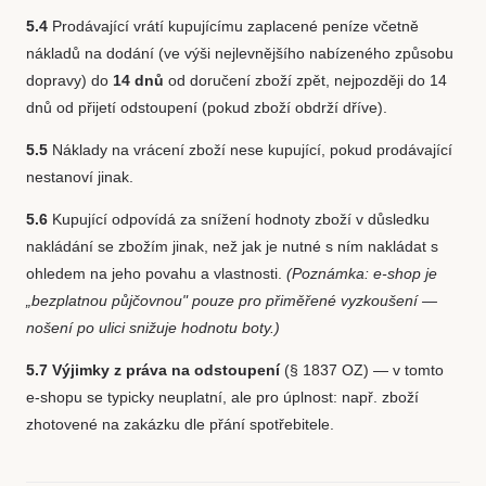
5.4
Prodávající vrátí kupujícímu zaplacené peníze včetně
nákladů na dodání (ve výši nejlevnějšího nabízeného způsobu
dopravy) do
14 dnů
od doručení zboží zpět, nejpozději do 14
dnů od přijetí odstoupení (pokud zboží obdrží dříve).
5.5
Náklady na vrácení zboží nese kupující, pokud prodávající
nestanoví jinak.
5.6
Kupující odpovídá za snížení hodnoty zboží v důsledku
nakládání se zbožím jinak, než jak je nutné s ním nakládat s
ohledem na jeho povahu a vlastnosti.
(Poznámka: e-shop je
„bezplatnou půjčovnou" pouze pro přiměřené vyzkoušení —
nošení po ulici snižuje hodnotu boty.)
5.7 Výjimky z práva na odstoupení
(§ 1837 OZ) — v tomto
e-shopu se typicky neuplatní, ale pro úplnost: např. zboží
zhotovené na zakázku dle přání spotřebitele.