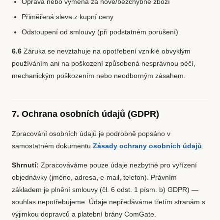
Oprava nebo výměna za nové/bezchybné zboží
Přiměřená sleva z kupní ceny
Odstoupení od smlouvy (při podstatném porušení)
6.6
Záruka se nevztahuje na opotřebení vzniklé obvyklým
používáním ani na poškození způsobená nesprávnou péčí,
mechanickým poškozením nebo neodborným zásahem.
7. Ochrana osobních údajů (GDPR)
Zpracování osobních údajů je podrobně popsáno v
samostatném dokumentu
Zásady ochrany osobních údajů
.
Shrnutí:
Zpracováváme pouze údaje nezbytné pro vyřízení
objednávky (jméno, adresa, e-mail, telefon). Právním
základem je plnění smlouvy (čl. 6 odst. 1 písm. b) GDPR) —
souhlas nepotřebujeme. Údaje nepředáváme třetím stranám s
výjimkou dopravců a platební brány ComGate.