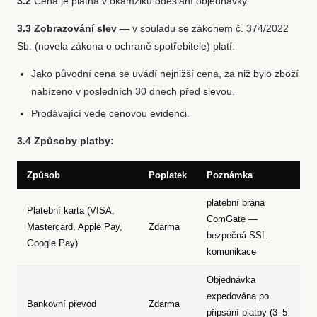
3.2
Cena je platná v okamžiku odeslání objednávky.
3.3 Zobrazování slev
— v souladu se zákonem č. 374/2022
Sb. (novela zákona o ochraně spotřebitele) platí:
Jako původní cena se uvádí nejnižší cena, za niž bylo zboží
nabízeno v posledních 30 dnech před slevou.
Prodávající vede cenovou evidenci.
3.4 Způsoby platby:
Způsob
Poplatek
Poznámka
platební brána
Platební karta (VISA,
ComGate —
Mastercard, Apple Pay,
Zdarma
bezpečná SSL
Google Pay)
komunikace
Objednávka
expedována po
Bankovní převod
Zdarma
připsání platby (3–5