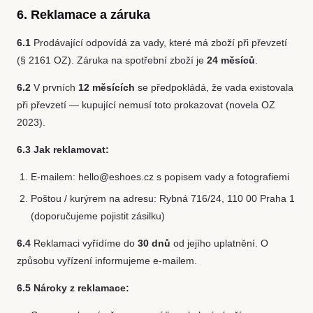
6. Reklamace a záruka
6.1
Prodávající odpovídá za vady, které má zboží při převzetí
(§ 2161 OZ). Záruka na spotřební zboží je
24 měsíců
.
6.2
V prvních
12 měsících
se předpokládá, že vada existovala
při převzetí — kupující nemusí toto prokazovat (novela OZ
2023).
6.3 Jak reklamovat:
E-mailem: hello@eshoes.cz s popisem vady a fotografiemi
Poštou / kurýrem na adresu: Rybná 716/24, 110 00 Praha 1
(doporučujeme pojistit zásilku)
6.4
Reklamaci vyřídíme do
30 dnů
od jejího uplatnění. O
způsobu vyřízení informujeme e-mailem.
6.5 Nároky z reklamace: