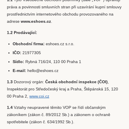
práva a povinnosti smluvních stran při uzavírání kupní smlouvy
prostřednictvím internetového obchodu provozovaného na
adrese
www.eshoes.cz
.
1.2 Prodávající:
Obchodní firma:
eshoes.cz s.r.o.
IČO:
21977305
Sídlo:
Rybná 716/24, 110 00 Praha 1
E-mail:
hello@eshoes.cz
1.3
Dozorový orgán:
Česká obchodní inspekce (ČOI)
,
Inspektorát pro Středočeský kraj a Praha, Štěpánská 15, 120
00 Praha 2,
www.coi.cz
1.4
Vztahy neupravené těmito VOP se řídí občanským
zákoníkem (zákon č. 89/2012 Sb.) a zákonem o ochraně
spotřebitele (zákon č. 634/1992 Sb.).