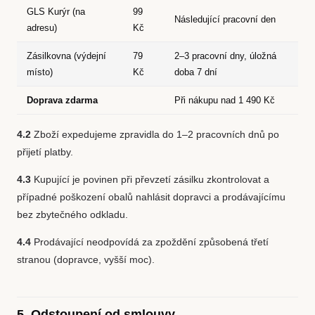
GLS Kurýr (na
99
Následující pracovní den
adresu)
Kč
Zásilkovna (výdejní
79
2–3 pracovní dny, úložná
místo)
Kč
doba 7 dní
Doprava zdarma
Při nákupu nad 1 490 Kč
4.2
Zboží expedujeme zpravidla do 1–2 pracovních dnů po
přijetí platby.
4.3
Kupující je povinen při převzetí zásilku zkontrolovat a
případné poškození obalů nahlásit dopravci a prodávajícímu
bez zbytečného odkladu.
4.4
Prodávající neodpovídá za zpoždění způsobená třetí
stranou (dopravce, vyšší moc).
5. Odstoupení od smlouvy