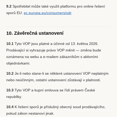
9.2
Spotřebitel může také využít platformu pro online řešení
sporů EU:
ec.europa.eu/consumers/odr
10. Závěrečná ustanovení
10.1
Tyto VOP jsou platné a účinné od 13. května 2026.
Prodávající si vyhrazuje právo VOP měnit — změna bude
oznámena na webu a e-mailem zákazníkům s aktivními
objednávkami.
10.2
Je-li nebo stane-li se některé ustanovení VOP neplatným
nebo neúčinným, ostatní ustanovení zůstávají v platnosti.
10.3
Tyto VOP a kupní smlouva se řídí právem České
republiky.
10.4
K řešení sporů je příslušný obecný soud prodávajícího,
pokud zákon nestanoví jinak.