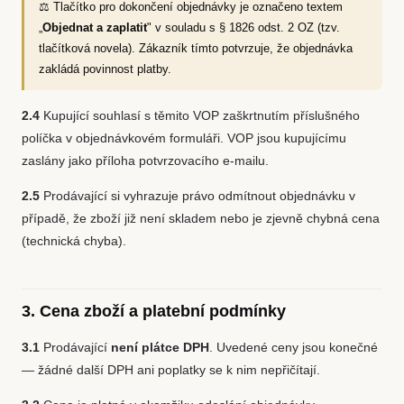
⚖️ Tlačítko pro dokončení objednávky je označeno textem
„
Objednat a zaplatit
" v souladu s § 1826 odst. 2 OZ (tzv.
tlačítková novela). Zákazník tímto potvrzuje, že objednávka
zakládá povinnost platby.
2.4
Kupující souhlasí s těmito VOP zaškrtnutím příslušného
políčka v objednávkovém formuláři. VOP jsou kupujícímu
zaslány jako příloha potvrzovacího e-mailu.
2.5
Prodávající si vyhrazuje právo odmítnout objednávku v
případě, že zboží již není skladem nebo je zjevně chybná cena
(technická chyba).
3. Cena zboží a platební podmínky
3.1
Prodávající
není plátce DPH
. Uvedené ceny jsou konečné
— žádné další DPH ani poplatky se k nim nepřičítají.