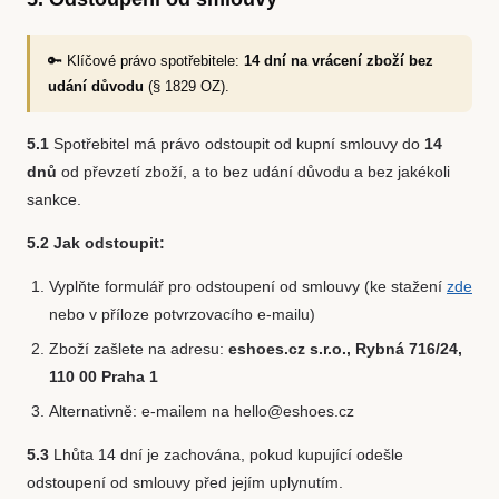
🔑 Klíčové právo spotřebitele:
14 dní na vrácení zboží bez
udání důvodu
(§ 1829 OZ).
5.1
Spotřebitel má právo odstoupit od kupní smlouvy do
14
dnů
od převzetí zboží, a to bez udání důvodu a bez jakékoli
sankce.
5.2 Jak odstoupit:
Vyplňte formulář pro odstoupení od smlouvy (ke stažení
zde
nebo v příloze potvrzovacího e-mailu)
Zboží zašlete na adresu:
eshoes.cz s.r.o., Rybná 716/24,
110 00 Praha 1
Alternativně: e-mailem na hello@eshoes.cz
5.3
Lhůta 14 dní je zachována, pokud kupující odešle
odstoupení od smlouvy před jejím uplynutím.