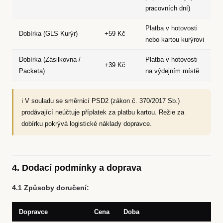
pracovních dní)
Platba v hotovosti
Dobírka (GLS Kurýr)
+59 Kč
nebo kartou kurýrovi
Dobírka (Zásilkovna /
Platba v hotovosti
+39 Kč
Packeta)
na výdejním místě
ℹ️ V souladu se směrnicí PSD2 (zákon č. 370/2017 Sb.)
prodávající neúčtuje příplatek za platbu kartou. Režie za
dobírku pokrývá logistické náklady dopravce.
4. Dodací podmínky a doprava
4.1 Způsoby doručení:
Dopravce
Cena
Doba