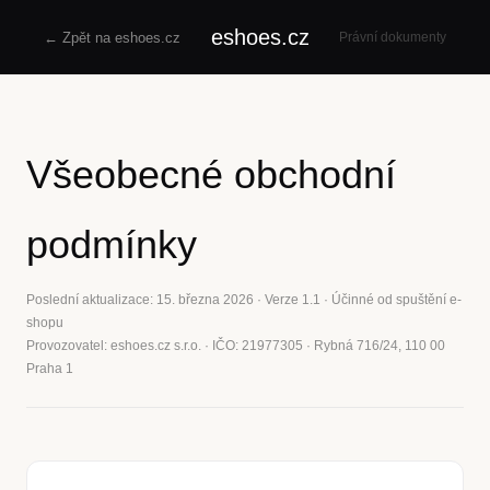
eshoes.cz
← Zpět na eshoes.cz
Právní dokumenty
Všeobecné obchodní
podmínky
Poslední aktualizace: 15. března 2026 · Verze 1.1 · Účinné od spuštění e-
shopu
Provozovatel: eshoes.cz s.r.o. · IČO: 21977305 · Rybná 716/24, 110 00
Praha 1