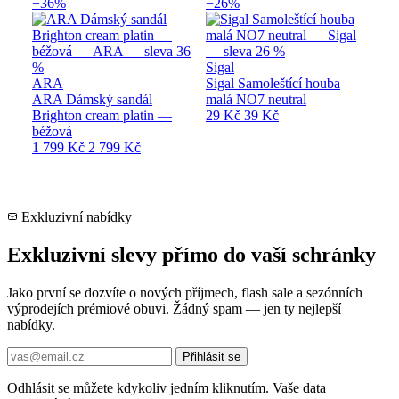
−36%
−26%
Sigal
ARA
Sigal Samoleštící houba
ARA Dámský sandál
malá NO7 neutral
Brighton cream platin —
29 Kč
39 Kč
béžová
1 799 Kč
2 799 Kč
Exkluzivní nabídky
Exkluzivní slevy přímo do vaší schránky
Jako první se dozvíte o nových příjmech, flash sale a sezónních
výprodejích prémiové obuvi. Žádný spam — jen ty nejlepší
nabídky.
Přihlásit se
Odhlásit se můžete kdykoliv jedním kliknutím. Vaše data