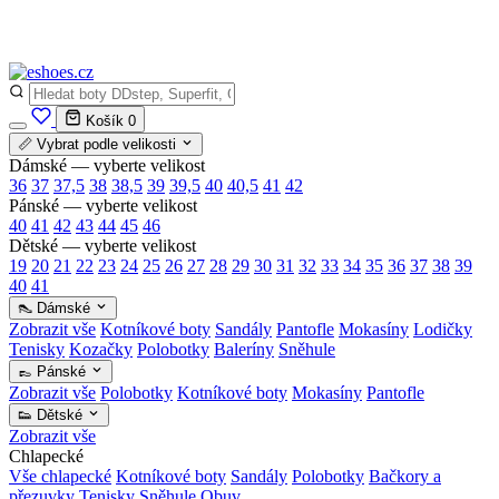
✅
Vše skladem v ČR
· Expedice do 24 h · Ceny pod doporučenou cenou
Košík
0
📏 Vybrat podle velikosti
Dámské — vyberte velikost
36
37
37,5
38
38,5
39
39,5
40
40,5
41
42
Pánské — vyberte velikost
40
41
42
43
44
45
46
Dětské — vyberte velikost
19
20
21
22
23
24
25
26
27
28
29
30
31
32
33
34
35
36
37
38
39
40
41
👠 Dámské
Zobrazit vše
Kotníkové boty
Sandály
Pantofle
Mokasíny
Lodičky
Tenisky
Kozačky
Polobotky
Baleríny
Sněhule
👞 Pánské
Zobrazit vše
Polobotky
Kotníkové boty
Mokasíny
Pantofle
👟 Dětské
Zobrazit vše
Chlapecké
Vše chlapecké
Kotníkové boty
Sandály
Polobotky
Bačkory a
přezuvky
Tenisky
Sněhule
Obuv