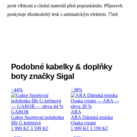
proti vlhkosti a chrání materiál před popraskáním. Přípravek
poskytuje dlouhodobý lesk s antistatickým efektem. 75ml
Podobné kabelky & doplňky
boty značky Sigal
−44%
−38%
GABOR
ARA
Gabor Sportovní polobotka
ARA Dámská teniska
šíře G krémová
Osaka cream
1 999 Kč
3 599 Kč
1 999 Kč
3 199 Kč