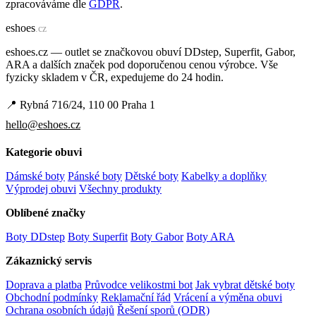
zpracováváme dle
GDPR
.
e
shoes
.cz
eshoes.cz — outlet se značkovou obuví DDstep, Superfit, Gabor,
ARA a dalších značek pod doporučenou cenou výrobce. Vše
fyzicky skladem v ČR, expedujeme do 24 hodin.
📍 Rybná 716/24, 110 00 Praha 1
hello@eshoes.cz
Kategorie obuvi
Dámské boty
Pánské boty
Dětské boty
Kabelky a doplňky
Výprodej obuvi
Všechny produkty
Oblíbené značky
Boty DDstep
Boty Superfit
Boty Gabor
Boty ARA
Zákaznický servis
Doprava a platba
Průvodce velikostmi bot
Jak vybrat dětské boty
Obchodní podmínky
Reklamační řád
Vrácení a výměna obuvi
Ochrana osobních údajů
Řešení sporů (ODR)