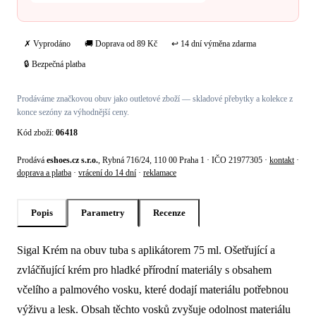
✗ Vyprodáno
🚚 Doprava od 89 Kč
↩ 14 dní výměna zdarma
🔒 Bezpečná platba
Prodáváme značkovou obuv jako outletové zboží — skladové přebytky a kolekce z
konce sezóny za výhodnější ceny.
Kód zboží:
06418
Prodává
eshoes.cz s.r.o.
, Rybná 716/24, 110 00 Praha 1 · IČO 21977305 ·
kontakt
·
doprava a platba
·
vrácení do 14 dní
·
reklamace
Popis
Parametry
Recenze
Sigal Krém na obuv tuba s aplikátorem 75 ml. Ošetřující a
Popis produktu Sigal Krém na obuv tuba 
zvláčňující krém pro hladké přírodní materiály s obsahem
včelího a palmového vosku, které dodají materiálu potřebnou
výživu a lesk. Obsah těchto vosků zvyšuje odolnost materiálu