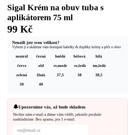
Sigal Krém na obuv tuba s
aplikátorem 75 ml
99 Kč
Nenašli jste svou velikost?
Vyberte ji a ukážeme vám dostupné kabelky & doplňky krémy a péče o obuv
neutrál
černá
hnědá
béžová
bílá
červe
old
sv,modr
sv,šedá
tm,šedá
zelená
žlutá
37,5
38
38,5
39
40
🔔
Upozorníme vás, až bude skladem
Nechte nám e-mail a dáme vám vědět, jakmile produkt
naskladníme. Bez spamu, jen 1 e‑mail.
Upozornit mě