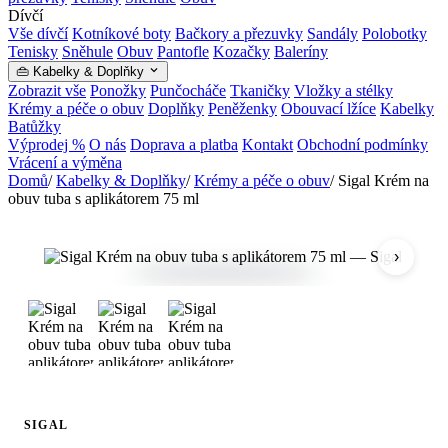
Dívčí
Vše dívčí
Kotníkové boty
Bačkory a přezuvky
Sandály
Polobotky
Tenisky
Sněhule
Obuv
Pantofle
Kozačky
Baleríny
👜 Kabelky & Doplňky
Zobrazit vše
Ponožky
Punčocháče
Tkaničky
Vložky a stélky
Krémy a péče o obuv
Doplňky
Peněženky
Obouvací lžíce
Kabelky
Batůžky
Výprodej %
O nás
Doprava a platba
Kontakt
Obchodní podmínky
Vrácení a výměna
Domů
/
Kabelky & Doplňky
/
Krémy a péče o obuv
/
Sigal Krém na
obuv tuba s aplikátorem 75 ml
›
SIGAL