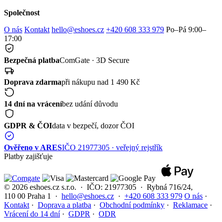
Společnost
O nás
Kontakt
hello@eshoes.cz
+420 608 333 979
Po–Pá 9:00–
17:00
Bezpečná platba
ComGate · 3D Secure
Doprava zdarma
při nákupu nad 1 490 Kč
14 dní na vrácení
bez udání důvodu
GDPR & ČOI
data v bezpečí, dozor ČOI
Ověřeno v ARES
IČO 21977305 · veřejný rejstřík
Platby zajišťuje
© 2026 eshoes.cz s.r.o. · IČO: 21977305 · Rybná 716/24,
110 00 Praha 1 ·
hello@eshoes.cz
·
+420 608 333 979
O nás
·
Kontakt
·
Doprava a platba
·
Obchodní podmínky
·
Reklamace
·
Vrácení do 14 dní
·
GDPR
·
ODR