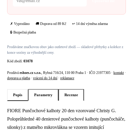
Upozornit mě
✗ Vyprodáno
🚚 Doprava od 89 Kč
↩ 14 dní výměna zdarma
🔒 Bezpečná platba
Prodáváme značkovou obuv jako outletové zboží — skladové přebytky a kolekce z
konce sezóny za výhodnější ceny.
Kód zboží:
03078
Prodává
eshoes.cz s.r.o.
, Rybná 716/24, 110 00 Praha 1 · IČO 21977305 ·
kontakt
·
doprava a platba
·
vrácení do 14 dní
·
reklamace
Popis
Parametry
Recenze
FIORE Punčochové kalhoty 20 den vzorované Christy G.
Popis produktu Fiore Punčochové kalhot
Poloprůhledné 40 denierové punčochové kalhoty (punčocháče,
silonky) z matného mikrovlákna se vzorem imitující