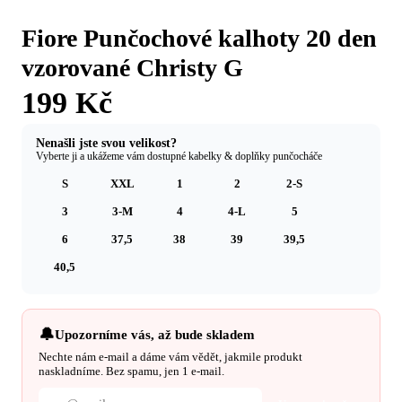
Fiore Punčochové kalhoty 20 den
vzorované Christy G
199 Kč
Nenašli jste svou velikost?
Vyberte ji a ukážeme vám dostupné kabelky & doplňky punčocháče
S
XXL
1
2
2-S
3
3-M
4
4-L
5
6
37,5
38
39
39,5
40,5
🔔
Upozorníme vás, až bude skladem
Nechte nám e-mail a dáme vám vědět, jakmile produkt
naskladníme. Bez spamu, jen 1 e‑mail.