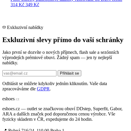
314 Kč
349 Kč
Exkluzivní nabídky
Exkluzivní slevy přímo do vaší schránky
Jako první se dozvíte o nových příjmech, flash sale a sezónních
výprodejích prémiové obuvi. Žádný spam — jen ty nejlepší
nabídky.
Přihlásit se
Odhlásit se můžete kdykoliv jedním kliknutím. Vaše data
zpracováváme dle
GDPR
.
e
shoes
.cz
eshoes.cz — outlet se značkovou obuví DDstep, Superfit, Gabor,
ARA a dalších značek pod doporučenou cenou výrobce. Vše
fyzicky skladem v ČR, expedujeme do 24 hodin.
📍 Rybná 716/24, 110 00 Praha 1