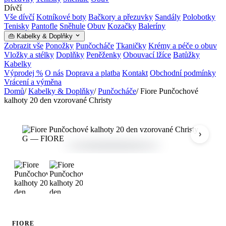
Dívčí
Vše dívčí
Kotníkové boty
Bačkory a přezuvky
Sandály
Polobotky
Tenisky
Pantofle
Sněhule
Obuv
Kozačky
Baleríny
👜 Kabelky & Doplňky
Zobrazit vše
Ponožky
Punčocháče
Tkaničky
Krémy a péče o obuv
Vložky a stélky
Doplňky
Peněženky
Obouvací lžíce
Batůžky
Kabelky
Výprodej %
O nás
Doprava a platba
Kontakt
Obchodní podmínky
Vrácení a výměna
Domů
/
Kabelky & Doplňky
/
Punčocháče
/
Fiore Punčochové
kalhoty 20 den vzorované Christy
›
FIORE