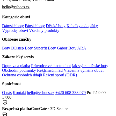
hello@eshoes.cz
Kategorie obuvi
Dámské boty
Pánské boty
Dětské boty
Kabelky a doplňky
Výprodej obuvi
Všechny produkty
Oblíbené značky
Boty DDstep
Boty Superfit
Boty Gabor
Boty ARA
Zákaznický servis
Doprava a platba
Průvodce velikostmi bot
Jak vybrat dětské boty
Obchodní podmínky
Reklamační řád
Vrácení a výměna obuvi
Ochrana osobních údajů
Řešení sporů (ODR)
Společnost
O nás
Kontakt
hello@eshoes.cz
+420 608 333 979
Po–Pá 9:00–
17:00
Bezpečná platba
ComGate · 3D Secure