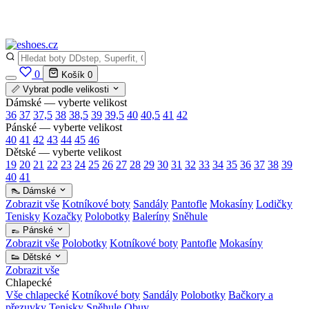
✅
Vše skladem v ČR
· Expedice do 24 h · Ceny pod doporučenou cenou
0
Košík
0
📏 Vybrat podle velikosti
Dámské — vyberte velikost
36
37
37,5
38
38,5
39
39,5
40
40,5
41
42
Pánské — vyberte velikost
40
41
42
43
44
45
46
Dětské — vyberte velikost
19
20
21
22
23
24
25
26
27
28
29
30
31
32
33
34
35
36
37
38
39
40
41
👠 Dámské
Zobrazit vše
Kotníkové boty
Sandály
Pantofle
Mokasíny
Lodičky
Tenisky
Kozačky
Polobotky
Baleríny
Sněhule
👞 Pánské
Zobrazit vše
Polobotky
Kotníkové boty
Pantofle
Mokasíny
👟 Dětské
Zobrazit vše
Chlapecké
Vše chlapecké
Kotníkové boty
Sandály
Polobotky
Bačkory a
přezuvky
Tenisky
Sněhule
Obuv