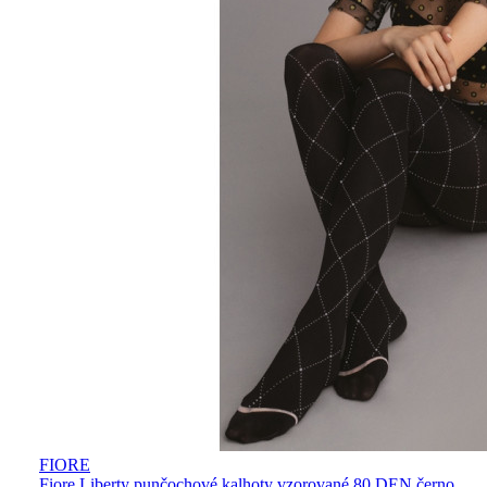
FIORE
Fiore Liberty punčochové kalhoty vzorované 80 DEN černo