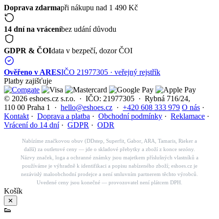
Doprava zdarma
při nákupu nad 1 490 Kč
14 dní na vrácení
bez udání důvodu
GDPR & ČOI
data v bezpečí, dozor ČOI
Ověřeno v ARES
IČO 21977305 · veřejný rejstřík
Platby zajišťuje
© 2026 eshoes.cz s.r.o. · IČO: 21977305 · Rybná 716/24,
110 00 Praha 1 ·
hello@eshoes.cz
·
+420 608 333 979
O nás
·
Kontakt
·
Doprava a platba
·
Obchodní podmínky
·
Reklamace
·
Vrácení do 14 dní
·
GDPR
·
ODR
Nabízíme značkovou obuv (DDstep, Superfit, Gabor, ARA, Tamaris, Rieker a
další) za outletové ceny — jde o skladové přebytky a zboží z konce sezóny.
Názvy značek, loga a ochranné známky jsou majetkem příslušných vlastníků a
používáme je výhradně k identifikaci a popisu nabízeného zboží; eshoes.cz je
nezávislý maloobchodní prodejce a není smluvním partnerem těchto výrobců.
Uvedené ceny jsou konečné — provozovatel není plátcem DPH.
Košík
✕
👟