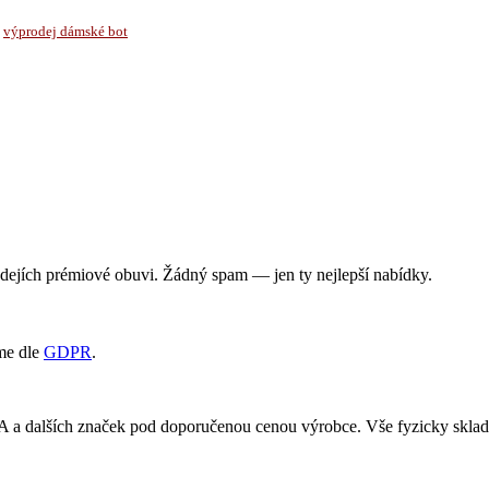
·
výprodej dámské bot
rodejích prémiové obuvi. Žádný spam — jen ty nejlepší nabídky.
me dle
GDPR
.
RA a dalších značek pod doporučenou cenou výrobce. Vše fyzicky skl