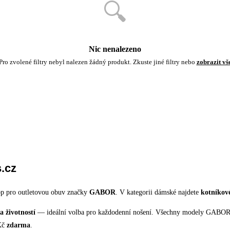
🔍
Nic nenalezeno
Pro zvolené filtry nebyl nalezen žádný produkt. Zkuste jiné filtry nebo
zobrazit vš
.cz
hop pro outletovou obuv značky
GABOR
. V kategorii dámské najdete
kotníkov
 životností
— ideální volba pro každodenní nošení. Všechny modely GABOR 
 Kč
zdarma
.