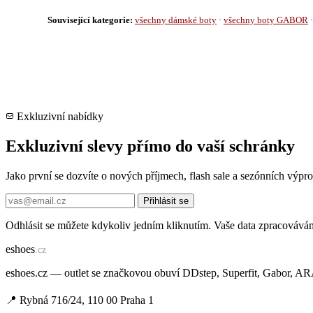
Související kategorie:
všechny dámské boty
·
všechny boty GABOR
Exkluzivní nabídky
Exkluzivní slevy přímo do vaší schránky
Jako první se dozvíte o nových příjmech, flash sale a sezónních výp
Přihlásit se
Odhlásit se můžete kdykoliv jedním kliknutím. Vaše data zpracovává
e
shoes
.cz
eshoes.cz — outlet se značkovou obuví DDstep, Superfit, Gabor, A
📍 Rybná 716/24, 110 00 Praha 1