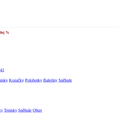
dej %
41
nisky
Kozačky
Polobotky
Baleríny
Sněhule
ky
Tenisky
Sněhule
Obuv