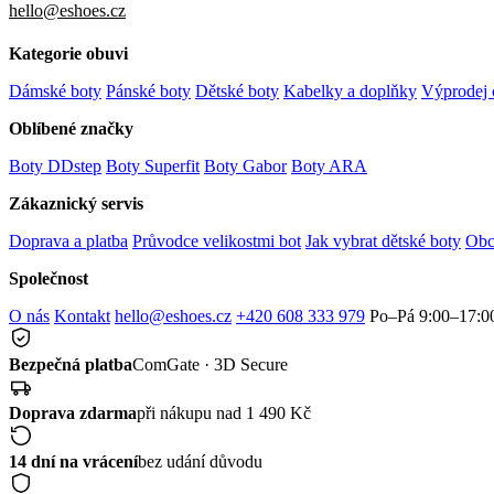
hello@eshoes.cz
Kategorie obuvi
Dámské boty
Pánské boty
Dětské boty
Kabelky a doplňky
Výprodej 
Oblíbené značky
Boty DDstep
Boty Superfit
Boty Gabor
Boty ARA
Zákaznický servis
Doprava a platba
Průvodce velikostmi bot
Jak vybrat dětské boty
Obc
Společnost
O nás
Kontakt
hello@eshoes.cz
+420 608 333 979
Po–Pá 9:00–17:0
Bezpečná platba
ComGate · 3D Secure
Doprava zdarma
při nákupu nad 1 490 Kč
14 dní na vrácení
bez udání důvodu