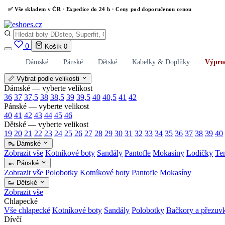
✅
Vše skladem v ČR
· Expedice do 24 h · Ceny pod doporučenou cenou
0
Košík
0
Dámské
Pánské
Dětské
Kabelky & Doplňky
Výpro
📏 Vybrat podle velikosti
Dámské — vyberte velikost
36
37
37,5
38
38,5
39
39,5
40
40,5
41
42
Pánské — vyberte velikost
40
41
42
43
44
45
46
Dětské — vyberte velikost
19
20
21
22
23
24
25
26
27
28
29
30
31
32
33
34
35
36
37
38
39
40
👠 Dámské
Zobrazit vše
Kotníkové boty
Sandály
Pantofle
Mokasíny
Lodičky
Te
👞 Pánské
Zobrazit vše
Polobotky
Kotníkové boty
Pantofle
Mokasíny
👟 Dětské
Zobrazit vše
Chlapecké
Vše chlapecké
Kotníkové boty
Sandály
Polobotky
Bačkory a přezuv
Dívčí