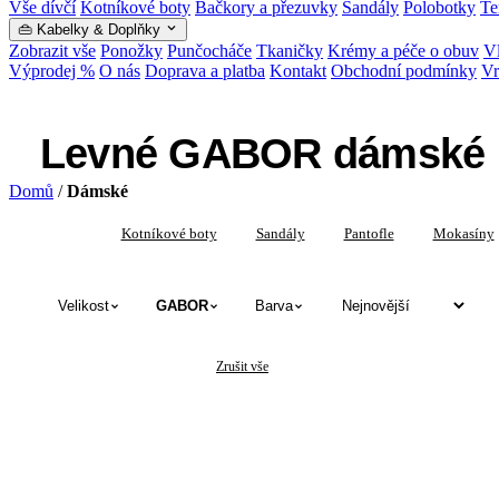
Vše dívčí
Kotníkové boty
Bačkory a přezuvky
Sandály
Polobotky
Te
👜 Kabelky & Doplňky
Zobrazit vše
Ponožky
Punčocháče
Tkaničky
Krémy a péče o obuv
Vl
Výprodej %
O nás
Doprava a platba
Kontakt
Obchodní podmínky
Vr
Levné GABOR dámské 
Domů
/
Dámské
Vše
Kotníkové boty
Sandály
Pantofle
Mokasíny
Velikost
GABOR
Barva
✕
✕
Dámské
GABOR
Zrušit vše
Levné GABOR dámské boty — katalog p