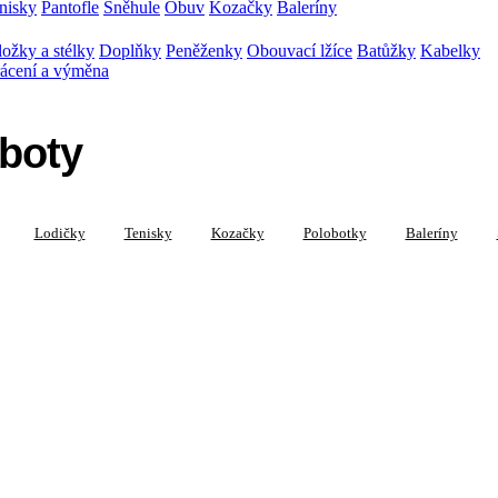
nisky
Pantofle
Sněhule
Obuv
Kozačky
Baleríny
ožky a stélky
Doplňky
Peněženky
Obouvací lžíce
Batůžky
Kabelky
ácení a výměna
boty
Lodičky
Tenisky
Kozačky
Polobotky
Baleríny
roduktů (0 položek)