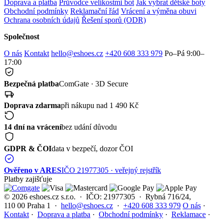
Doprava a platba
Průvodce velikostmi bot
Jak vybrat dětské boty
Obchodní podmínky
Reklamační řád
Vrácení a výměna obuvi
Ochrana osobních údajů
Řešení sporů (ODR)
Společnost
O nás
Kontakt
hello@eshoes.cz
+420 608 333 979
Po–Pá 9:00–
17:00
Bezpečná platba
ComGate · 3D Secure
Doprava zdarma
při nákupu nad 1 490 Kč
14 dní na vrácení
bez udání důvodu
GDPR & ČOI
data v bezpečí, dozor ČOI
Ověřeno v ARES
IČO 21977305 · veřejný rejstřík
Platby zajišťuje
© 2026 eshoes.cz s.r.o. · IČO: 21977305 · Rybná 716/24,
110 00 Praha 1 ·
hello@eshoes.cz
·
+420 608 333 979
O nás
·
Kontakt
·
Doprava a platba
·
Obchodní podmínky
·
Reklamace
·