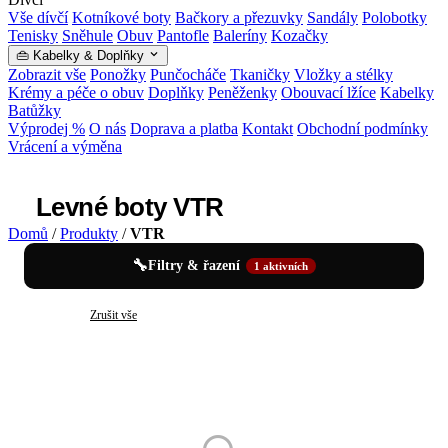
Vše dívčí
Kotníkové boty
Bačkory a přezuvky
Sandály
Polobotky
Tenisky
Sněhule
Obuv
Pantofle
Baleríny
Kozačky
👜 Kabelky & Doplňky
Zobrazit vše
Ponožky
Punčocháče
Tkaničky
Vložky a stélky
Krémy a péče o obuv
Doplňky
Peněženky
Obouvací lžíce
Kabelky
Batůžky
Výprodej %
O nás
Doprava a platba
Kontakt
Obchodní podmínky
Vrácení a výměna
Levné boty VTR
Domů
/
Produkty
/
VTR
🔧
Filtry & řazení
1 aktivních
✕
VTR
Zrušit vše
Levné boty VTR — katalog produktů (0 p