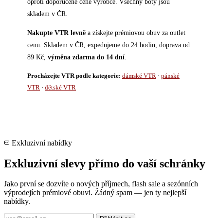
oproti doporučené ceně výrobce. Všechny boty jsou
skladem v ČR.
Nakupte VTR levně
a získejte prémiovou obuv za outlet
cenu. Skladem v ČR, expedujeme do 24 hodin, doprava od
89 Kč,
výměna zdarma do 14 dní
.
Procházejte VTR podle kategorie:
dámské VTR
·
pánské
VTR
·
dětské VTR
Exkluzivní nabídky
Exkluzivní slevy přímo do vaší schránky
Jako první se dozvíte o nových příjmech, flash sale a sezónních
výprodejích prémiové obuvi. Žádný spam — jen ty nejlepší
nabídky.