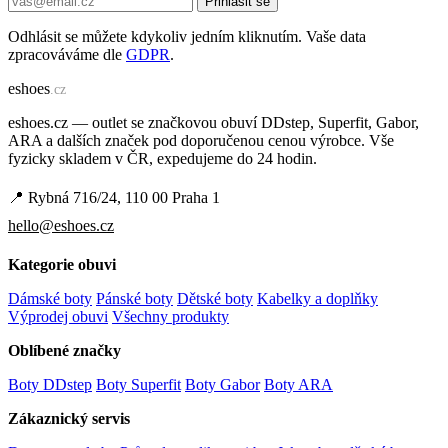
Přihlásit se
Odhlásit se můžete kdykoliv jedním kliknutím. Vaše data
zpracováváme dle
GDPR
.
e
shoes
.cz
eshoes.cz — outlet se značkovou obuví DDstep, Superfit, Gabor,
ARA a dalších značek pod doporučenou cenou výrobce. Vše
fyzicky skladem v ČR, expedujeme do 24 hodin.
📍 Rybná 716/24, 110 00 Praha 1
hello@eshoes.cz
Kategorie obuvi
Dámské boty
Pánské boty
Dětské boty
Kabelky a doplňky
Výprodej obuvi
Všechny produkty
Oblíbené značky
Boty DDstep
Boty Superfit
Boty Gabor
Boty ARA
Zákaznický servis