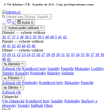
✅
Vše skladem v ČR
· Expedice do 24 h · Ceny pod doporučenou cenou
0
Košík
0
📏 Vybrat podle velikosti
Dámské — vyberte velikost
36
37
37,5
38
38,5
39
39,5
40
40,5
41
42
Pánské — vyberte velikost
40
41
42
43
44
45
46
Dětské — vyberte velikost
19
20
21
22
23
24
25
26
27
28
29
30
31
32
33
34
35
36
37
38
39
40
41
👠 Dámské
Zobrazit vše
Kotníkové boty
Sandály
Pantofle
Mokasíny
Lodičky
Tenisky
Kozačky
Polobotky
Baleríny
Sněhule
👞 Pánské
Zobrazit vše
Polobotky
Kotníkové boty
Mokasíny
Pantofle
👟 Dětské
Zobrazit vše
Chlapecké
Vše chlapecké
Kotníkové boty
Sandály
Polobotky
Bačkory a
přezuvky
Tenisky
Sněhule
Obuv
Dívčí