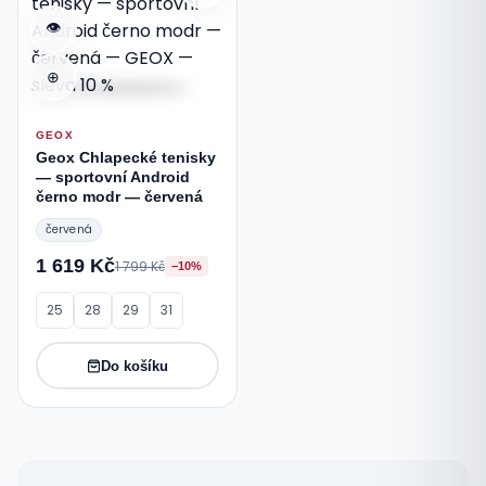
👁
⊕
GEOX
Geox Chlapecké tenisky
— sportovní Android
černo modr — červená
červená
1 619 Kč
1 799 Kč
−10%
25
28
29
31
Do košíku