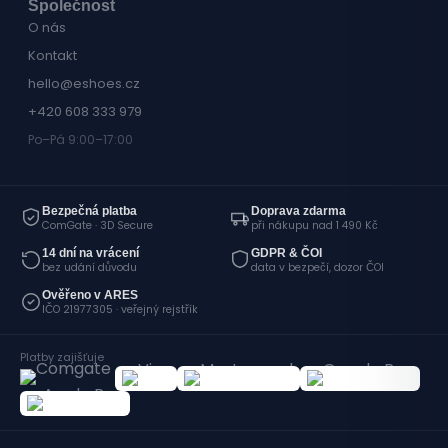
Společnost
O nás
Kontakt
hello@eshoes.cz
+420 608 333 979
Po–Pá 9:00–17:00
Bezpečná platba
Doprava zdarma
ComGate · 3D Secure
při nákupu nad 1 490 Kč
14 dní na vrácení
GDPR & ČOI
bez udání důvodu
data v bezpečí, dozor ČOI
Ověřeno v ARES
IČO 21977305 · veřejný rejstřík
Platby zajišťuje