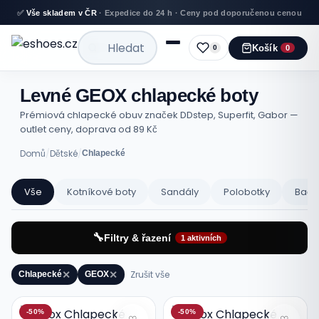
✅
Vše skladem v ČR
· Expedice do 24 h · Ceny pod doporučenou cenou
Košík
0
0
Levné GEOX chlapecké boty
Prémiová chlapecké obuv značek DDstep, Superfit, Gabor —
outlet ceny, doprava od 89 Kč
Domů
/
Dětské
/
Chlapecké
Vše
Kotníkové boty
Sandály
Polobotky
Bačk
🔧
Filtry & řazení
1 aktivních
Zrušit vše
✕
✕
Chlapecké
GEOX
Levné GEOX chlapecké boty — katalo
-50%
-50%