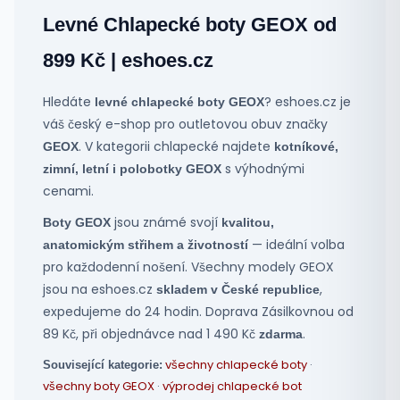
Levné Chlapecké boty GEOX od
899 Kč | eshoes.cz
Hledáte
? eshoes.cz je
levné chlapecké boty GEOX
váš český e-shop pro outletovou obuv značky
. V kategorii chlapecké najdete
GEOX
kotníkové,
s výhodnými
zimní, letní i polobotky GEOX
cenami.
jsou známé svojí
Boty GEOX
kvalitou,
— ideální volba
anatomickým střihem a životností
pro každodenní nošení. Všechny modely GEOX
jsou na eshoes.cz
,
skladem v České republice
expedujeme do 24 hodin. Doprava Zásilkovnou od
89 Kč, při objednávce nad 1 490 Kč
.
zdarma
všechny chlapecké boty
·
Související kategorie:
všechny boty GEOX
·
výprodej chlapecké bot