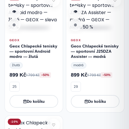
♡
♡
👁
👁
⊕
⊕
GEOX
GEOX
Geox Chlapecké tenisky
Geox Chlapecké tenisky
— sportovní Android
— sportovní J25DZA
modro — žlutá
Assister — modrá
žlutá
modrá
899 Kč
899 Kč
1 799 Kč
1 799 Kč
−50%
−50%
25
29
Do košíku
Do košíku
-10%
♡