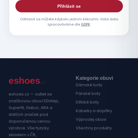
Přihlásit se
Odhlásit se můžete kdykoliv jedním kliknutím. Vaše data
zpracováváme dle
GDPR
.
e
shoes
Kategorie obuvi
.cz
Dámské boty
Pánské boty
eshoes.cz — outlet se
značkovou obuví DDstep,
Dětské boty
Superfit, Gabor, ARA a
Kabelky a doplňky
dalších značek pod
Výprodej obuvi
doporučenou cenou
výrobce. Vše fyzicky
Všechny produkty
skladem v ČR,