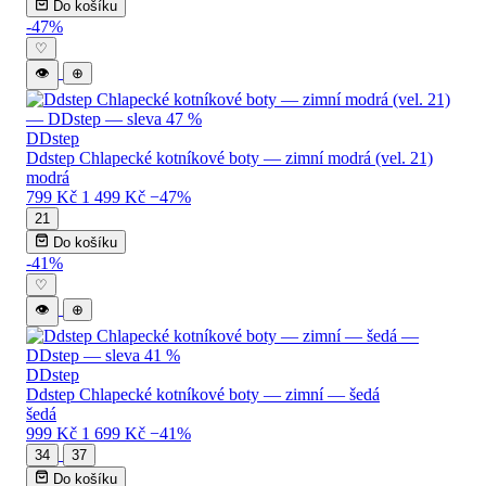
Do košíku
-47%
♡
👁
⊕
DDstep
Ddstep Chlapecké kotníkové boty — zimní modrá (vel. 21)
modrá
799 Kč
1 499 Kč
−47%
21
Do košíku
-41%
♡
👁
⊕
DDstep
Ddstep Chlapecké kotníkové boty — zimní — šedá
šedá
999 Kč
1 699 Kč
−41%
34
37
Do košíku