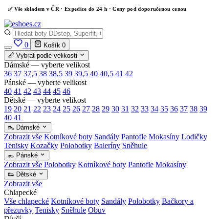
✅
Vše skladem v ČR
· Expedice do 24 h · Ceny pod doporučenou cenou
0
Košík
0
📏 Vybrat podle velikosti
Dámské — vyberte velikost
36
37
37,5
38
38,5
39
39,5
40
40,5
41
42
Pánské — vyberte velikost
40
41
42
43
44
45
46
Dětské — vyberte velikost
19
20
21
22
23
24
25
26
27
28
29
30
31
32
33
34
35
36
37
38
39
40
41
👠 Dámské
Zobrazit vše
Kotníkové boty
Sandály
Pantofle
Mokasíny
Lodičky
Tenisky
Kozačky
Polobotky
Baleríny
Sněhule
👞 Pánské
Zobrazit vše
Polobotky
Kotníkové boty
Pantofle
Mokasíny
👟 Dětské
Zobrazit vše
Chlapecké
Vše chlapecké
Kotníkové boty
Sandály
Polobotky
Bačkory a
přezuvky
Tenisky
Sněhule
Obuv
Dívčí