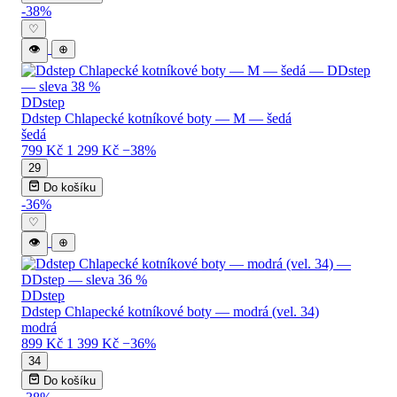
-38%
♡
👁
⊕
DDstep
Ddstep Chlapecké kotníkové boty — M — šedá
šedá
799 Kč
1 299 Kč
−38%
29
Do košíku
-36%
♡
👁
⊕
DDstep
Ddstep Chlapecké kotníkové boty — modrá (vel. 34)
modrá
899 Kč
1 399 Kč
−36%
34
Do košíku