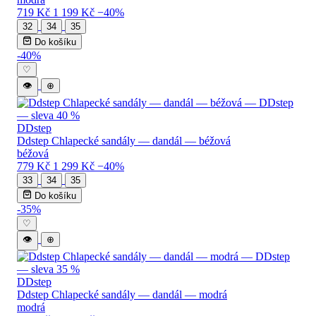
719 Kč
1 199 Kč
−40%
32
34
35
Do košíku
-40%
♡
👁
⊕
DDstep
Ddstep Chlapecké sandály — dandál — béžová
béžová
779 Kč
1 299 Kč
−40%
33
34
35
Do košíku
-35%
♡
👁
⊕
DDstep
Ddstep Chlapecké sandály — dandál — modrá
modrá