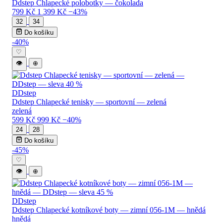
Ddstep Chlapecké polobotky — čokolada
799 Kč
1 399 Kč
−43%
32
34
Do košíku
-40%
♡
👁
⊕
DDstep
Ddstep Chlapecké tenisky — sportovní — zelená
zelená
599 Kč
999 Kč
−40%
24
28
Do košíku
-45%
♡
👁
⊕
DDstep
Ddstep Chlapecké kotníkové boty — zimní 056-1M — hnědá
hnědá