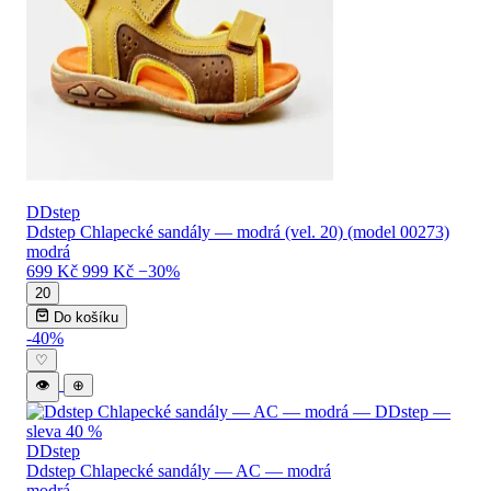
DDstep
Ddstep Chlapecké sandály — modrá (vel. 20) (model 00273)
modrá
699 Kč
999 Kč
−30%
20
Do košíku
-40%
♡
👁
⊕
DDstep
Ddstep Chlapecké sandály — AC — modrá
modrá