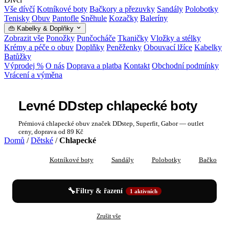
Vše dívčí
Kotníkové boty
Bačkory a přezuvky
Sandály
Polobotky
Tenisky
Obuv
Pantofle
Sněhule
Kozačky
Baleríny
👜 Kabelky & Doplňky
Zobrazit vše
Ponožky
Punčocháče
Tkaničky
Vložky a stélky
Krémy a péče o obuv
Doplňky
Peněženky
Obouvací lžíce
Kabelky
Batůžky
Výprodej %
O nás
Doprava a platba
Kontakt
Obchodní podmínky
Vrácení a výměna
Levné DDstep chlapecké boty
Prémiová chlapecké obuv značek DDstep, Superfit, Gabor — outlet
ceny, doprava od 89 Kč
Domů
/
Dětské
/
Chlapecké
Vše
Kotníkové boty
Sandály
Polobotky
Bačkory a
🔧
Filtry & řazení
1 aktivních
✕
✕
Chlapecké
DDstep
Zrušit vše