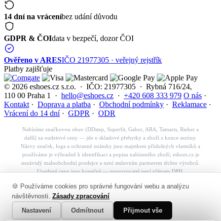
14 dní na vrácení
bez udání důvodu
GDPR & ČOI
data v bezpečí, dozor ČOI
Ověřeno v ARES
IČO 21977305 · veřejný rejstřík
Platby zajišťuje
© 2026 eshoes.cz s.r.o. · IČO: 21977305 · Rybná 716/24,
110 00 Praha 1 ·
hello@eshoes.cz
·
+420 608 333 979
O nás
·
Kontakt
·
Doprava a platba
·
Obchodní podmínky
·
Reklamace
·
Vrácení do 14 dní
·
GDPR
·
ODR
Nabízíme značkovou obuv (DDstep, Superfit, Gabor, ARA, Tamaris, Rieker a
další) za outletové ceny — jde o skladové přebytky a zboží z konce sezóny.
Názvy značek, loga a ochranné známky jsou majetkem příslušných vlastníků a
používáme je výhradně k identifikaci a popisu nabízeného zboží; eshoes.cz je
nezávislý maloobchodní prodejce a není smluvním partnerem těchto výrobců.
Uvedené ceny jsou konečné — provozovatel není plátcem DPH.
Košík
🍪 Používáme cookies pro správné fungování webu a analýzu
✕
návštěvnosti.
Zásady zpracování
👟
Nastavení
Odmítnout
Přijmout vše
Váš košík je prázdný