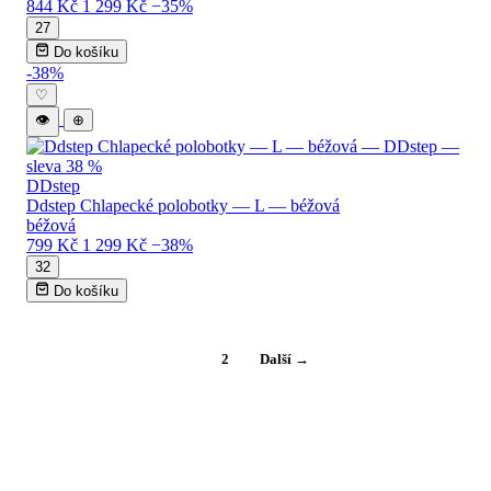
844 Kč
1 299 Kč
−35%
27
Do košíku
-38%
♡
👁
⊕
DDstep
Ddstep Chlapecké polobotky — L — béžová
béžová
799 Kč
1 299 Kč
−38%
32
Do košíku
1
2
Další →