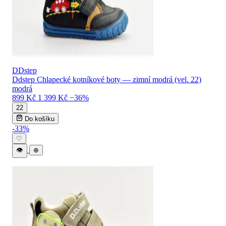
DDstep
Ddstep Chlapecké kotníkové boty — zimní modrá (vel. 22)
modrá
899 Kč
1 399 Kč
−36%
22
Do košíku
-33%
♡
👁
⊕