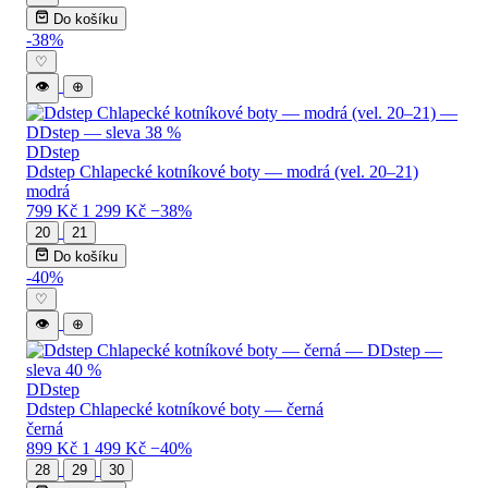
Do košíku
-38%
♡
👁
⊕
DDstep
Ddstep Chlapecké kotníkové boty — modrá (vel. 20–21)
modrá
799 Kč
1 299 Kč
−38%
20
21
Do košíku
-40%
♡
👁
⊕
DDstep
Ddstep Chlapecké kotníkové boty — černá
černá
899 Kč
1 499 Kč
−40%
28
29
30