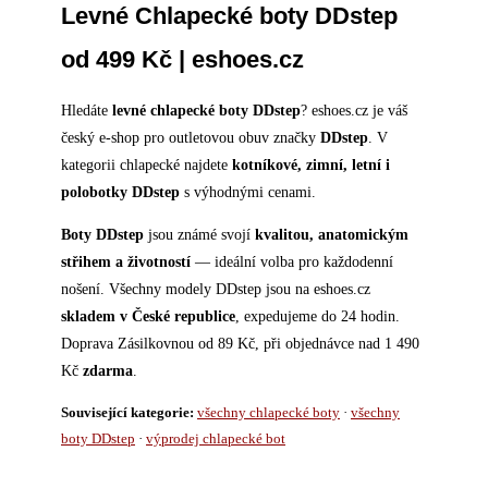
Levné Chlapecké boty DDstep
od 499 Kč | eshoes.cz
Hledáte
levné chlapecké boty DDstep
? eshoes.cz je váš
český e-shop pro outletovou obuv značky
DDstep
. V
kategorii chlapecké najdete
kotníkové, zimní, letní i
polobotky DDstep
s výhodnými cenami.
Boty DDstep
jsou známé svojí
kvalitou, anatomickým
střihem a životností
— ideální volba pro každodenní
nošení. Všechny modely DDstep jsou na eshoes.cz
skladem v České republice
, expedujeme do 24 hodin.
Doprava Zásilkovnou od 89 Kč, při objednávce nad 1 490
Kč
zdarma
.
Související kategorie:
všechny chlapecké boty
·
všechny
boty DDstep
·
výprodej chlapecké bot