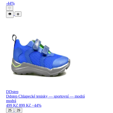
Levné DDstep chlapecké boty — katalog 
-44%
♡
👁
⊕
DDstep
Ddstep Chlapecké tenisky — sportovní — modrá
modrá
499 Kč
899 Kč
−44%
25
29