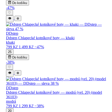
Do košíku
-47%
♡
👁
⊕
DDstep
Ddstep Chlapecké kotníkové boty — khaki
khaki
799 Kč
1 499 Kč
−47%
25
Do košíku
-38%
♡
👁
⊕
DDstep
Ddstep Chlapecké kotníkové boty — modrá (vel. 20) (model
36103)
modrá
799 Kč
1 299 Kč
−38%
20