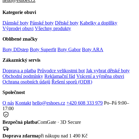
hello@eshoes.cz
Kategorie obuvi
Dámské boty
Pánské boty
Dětské boty
Kabelky a doplňky
Výprodej obuvi
Všechny produkty
Oblíbené značky
Boty DDstep
Boty Superfit
Boty Gabor
Boty ARA
Zákaznický servis
Doprava a platba
Průvodce velikostmi bot
Jak vybrat dětské boty
Obchodní podmínky
Reklamační řád
Vrácení a výměna obuvi
Ochrana osobních údajů
Řešení sporů (ODR)
Společnost
O nás
Kontakt
hello@eshoes.cz
+420 608 333 979
Po–Pá 9:00–
17:00
Bezpečná platba
ComGate · 3D Secure
Doprava zdarma
při nákupu nad 1 490 Kč