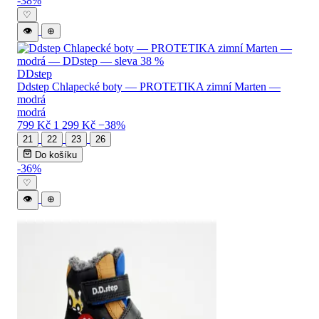
-38%
♡
👁
⊕
DDstep
Ddstep Chlapecké boty — PROTETIKA zimní Marten —
modrá
modrá
799 Kč
1 299 Kč
−38%
21
22
23
26
Do košíku
-36%
♡
👁
⊕