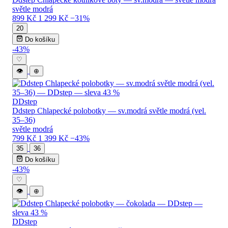
světle modrá
899 Kč
1 299 Kč
−31%
20
Do košíku
-43%
♡
👁
⊕
DDstep
Ddstep Chlapecké polobotky — sv.modrá světle modrá (vel.
35–36)
světle modrá
799 Kč
1 399 Kč
−43%
35
36
Do košíku
-43%
♡
👁
⊕
DDstep