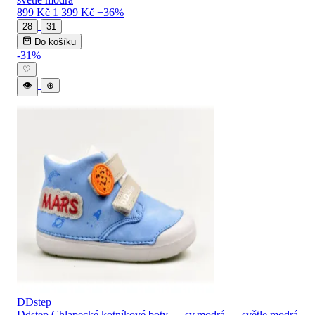
899 Kč
1 399 Kč
−36%
28
31
Do košíku
-31%
♡
👁
⊕
DDstep
Ddstep Chlapecké kotníkové boty — sv.modrá — světle modrá