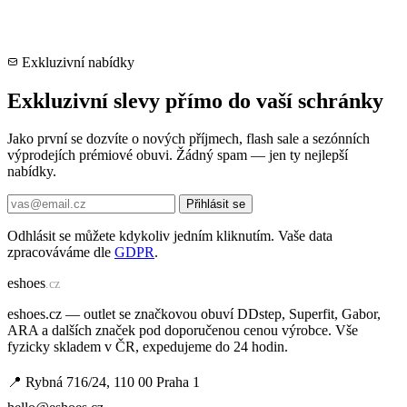
Exkluzivní nabídky
Exkluzivní slevy přímo do vaší schránky
Jako první se dozvíte o nových příjmech, flash sale a sezónních
výprodejích prémiové obuvi. Žádný spam — jen ty nejlepší
nabídky.
Přihlásit se
Odhlásit se můžete kdykoliv jedním kliknutím. Vaše data
zpracováváme dle
GDPR
.
e
shoes
.cz
eshoes.cz — outlet se značkovou obuví DDstep, Superfit, Gabor,
ARA a dalších značek pod doporučenou cenou výrobce. Vše
fyzicky skladem v ČR, expedujeme do 24 hodin.
📍 Rybná 716/24, 110 00 Praha 1