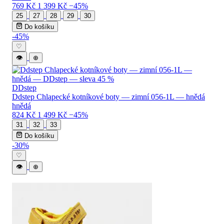
769 Kč
1 399 Kč
−45%
25
27
28
29
30
Do košíku
-45%
♡
👁
⊕
DDstep
Ddstep Chlapecké kotníkové boty — zimní 056-1L — hnědá
hnědá
824 Kč
1 499 Kč
−45%
31
32
33
Do košíku
-30%
♡
👁
⊕