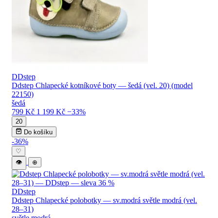
DDstep
Ddstep Chlapecké kotníkové boty — šedá (vel. 20) (model
22150)
šedá
799 Kč
1 199 Kč
−33%
20
Do košíku
-36%
♡
👁
⊕
DDstep
Ddstep Chlapecké polobotky — sv.modrá světle modrá (vel.
28–31)
světle modrá