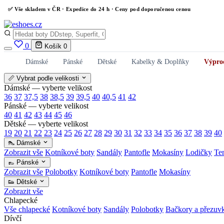
✅
Vše skladem v ČR
· Expedice do 24 h · Ceny pod doporučenou cenou
0
Košík
0
Dámské
Pánské
Dětské
Kabelky & Doplňky
Výpro
📏 Vybrat podle velikosti
Dámské — vyberte velikost
36
37
37,5
38
38,5
39
39,5
40
40,5
41
42
Pánské — vyberte velikost
40
41
42
43
44
45
46
Dětské — vyberte velikost
19
20
21
22
23
24
25
26
27
28
29
30
31
32
33
34
35
36
37
38
39
40
👠 Dámské
Zobrazit vše
Kotníkové boty
Sandály
Pantofle
Mokasíny
Lodičky
Te
👞 Pánské
Zobrazit vše
Polobotky
Kotníkové boty
Pantofle
Mokasíny
👟 Dětské
Zobrazit vše
Chlapecké
Vše chlapecké
Kotníkové boty
Sandály
Polobotky
Bačkory a přezuv
Dívčí