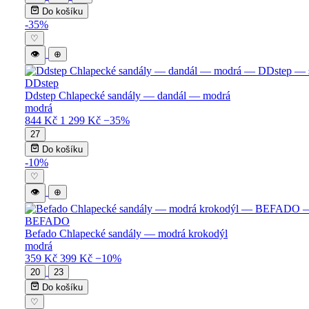
Do košíku
-35%
♡
👁
⊕
DDstep
Ddstep Chlapecké sandály — dandál — modrá
modrá
844 Kč
1 299 Kč
−35%
27
Do košíku
-10%
♡
👁
⊕
BEFADO
Befado Chlapecké sandály — modrá krokodýl
modrá
359 Kč
399 Kč
−10%
20
23
Do košíku
♡