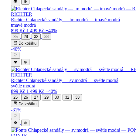
👁
⊕
RICHTER
Richter Chlapecké sandály — tm.modrá — tmavě modrá
tmavě modrá
899 Kč
1 499 Kč
−40%
25
28
32
33
Do košíku
-40%
♡
👁
⊕
RICHTER
Richter Chlapecké sandály — sv.modrá — světle modrá
světle modrá
899 Kč
1 499 Kč
−40%
25
26
27
29
30
32
33
Do košíku
-31%
♡
👁
⊕
PONTE