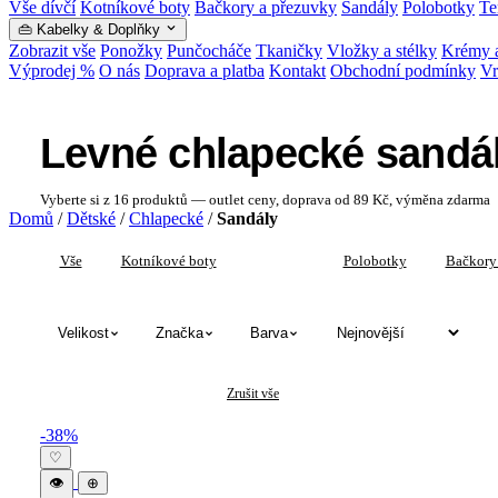
Vše dívčí
Kotníkové boty
Bačkory a přezuvky
Sandály
Polobotky
Te
👜 Kabelky & Doplňky
Zobrazit vše
Ponožky
Punčocháče
Tkaničky
Vložky a stélky
Krémy a
Výprodej %
O nás
Doprava a platba
Kontakt
Obchodní podmínky
Vr
Levné chlapecké sandá
Vyberte si z 16 produktů — outlet ceny, doprava od 89 Kč, výměna zdarma
Domů
/
Dětské
/
Chlapecké
/
Sandály
Vše
Kotníkové boty
Sandály
Polobotky
Bačkory
Velikost
Značka
Barva
✕
✕
Chlapecké
Sandály
Zrušit vše
Levné chlapecké sandály — katalog pro
-38%
♡
👁
⊕