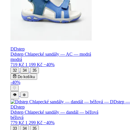
DDstep
Ddstep Chlapecké sandály — AC — modrá
modrá
719 Kč
1 199 Kč
−40%
32
34
35
Do košíku
-40%
♡
👁
⊕
DDstep
Ddstep Chlapecké sandály — dandál — béžová
béžová
779 Kč
1 299 Kč
−40%
33
34
35