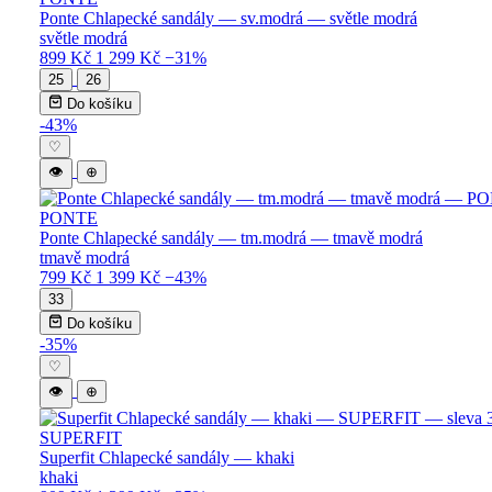
Ponte Chlapecké sandály — sv.modrá — světle modrá
světle modrá
899 Kč
1 299 Kč
−31%
25
26
Do košíku
-43%
♡
👁
⊕
PONTE
Ponte Chlapecké sandály — tm.modrá — tmavě modrá
tmavě modrá
799 Kč
1 399 Kč
−43%
33
Do košíku
-35%
♡
👁
⊕
SUPERFIT
Superfit Chlapecké sandály — khaki
khaki