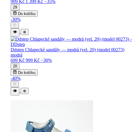
909 Kč
1 399 Kč
−35%
29
Do košíku
-30%
♡
👁
⊕
DDstep
Ddstep Chlapecké sandály — modrá (vel. 20) (model 00273)
modrá
699 Kč
999 Kč
−30%
20
Do košíku
-40%
♡
👁
⊕