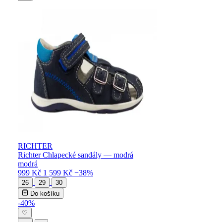
RICHTER
Richter Chlapecké sandály — modrá
modrá
999 Kč
1 599 Kč
−38%
26
29
30
Do košíku
-40%
♡