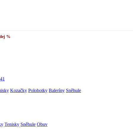
dej %
41
nisky
Kozačky
Polobotky
Baleríny
Sněhule
ky
Tenisky
Sněhule
Obuv