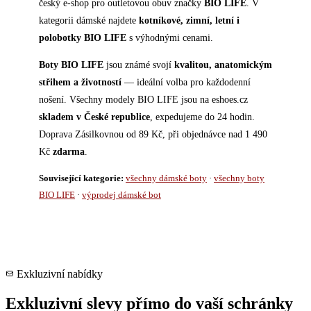
český e-shop pro outletovou obuv značky
BIO LIFE
. V
kategorii dámské najdete
kotníkové, zimní, letní i
polobotky BIO LIFE
s výhodnými cenami.
Boty BIO LIFE
jsou známé svojí
kvalitou, anatomickým
střihem a životností
— ideální volba pro každodenní
nošení. Všechny modely BIO LIFE jsou na eshoes.cz
skladem v České republice
, expedujeme do 24 hodin.
Doprava Zásilkovnou od 89 Kč, při objednávce nad 1 490
Kč
zdarma
.
Související kategorie:
všechny dámské boty
·
všechny boty
BIO LIFE
·
výprodej dámské bot
Exkluzivní nabídky
Exkluzivní slevy přímo do vaší schránky