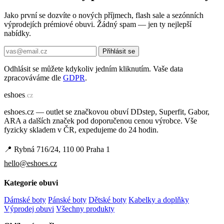
Jako první se dozvíte o nových příjmech, flash sale a sezónních
výprodejích prémiové obuvi. Žádný spam — jen ty nejlepší
nabídky.
Přihlásit se
Odhlásit se můžete kdykoliv jedním kliknutím. Vaše data
zpracováváme dle
GDPR
.
e
shoes
.cz
eshoes.cz — outlet se značkovou obuví DDstep, Superfit, Gabor,
ARA a dalších značek pod doporučenou cenou výrobce. Vše
fyzicky skladem v ČR, expedujeme do 24 hodin.
📍 Rybná 716/24, 110 00 Praha 1
hello@eshoes.cz
Kategorie obuvi
Dámské boty
Pánské boty
Dětské boty
Kabelky a doplňky
Výprodej obuvi
Všechny produkty