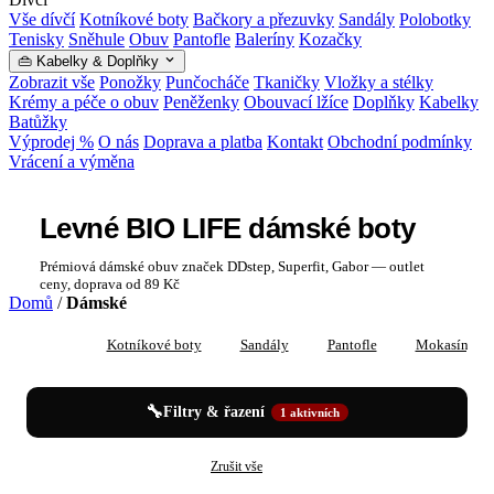
Vše dívčí
Kotníkové boty
Bačkory a přezuvky
Sandály
Polobotky
Tenisky
Sněhule
Obuv
Pantofle
Baleríny
Kozačky
👜 Kabelky & Doplňky
Zobrazit vše
Ponožky
Punčocháče
Tkaničky
Vložky a stélky
Krémy a péče o obuv
Peněženky
Obouvací lžíce
Doplňky
Kabelky
Batůžky
Výprodej %
O nás
Doprava a platba
Kontakt
Obchodní podmínky
Vrácení a výměna
Levné BIO LIFE dámské boty
Prémiová dámské obuv značek DDstep, Superfit, Gabor — outlet
ceny, doprava od 89 Kč
Domů
/
Dámské
Vše
Kotníkové boty
Sandály
Pantofle
Mokasíny
🔧
Filtry & řazení
1 aktivních
✕
✕
Dámské
BIO LIFE
Zrušit vše