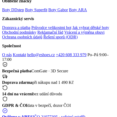
Oblíbené značky
Boty DDstep
Boty Superfit
Boty Gabor
Boty ARA
Zákaznický servis
Doprava a platba
Průvodce velikostmi bot
Jak vybrat dětské boty
Obchodní podmínky
Reklamační řád
Vrácení a výměna obuvi
Ochrana osobních údajů
Řešení sporů (ODR)
Společnost
O nás
Kontakt
hello@eshoes.cz
+420 608 333 979
Po–Pá 9:00–
17:00
Bezpečná platba
ComGate · 3D Secure
Doprava zdarma
při nákupu nad 1 490 Kč
14 dní na vrácení
bez udání důvodu
GDPR & ČOI
data v bezpečí, dozor ČOI
Ověřeno v ARES
IČO 21977305 · veřejný rejstřík