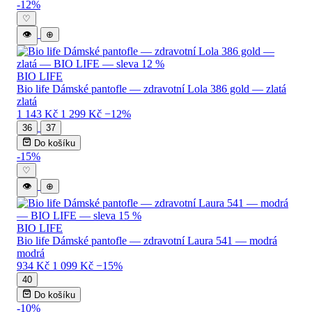
-12%
♡
👁
⊕
BIO LIFE
Bio life Dámské pantofle — zdravotní Lola 386 gold — zlatá
zlatá
1 143 Kč
1 299 Kč
−12%
36
37
Do košíku
-15%
♡
👁
⊕
BIO LIFE
Bio life Dámské pantofle — zdravotní Laura 541 — modrá
modrá
934 Kč
1 099 Kč
−15%
40
Do košíku
-10%