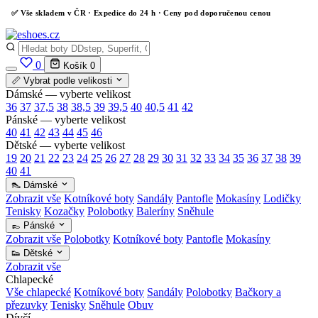
✅
Vše skladem v ČR
· Expedice do 24 h · Ceny pod doporučenou cenou
0
Košík
0
📏 Vybrat podle velikosti
Dámské — vyberte velikost
36
37
37,5
38
38,5
39
39,5
40
40,5
41
42
Pánské — vyberte velikost
40
41
42
43
44
45
46
Dětské — vyberte velikost
19
20
21
22
23
24
25
26
27
28
29
30
31
32
33
34
35
36
37
38
39
40
41
👠 Dámské
Zobrazit vše
Kotníkové boty
Sandály
Pantofle
Mokasíny
Lodičky
Tenisky
Kozačky
Polobotky
Baleríny
Sněhule
👞 Pánské
Zobrazit vše
Polobotky
Kotníkové boty
Pantofle
Mokasíny
👟 Dětské
Zobrazit vše
Chlapecké
Vše chlapecké
Kotníkové boty
Sandály
Polobotky
Bačkory a
přezuvky
Tenisky
Sněhule
Obuv
Dívčí