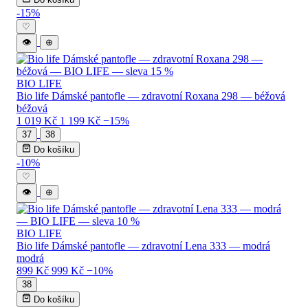
-15%
♡
👁
⊕
BIO LIFE
Bio life Dámské pantofle — zdravotní Roxana 298 — béžová
béžová
1 019 Kč
1 199 Kč
−15%
37
38
Do košíku
-10%
♡
👁
⊕
BIO LIFE
Bio life Dámské pantofle — zdravotní Lena 333 — modrá
modrá
899 Kč
999 Kč
−10%
38
Do košíku