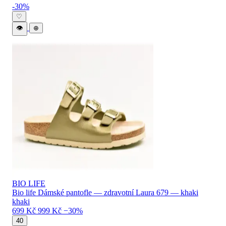
Levné BIO LIFE dámské boty — katalog 
-30%
♡
👁
⊕
BIO LIFE
Bio life Dámské pantofle — zdravotní Laura 679 — khaki
khaki
699 Kč
999 Kč
−30%
40