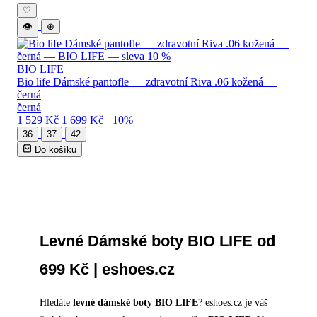
♡
👁
⊕
BIO LIFE
Bio life Dámské pantofle — zdravotní Riva .06 kožená —
černá
černá
1 529 Kč
1 699 Kč
−10%
36
37
42
Do košíku
Levné Dámské boty BIO LIFE od
699 Kč | eshoes.cz
Hledáte
levné dámské boty BIO LIFE
? eshoes.cz je váš