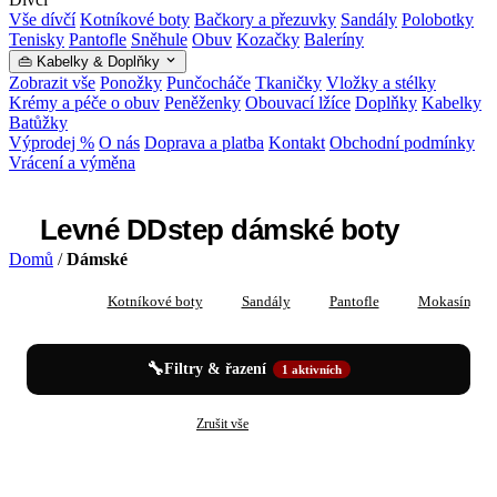
Vše dívčí
Kotníkové boty
Bačkory a přezuvky
Sandály
Polobotky
Tenisky
Pantofle
Sněhule
Obuv
Kozačky
Baleríny
👜 Kabelky & Doplňky
Zobrazit vše
Ponožky
Punčocháče
Tkaničky
Vložky a stélky
Krémy a péče o obuv
Peněženky
Obouvací lžíce
Doplňky
Kabelky
Batůžky
Výprodej %
O nás
Doprava a platba
Kontakt
Obchodní podmínky
Vrácení a výměna
Levné DDstep dámské boty
Domů
/
Dámské
Vše
Kotníkové boty
Sandály
Pantofle
Mokasíny
🔧
Filtry & řazení
1 aktivních
✕
✕
Dámské
DDstep
Zrušit vše
Levné DDstep dámské boty — katalog pro