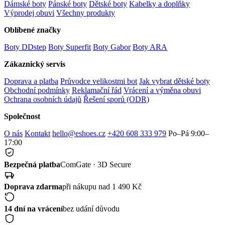
Dámské boty
Pánské boty
Dětské boty
Kabelky a doplňky
Výprodej obuvi
Všechny produkty
Oblíbené značky
Boty DDstep
Boty Superfit
Boty Gabor
Boty ARA
Zákaznický servis
Doprava a platba
Průvodce velikostmi bot
Jak vybrat dětské boty
Obchodní podmínky
Reklamační řád
Vrácení a výměna obuvi
Ochrana osobních údajů
Řešení sporů (ODR)
Společnost
O nás
Kontakt
hello@eshoes.cz
+420 608 333 979
Po–Pá 9:00–
17:00
Bezpečná platba
ComGate · 3D Secure
Doprava zdarma
při nákupu nad 1 490 Kč
14 dní na vrácení
bez udání důvodu