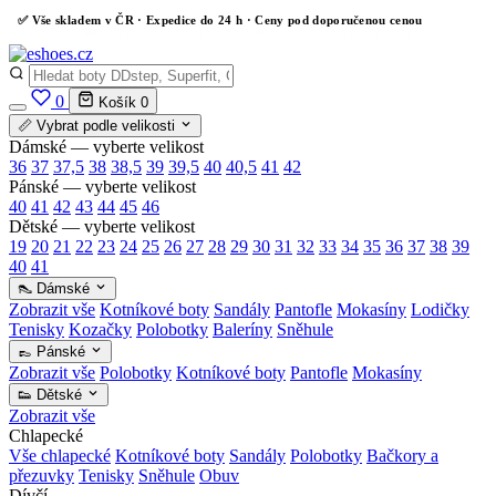
✅
Vše skladem v ČR
· Expedice do 24 h · Ceny pod doporučenou cenou
0
Košík
0
📏 Vybrat podle velikosti
Dámské — vyberte velikost
36
37
37,5
38
38,5
39
39,5
40
40,5
41
42
Pánské — vyberte velikost
40
41
42
43
44
45
46
Dětské — vyberte velikost
19
20
21
22
23
24
25
26
27
28
29
30
31
32
33
34
35
36
37
38
39
40
41
👠 Dámské
Zobrazit vše
Kotníkové boty
Sandály
Pantofle
Mokasíny
Lodičky
Tenisky
Kozačky
Polobotky
Baleríny
Sněhule
👞 Pánské
Zobrazit vše
Polobotky
Kotníkové boty
Pantofle
Mokasíny
👟 Dětské
Zobrazit vše
Chlapecké
Vše chlapecké
Kotníkové boty
Sandály
Polobotky
Bačkory a
přezuvky
Tenisky
Sněhule
Obuv
Dívčí