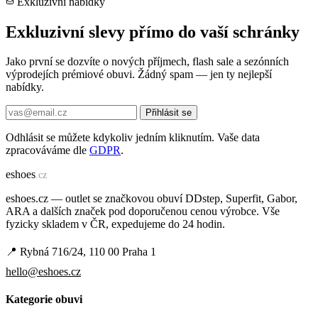
Exkluzivní nabídky
Exkluzivní slevy přímo do vaší schránky
Jako první se dozvíte o nových příjmech, flash sale a sezónních
výprodejích prémiové obuvi. Žádný spam — jen ty nejlepší
nabídky.
Přihlásit se
Odhlásit se můžete kdykoliv jedním kliknutím. Vaše data
zpracováváme dle
GDPR
.
e
shoes
.cz
eshoes.cz — outlet se značkovou obuví DDstep, Superfit, Gabor,
ARA a dalších značek pod doporučenou cenou výrobce. Vše
fyzicky skladem v ČR, expedujeme do 24 hodin.
📍 Rybná 716/24, 110 00 Praha 1
hello@eshoes.cz
Kategorie obuvi