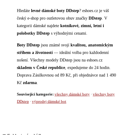
Hledáte
levné dámské boty DDstep
? eshoes.cz je váš
český e-shop pro outletovou obuv značky
DDstep
. V
kategorii dámské najdete
kotníkové, zimní, letní i
polobotky DDstep
s výhodnými cenami.
Boty DDstep
jsou známé svojí
kvalitou, anatomickým
střihem a životností
— ideální volba pro každodenní
nošení. Všechny modely DDstep jsou na eshoes.cz
skladem v České republice
, expedujeme do 24 hodin.
Doprava Zásilkovnou od 89 Kč, při objednávce nad 1 490
Kč
zdarma
.
Související kategorie:
všechny dámské boty
·
všechny boty
DDstep
·
výprodej dámské bot