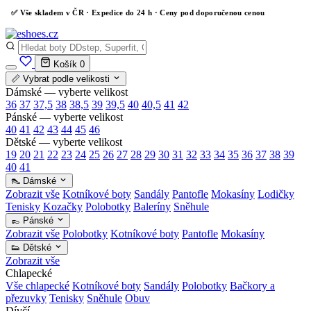
✅
Vše skladem v ČR
· Expedice do 24 h · Ceny pod doporučenou cenou
Košík
0
📏 Vybrat podle velikosti
Dámské — vyberte velikost
36
37
37,5
38
38,5
39
39,5
40
40,5
41
42
Pánské — vyberte velikost
40
41
42
43
44
45
46
Dětské — vyberte velikost
19
20
21
22
23
24
25
26
27
28
29
30
31
32
33
34
35
36
37
38
39
40
41
👠 Dámské
Zobrazit vše
Kotníkové boty
Sandály
Pantofle
Mokasíny
Lodičky
Tenisky
Kozačky
Polobotky
Baleríny
Sněhule
👞 Pánské
Zobrazit vše
Polobotky
Kotníkové boty
Pantofle
Mokasíny
👟 Dětské
Zobrazit vše
Chlapecké
Vše chlapecké
Kotníkové boty
Sandály
Polobotky
Bačkory a
přezuvky
Tenisky
Sněhule
Obuv
Dívčí