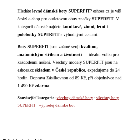
Hledáte
levné dámské boty SUPERFIT
? eshoes.cz je váš
český e-shop pro outletovou obuv značky
SUPERFIT
. V
kategorii dámské najdete
kotníkové, zimní, letní i
polobotky SUPERFIT
s výhodnými cenami.
Boty SUPERFIT
jsou známé svojí
kvalitou,
anatomickým střihem a životností
— ideální volba pro
každodenní nošení. Všechny modely SUPERFIT jsou na
eshoes.cz
skladem v České republice
, expedujeme do 24
hodin. Doprava Zásilkovnou od 89 Kč, při objednávce nad
1 490 Kč
zdarma
.
Související kategorie:
všechny dámské boty
·
všechny boty
SUPERFIT
·
výprodej dámské bot