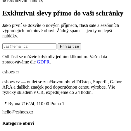
Exkluzivní nabídky
Exkluzivní slevy přímo do vaší schránky
Jako první se dozvíte o nových příjmech, flash sale a sezónních
výprodejích prémiové obuvi. Žádný spam — jen ty nejlepší
nabídky.
Přihlásit se
Odhlásit se můžete kdykoliv jedním kliknutím. Vaše data
zpracováváme dle
GDPR
.
e
shoes
.cz
eshoes.cz — outlet se značkovou obuví DDstep, Superfit, Gabor,
ARA a dalších značek pod doporučenou cenou výrobce. Vše
fyzicky skladem v ČR, expedujeme do 24 hodin.
📍 Rybná 716/24, 110 00 Praha 1
hello@eshoes.cz
Kategorie obuvi