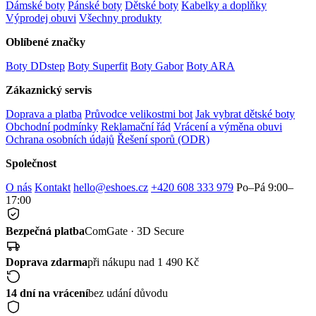
Dámské boty
Pánské boty
Dětské boty
Kabelky a doplňky
Výprodej obuvi
Všechny produkty
Oblíbené značky
Boty DDstep
Boty Superfit
Boty Gabor
Boty ARA
Zákaznický servis
Doprava a platba
Průvodce velikostmi bot
Jak vybrat dětské boty
Obchodní podmínky
Reklamační řád
Vrácení a výměna obuvi
Ochrana osobních údajů
Řešení sporů (ODR)
Společnost
O nás
Kontakt
hello@eshoes.cz
+420 608 333 979
Po–Pá 9:00–
17:00
Bezpečná platba
ComGate · 3D Secure
Doprava zdarma
při nákupu nad 1 490 Kč
14 dní na vrácení
bez udání důvodu