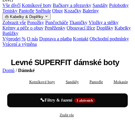
Vše dívčí
Kotníkové boty
Bačkory a přezuvky
Sandály
Polobotky
Tenisky
Pantofle
Sněhule
Obuv
Kozačky
Baleríny
👜 Kabelky & Doplňky
Zobrazit vše
Ponožky
Punčocháče
Tkaničky
Vložky a stélky
Krémy a péče o obuv
Peněženky
Obouvací lžíce
Doplňky
Kabelky
Batůžky
Výprodej %
O nás
Doprava a platba
Kontakt
Obchodní podmínky
Vrácení a výměna
Levné SUPERFIT dámské boty
Domů
/
Dámské
Vše
Kotníkové boty
Sandály
Pantofle
Mokasíny
🔧
Filtry & řazení
1 aktivních
✕
✕
Dámské
SUPERFIT
Zrušit vše
Levné SUPERFIT dámské boty — katalog