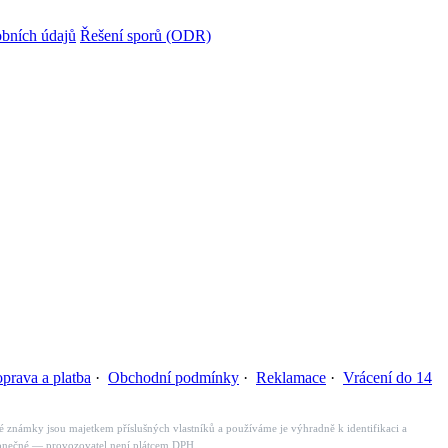
bních údajů
Řešení sporů (ODR)
prava a platba
·
Obchodní podmínky
·
Reklamace
·
Vrácení do 14
é známky jsou majetkem příslušných vlastníků a používáme je výhradně k identifikaci a
konečné — provozovatel není plátcem DPH.