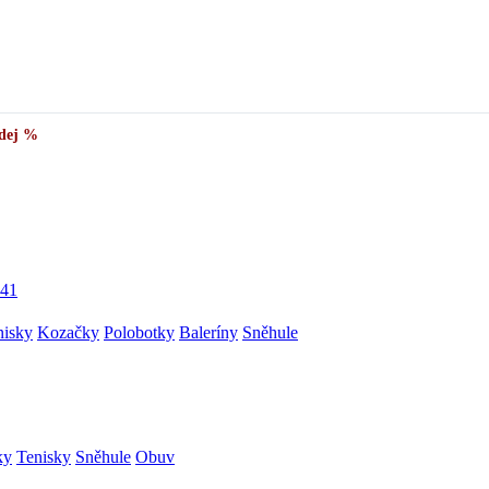
dej %
41
nisky
Kozačky
Polobotky
Baleríny
Sněhule
ky
Tenisky
Sněhule
Obuv