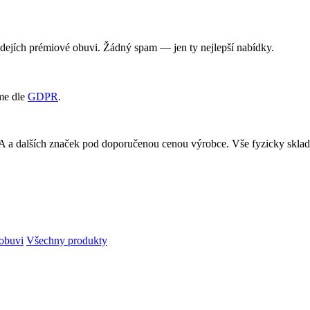
rodejích prémiové obuvi. Žádný spam — jen ty nejlepší nabídky.
me dle
GDPR
.
RA a dalších značek pod doporučenou cenou výrobce. Vše fyzicky skl
obuvi
Všechny produkty