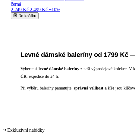
černá
2 249 Kč
2 499 Kč
−10%
Do košíku
Levné dámské baleríny od 1799 Kč —
Vyberte si
levné dámské baleríny
z naší výprodejové kolekce. V 
ČR
, expedice do 24 h.
Při výběru baleríny pamatujte:
správná velikost a šíře
jsou klíčov
Exkluzivní nabídky