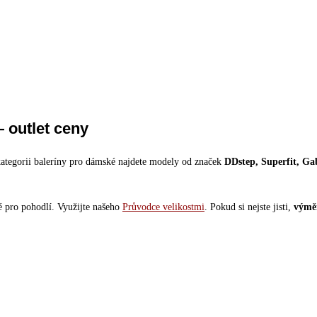
 outlet ceny
kategorii baleríny pro dámské najdete modely od značek
DDstep, Superfit, 
é pro pohodlí. Využijte našeho
Průvodce velikostmi
. Pokud si nejste jisti,
výměn