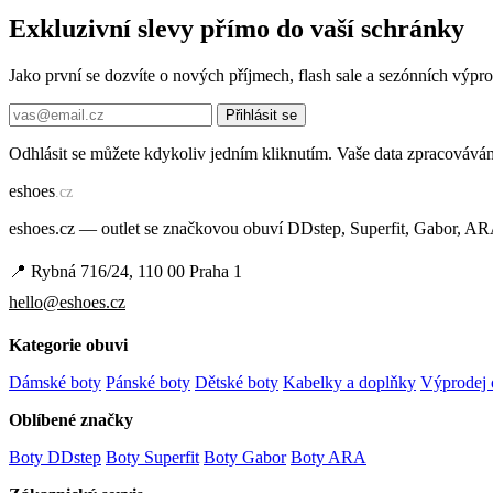
Exkluzivní slevy přímo do vaší schránky
Jako první se dozvíte o nových příjmech, flash sale a sezónních výp
Přihlásit se
Odhlásit se můžete kdykoliv jedním kliknutím. Vaše data zpracovává
e
shoes
.cz
eshoes.cz — outlet se značkovou obuví DDstep, Superfit, Gabor, A
📍 Rybná 716/24, 110 00 Praha 1
hello@eshoes.cz
Kategorie obuvi
Dámské boty
Pánské boty
Dětské boty
Kabelky a doplňky
Výprodej 
Oblíbené značky
Boty DDstep
Boty Superfit
Boty Gabor
Boty ARA