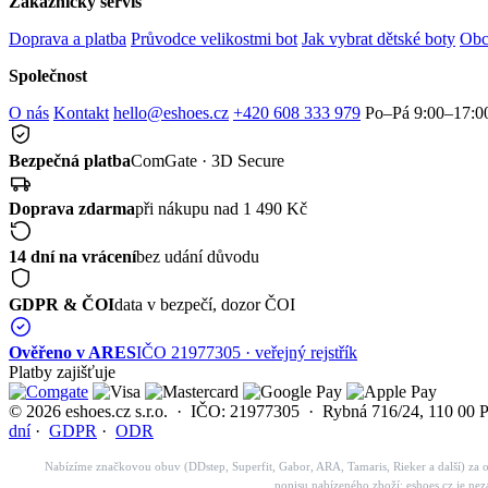
Zákaznický servis
Doprava a platba
Průvodce velikostmi bot
Jak vybrat dětské boty
Obc
Společnost
O nás
Kontakt
hello@eshoes.cz
+420 608 333 979
Po–Pá 9:00–17:0
Bezpečná platba
ComGate · 3D Secure
Doprava zdarma
při nákupu nad 1 490 Kč
14 dní na vrácení
bez udání důvodu
GDPR & ČOI
data v bezpečí, dozor ČOI
Ověřeno v ARES
IČO 21977305 · veřejný rejstřík
Platby zajišťuje
© 2026 eshoes.cz s.r.o. · IČO: 21977305 · Rybná 716/24, 110 00 
dní
·
GDPR
·
ODR
Nabízíme značkovou obuv (DDstep, Superfit, Gabor, ARA, Tamaris, Rieker a další) za o
popisu nabízeného zboží; eshoes.cz je n