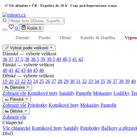
✅
Vše skladem v ČR
· Expedice do 24 h · Ceny pod doporučenou cenou
0
Košík
0
Dámské
Pánské
Dětské
Kabelky & Doplňky
Výpro
📏 Vybrat podle velikosti
Dámské — vyberte velikost
36
37
37,5
38
38,5
39
39,5
40
40,5
41
42
Pánské — vyberte velikost
40
41
42
43
44
45
46
Dětské — vyberte velikost
19
20
21
22
23
24
25
26
27
28
29
30
31
32
33
34
35
36
37
38
39
40
👠 Dámské
Zobrazit vše
Kotníkové boty
Sandály
Pantofle
Mokasíny
Lodičky
Te
👞 Pánské
Zobrazit vše
Polobotky
Kotníkové boty
Mokasíny
Pantofle
👟 Dětské
Zobrazit vše
Chlapecké
Vše chlapecké
Kotníkové boty
Sandály
Polobotky
Bačkory a přezuv
Dívčí