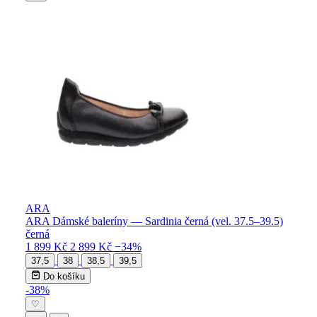
ARA
ARA Dámské baleríny — Sardinia černá (vel. 37.5–39.5)
černá
1 899 Kč
2 899 Kč
−34%
37,5
38
38,5
39,5
Do košíku
-38%
♡