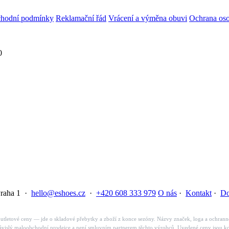
hodní podmínky
Reklamační řád
Vrácení a výměna obuvi
Ochrana oso
0
Praha 1 ·
hello@eshoes.cz
·
+420 608 333 979
O nás
·
Kontakt
·
Do
utletové ceny — jde o skladové přebytky a zboží z konce sezóny. Názvy značek, loga a ochrann
ezávislý maloobchodní prodejce a není smluvním partnerem těchto výrobců. Uvedené ceny jsou 