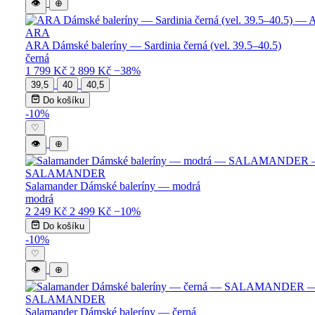
👁
⊕
ARA
ARA Dámské baleríny — Sardinia černá (vel. 39.5–40.5)
černá
1 799 Kč
2 899 Kč
−38%
39,5
40
40,5
Do košíku
-10%
♡
👁
⊕
SALAMANDER
Salamander Dámské baleríny — modrá
modrá
2 249 Kč
2 499 Kč
−10%
Do košíku
-10%
♡
👁
⊕
SALAMANDER
Salamander Dámské baleríny — černá