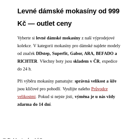
Levné dámské mokasíny od 999
Kč — outlet ceny
Vyberte si
levné dámské mokasíny
z naší výprodejové
kolekce. V kategorii mokasíny pro dámské najdete modely
od značek
DDstep, Superfit, Gabor, ARA, BEFADO a
RICHTER
. Všechny boty jsou
skladem v ČR
, expedice
do 24 h.
Při výběru mokasíny pamatujte:
správná velikost a šíře
jsou klíčové pro pohodlí. Využijte našeho
Průvodce
velikostmi
. Pokud si nejste jisti,
výměna je u nás vždy
zdarma do 14 dní
.