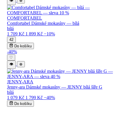
👁
⊕
COMFORTABEL
Comfortabel Dámské mokasíny — bílá
bílá
1 709 Kč
1 899 Kč
−10%
42
Do košíku
-40%
♡
👁
⊕
JENNY-ARA
Jenny-ara Dámské mokasíny — JENNY bílá šíře G
bílá
1 079 Kč
1 799 Kč
−40%
Do košíku