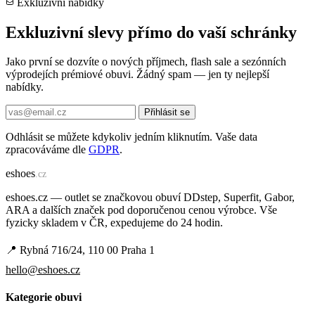
Exkluzivní nabídky
Exkluzivní slevy přímo do vaší schránky
Jako první se dozvíte o nových příjmech, flash sale a sezónních
výprodejích prémiové obuvi. Žádný spam — jen ty nejlepší
nabídky.
Přihlásit se
Odhlásit se můžete kdykoliv jedním kliknutím. Vaše data
zpracováváme dle
GDPR
.
e
shoes
.cz
eshoes.cz — outlet se značkovou obuví DDstep, Superfit, Gabor,
ARA a dalších značek pod doporučenou cenou výrobce. Vše
fyzicky skladem v ČR, expedujeme do 24 hodin.
📍 Rybná 716/24, 110 00 Praha 1
hello@eshoes.cz
Kategorie obuvi