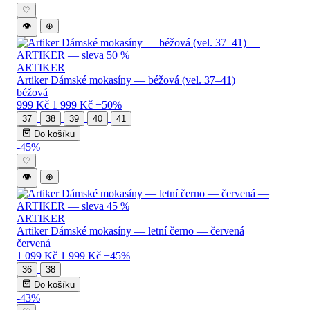
♡
👁
⊕
ARTIKER
Artiker Dámské mokasíny — béžová (vel. 37–41)
béžová
999 Kč
1 999 Kč
−50%
37
38
39
40
41
Do košíku
-45%
♡
👁
⊕
ARTIKER
Artiker Dámské mokasíny — letní černo — červená
červená
1 099 Kč
1 999 Kč
−45%
36
38
Do košíku
-43%