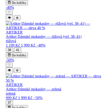
Do košíku
-40%
♡
👁
⊕
ARTIKER
Artiker Dámské mokasíny — růžová (vel. 38–41)
růžová
1 199 Kč
1 999 Kč
−40%
38
41
Do košíku
-50%
♡
👁
⊕
ARTIKER
Artiker Dámské mokasíny — zelená
zelená
999 Kč
1 999 Kč
−50%
37
Do košíku