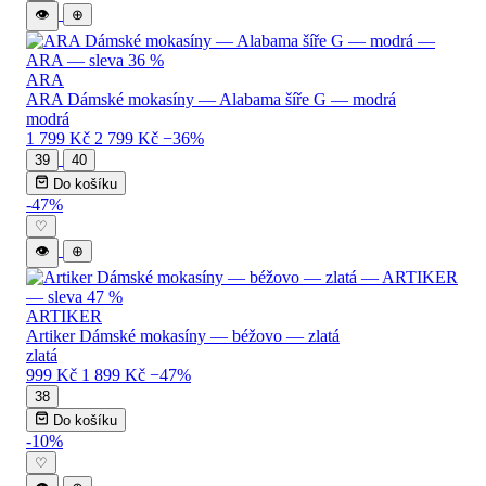
👁
⊕
ARA
ARA Dámské mokasíny — Alabama šíře G — modrá
modrá
1 799 Kč
2 799 Kč
−36%
39
40
Do košíku
-47%
♡
👁
⊕
ARTIKER
Artiker Dámské mokasíny — béžovo — zlatá
zlatá
999 Kč
1 899 Kč
−47%
38
Do košíku
-10%
♡