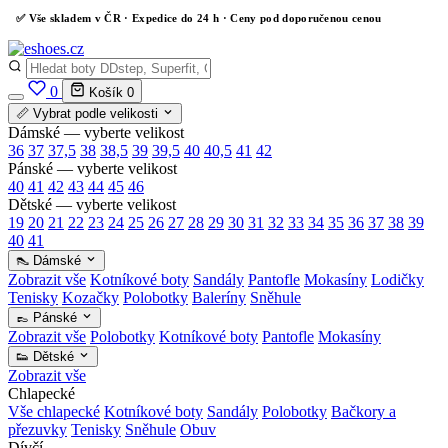
✅
Vše skladem v ČR
· Expedice do 24 h · Ceny pod doporučenou cenou
0
Košík
0
📏 Vybrat podle velikosti
Dámské — vyberte velikost
36
37
37,5
38
38,5
39
39,5
40
40,5
41
42
Pánské — vyberte velikost
40
41
42
43
44
45
46
Dětské — vyberte velikost
19
20
21
22
23
24
25
26
27
28
29
30
31
32
33
34
35
36
37
38
39
40
41
👠 Dámské
Zobrazit vše
Kotníkové boty
Sandály
Pantofle
Mokasíny
Lodičky
Tenisky
Kozačky
Polobotky
Baleríny
Sněhule
👞 Pánské
Zobrazit vše
Polobotky
Kotníkové boty
Pantofle
Mokasíny
👟 Dětské
Zobrazit vše
Chlapecké
Vše chlapecké
Kotníkové boty
Sandály
Polobotky
Bačkory a
přezuvky
Tenisky
Sněhule
Obuv
Dívčí