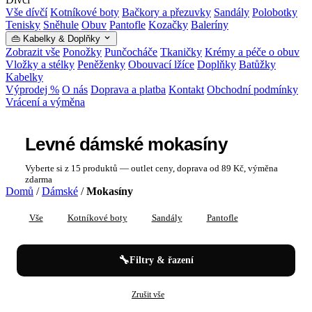
Vše dívčí
Kotníkové boty
Bačkory a přezuvky
Sandály
Polobotky
Tenisky
Sněhule
Obuv
Pantofle
Kozačky
Baleríny
👜 Kabelky & Doplňky
Zobrazit vše
Ponožky
Punčocháče
Tkaničky
Krémy a péče o obuv
Vložky a stélky
Peněženky
Obouvací lžíce
Doplňky
Batůžky
Kabelky
Výprodej %
O nás
Doprava a platba
Kontakt
Obchodní podmínky
Vrácení a výměna
Levné dámské mokasíny
Vyberte si z 15 produktů — outlet ceny, doprava od 89 Kč, výměna
zdarma
Domů
/
Dámské
/
Mokasíny
Vše
Kotníkové boty
Sandály
Pantofle
Mokasíny
🔧
Filtry & řazení
✕
✕
Dámské
Mokasíny
Zrušit vše