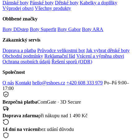
Dámské boty
Pánské boty
Dětské boty
Kabelky a doplňky
Výprodej obuvi
Všechny produkty
Oblíbené značky
Boty DDstep
Boty Superfit
Boty Gabor
Boty ARA
Zákaznický servis
Doprava a platba
Průvodce velikostmi bot
Jak vybrat dětské boty
Obchodní podmínky
Reklamační řád
Vrácení a výměna obuvi
Ochrana osobních údajů
Řešení sporů (ODR)
Společnost
O nás
Kontakt
hello@eshoes.cz
+420 608 333 979
Po–Pá 9:00–
17:00
Bezpečná platba
ComGate · 3D Secure
Doprava zdarma
při nákupu nad 1 490 Kč
14 dní na vrácení
bez udání důvodu