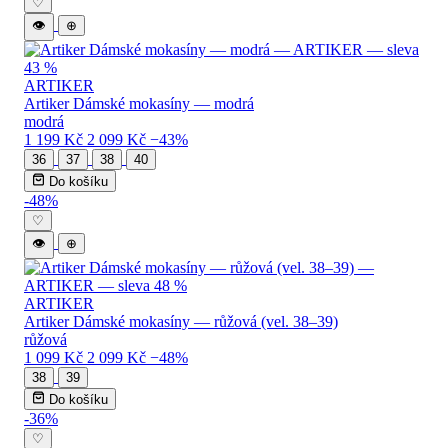
♡
👁
⊕
ARTIKER
Artiker Dámské mokasíny — modrá
modrá
1 199 Kč
2 099 Kč
−43%
36
37
38
40
Do košíku
-48%
♡
👁
⊕
ARTIKER
Artiker Dámské mokasíny — růžová (vel. 38–39)
růžová
1 099 Kč
2 099 Kč
−48%
38
39
Do košíku
-36%
♡