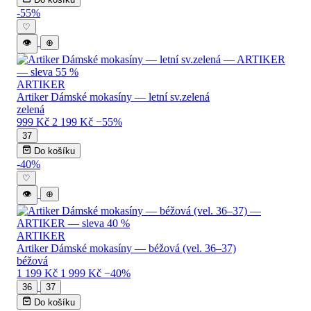
-55%
♡
👁
⊕
ARTIKER
Artiker Dámské mokasíny — letní sv.zelená
zelená
999 Kč
2 199 Kč
−55%
37
Do košíku
-40%
♡
👁
⊕
ARTIKER
Artiker Dámské mokasíny — béžová (vel. 36–37)
béžová
1 199 Kč
1 999 Kč
−40%
36
37
Do košíku