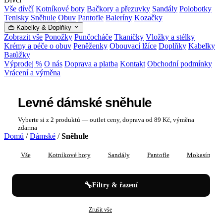
Vše dívčí
Kotníkové boty
Bačkory a přezuvky
Sandály
Polobotky
Tenisky
Sněhule
Obuv
Pantofle
Baleríny
Kozačky
👜 Kabelky & Doplňky
Zobrazit vše
Ponožky
Punčocháče
Tkaničky
Vložky a stélky
Krémy a péče o obuv
Peněženky
Obouvací lžíce
Doplňky
Kabelky
Batůžky
Výprodej %
O nás
Doprava a platba
Kontakt
Obchodní podmínky
Vrácení a výměna
Levné dámské sněhule
Vyberte si z 2 produktů — outlet ceny, doprava od 89 Kč, výměna
zdarma
Domů
/
Dámské
/
Sněhule
Vše
Kotníkové boty
Sandály
Pantofle
Mokasíny
🔧
Filtry & řazení
✕
✕
Dámské
Sněhule
Zrušit vše