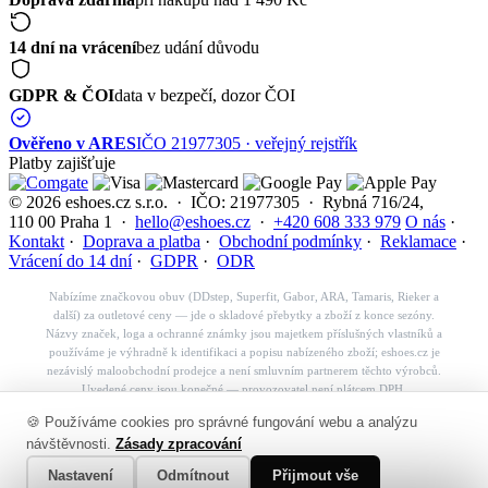
14 dní na vrácení
bez udání důvodu
GDPR & ČOI
data v bezpečí, dozor ČOI
Ověřeno v ARES
IČO 21977305 · veřejný rejstřík
Platby zajišťuje
© 2026 eshoes.cz s.r.o. · IČO: 21977305 · Rybná 716/24,
110 00 Praha 1 ·
hello@eshoes.cz
·
+420 608 333 979
O nás
·
Kontakt
·
Doprava a platba
·
Obchodní podmínky
·
Reklamace
·
Vrácení do 14 dní
·
GDPR
·
ODR
Nabízíme značkovou obuv (DDstep, Superfit, Gabor, ARA, Tamaris, Rieker a
další) za outletové ceny — jde o skladové přebytky a zboží z konce sezóny.
Názvy značek, loga a ochranné známky jsou majetkem příslušných vlastníků a
používáme je výhradně k identifikaci a popisu nabízeného zboží; eshoes.cz je
nezávislý maloobchodní prodejce a není smluvním partnerem těchto výrobců.
Uvedené ceny jsou konečné — provozovatel není plátcem DPH.
Košík
🍪 Používáme cookies pro správné fungování webu a analýzu
✕
návštěvnosti.
Zásady zpracování
👟
Nastavení
Odmítnout
Přijmout vše
Váš košík je prázdný