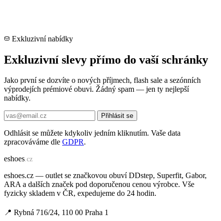
Exkluzivní nabídky
Exkluzivní slevy přímo do vaší schránky
Jako první se dozvíte o nových příjmech, flash sale a sezónních
výprodejích prémiové obuvi. Žádný spam — jen ty nejlepší
nabídky.
Přihlásit se
Odhlásit se můžete kdykoliv jedním kliknutím. Vaše data
zpracováváme dle
GDPR
.
e
shoes
.cz
eshoes.cz — outlet se značkovou obuví DDstep, Superfit, Gabor,
ARA a dalších značek pod doporučenou cenou výrobce. Vše
fyzicky skladem v ČR, expedujeme do 24 hodin.
📍 Rybná 716/24, 110 00 Praha 1