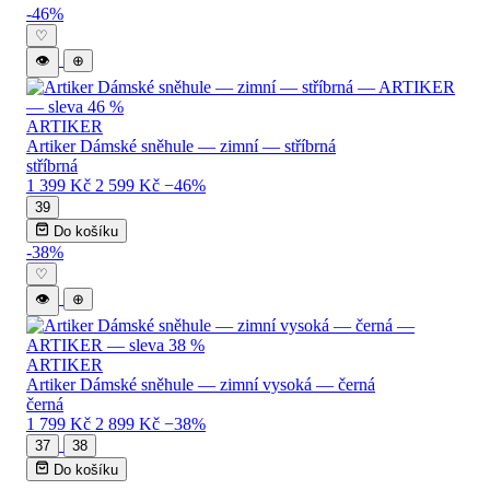
Levné dámské sněhule — katalog produkt
-46%
♡
👁
⊕
ARTIKER
Artiker Dámské sněhule — zimní — stříbrná
stříbrná
1 399 Kč
2 599 Kč
−46%
39
Do košíku
-38%
♡
👁
⊕
ARTIKER
Artiker Dámské sněhule — zimní vysoká — černá
černá
1 799 Kč
2 899 Kč
−38%
37
38
Do košíku