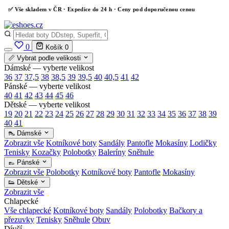
✅
Vše skladem v ČR
· Expedice do 24 h · Ceny pod doporučenou cenou
0
Košík
0
📏 Vybrat podle velikosti
Dámské — vyberte velikost
36
37
37,5
38
38,5
39
39,5
40
40,5
41
42
Pánské — vyberte velikost
40
41
42
43
44
45
46
Dětské — vyberte velikost
19
20
21
22
23
24
25
26
27
28
29
30
31
32
33
34
35
36
37
38
39
40
41
👠 Dámské
Zobrazit vše
Kotníkové boty
Sandály
Pantofle
Mokasíny
Lodičky
Tenisky
Kozačky
Polobotky
Baleríny
Sněhule
👞 Pánské
Zobrazit vše
Polobotky
Kotníkové boty
Pantofle
Mokasíny
👟 Dětské
Zobrazit vše
Chlapecké
Vše chlapecké
Kotníkové boty
Sandály
Polobotky
Bačkory a
přezuvky
Tenisky
Sněhule
Obuv
Dívčí