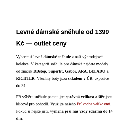
Levné dámské sněhule od 1399
Kč — outlet ceny
Vyberte si
levné dámské sněhule
z naší výprodejové
kolekce. V kategorii sněhule pro dámské najdete modely
od značek
DDstep, Superfit, Gabor, ARA, BEFADO a
RICHTER
. Všechny boty jsou
skladem v ČR
, expedice
do 24 h.
Při výběru sněhule pamatujte:
správná velikost a šíře
jsou
klíčové pro pohodlí. Využijte našeho
Průvodce velikostmi
.
Pokud si nejste jisti,
výměna je u nás vždy zdarma do 14
dní
.