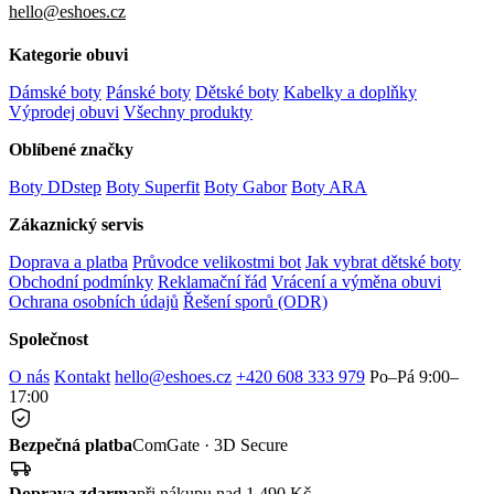
hello@eshoes.cz
Kategorie obuvi
Dámské boty
Pánské boty
Dětské boty
Kabelky a doplňky
Výprodej obuvi
Všechny produkty
Oblíbené značky
Boty DDstep
Boty Superfit
Boty Gabor
Boty ARA
Zákaznický servis
Doprava a platba
Průvodce velikostmi bot
Jak vybrat dětské boty
Obchodní podmínky
Reklamační řád
Vrácení a výměna obuvi
Ochrana osobních údajů
Řešení sporů (ODR)
Společnost
O nás
Kontakt
hello@eshoes.cz
+420 608 333 979
Po–Pá 9:00–
17:00
Bezpečná platba
ComGate · 3D Secure
Doprava zdarma
při nákupu nad 1 490 Kč