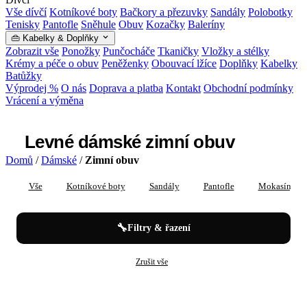
Vše dívčí
Kotníkové boty
Bačkory a přezuvky
Sandály
Polobotky
Tenisky
Pantofle
Sněhule
Obuv
Kozačky
Baleríny
👜 Kabelky & Doplňky
Zobrazit vše
Ponožky
Punčocháče
Tkaničky
Vložky a stélky
Krémy a péče o obuv
Peněženky
Obouvací lžíce
Doplňky
Kabelky
Batůžky
Výprodej %
O nás
Doprava a platba
Kontakt
Obchodní podmínky
Vrácení a výměna
Levné dámské zimní obuv
Domů
/
Dámské
/
Zimní obuv
Vše
Kotníkové boty
Sandály
Pantofle
Mokasíny
🔧
Filtry & řazení
✕
✕
Dámské
Zimní obuv
Zrušit vše
Levné dámské zimní obuv — katalog prod