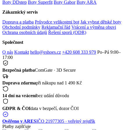
Boty DDstep
Boty Superfit
Boty Gabor
Boty ARA
Zákaznický servis
Doprava a platba
Průvodce velikostmi bot
Jak vybrat dětské boty
Obchodní podmínky
Reklamační řád
Vrácení a výměna obuvi
Ochrana osobních údajů
Řešení sporů (ODR)
Společnost
O nás
Kontakt
hello@eshoes.cz
+420 608 333 979
Po–Pá 9:00–
17:00
Bezpečná platba
ComGate · 3D Secure
Doprava zdarma
při nákupu nad 1 490 Kč
14 dní na vrácení
bez udání důvodu
GDPR & ČOI
data v bezpečí, dozor ČOI
Ověřeno v ARES
IČO 21977305 · veřejný rejstřík
Platby zajišťuje