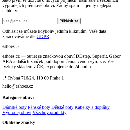
Jako první se dozvíte o nových příjmech, flash sale a sezónních
výprodejích prémiové obuvi. Žádný spam — jen ty nejlepší
nabídky.
Přihlásit se
Odhlásit se můžete kdykoliv jedním kliknutím. Vaše data
zpracováváme dle
GDPR
.
e
shoes
.cz
eshoes.cz — outlet se značkovou obuví DDstep, Superfit, Gabor,
ARA a dalších značek pod doporučenou cenou výrobce. Vše
fyzicky skladem v ČR, expedujeme do 24 hodin.
📍 Rybná 716/24, 110 00 Praha 1
hello@eshoes.cz
Kategorie obuvi
Dámské boty
Pánské boty
Dětské boty
Kabelky a doplňky
Výprodej obuvi
Všechny produkty
Oblíbené značky