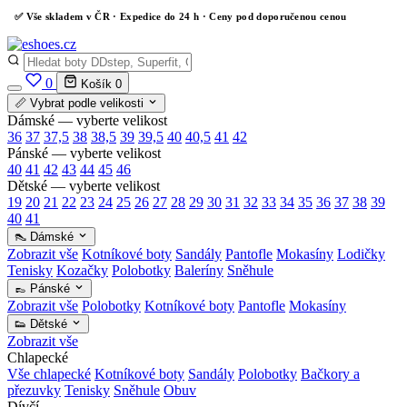
✅
Vše skladem v ČR
· Expedice do 24 h · Ceny pod doporučenou cenou
0
Košík
0
📏 Vybrat podle velikosti
Dámské — vyberte velikost
36
37
37,5
38
38,5
39
39,5
40
40,5
41
42
Pánské — vyberte velikost
40
41
42
43
44
45
46
Dětské — vyberte velikost
19
20
21
22
23
24
25
26
27
28
29
30
31
32
33
34
35
36
37
38
39
40
41
👠 Dámské
Zobrazit vše
Kotníkové boty
Sandály
Pantofle
Mokasíny
Lodičky
Tenisky
Kozačky
Polobotky
Baleríny
Sněhule
👞 Pánské
Zobrazit vše
Polobotky
Kotníkové boty
Pantofle
Mokasíny
👟 Dětské
Zobrazit vše
Chlapecké
Vše chlapecké
Kotníkové boty
Sandály
Polobotky
Bačkory a
přezuvky
Tenisky
Sněhule
Obuv
Dívčí