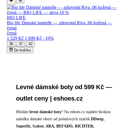
👁
⊕
BIO LIFE
Bio life Dámské pantofle — zdravotní Riva .06 kožená —
černá
černá
1 529 Kč
1 699 Kč
−10%
36
37
42
Do košíku
Levné dámské boty od 599 Kč —
outlet ceny | eshoes.cz
Hledáte
levné dámské boty
? Na eshoes.cz najdete širokou
nabídku dámské obuvi od prémiových značek
DDstep,
Superfit, Gabor, ARA, BEFADO, RICHTER,