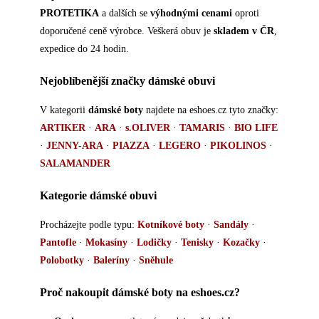
PROTETIKA
a dalších se
výhodnými cenami
oproti
doporučené ceně výrobce. Veškerá obuv je
skladem v ČR
,
expedice do 24 hodin.
Nejoblíbenější značky dámské obuvi
V kategorii
dámské boty
najdete na eshoes.cz tyto značky:
ARTIKER
·
ARA
·
s.OLIVER
·
TAMARIS
·
BIO LIFE
·
JENNY-ARA
·
PIAZZA
·
LEGERO
·
PIKOLINOS
·
SALAMANDER
Kategorie dámské obuvi
Procházejte podle typu:
Kotníkové boty
·
Sandály
·
Pantofle
·
Mokasíny
·
Lodičky
·
Tenisky
·
Kozačky
·
Polobotky
·
Baleríny
·
Sněhule
Proč nakoupit dámské boty na eshoes.cz?