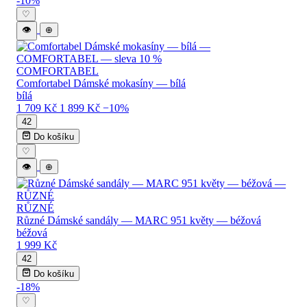
-10%
♡
👁
⊕
COMFORTABEL
Comfortabel Dámské mokasíny — bílá
bílá
1 709 Kč
1 899 Kč
−10%
42
Do košíku
♡
👁
⊕
RŮZNÉ
Různé Dámské sandály — MARC 951 květy — béžová
béžová
1 999 Kč
42
Do košíku
-18%
♡