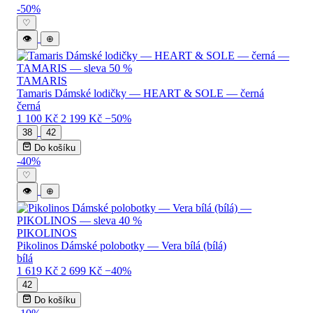
Levné dámské boty — katalog produktů (
-50%
♡
👁
⊕
TAMARIS
Tamaris Dámské lodičky — HEART & SOLE — černá
černá
1 100 Kč
2 199 Kč
−50%
38
42
Do košíku
-40%
♡
👁
⊕
PIKOLINOS
Pikolinos Dámské polobotky — Vera bílá (bílá)
bílá
1 619 Kč
2 699 Kč
−40%
42
Do košíku