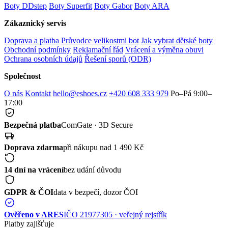
Boty DDstep
Boty Superfit
Boty Gabor
Boty ARA
Zákaznický servis
Doprava a platba
Průvodce velikostmi bot
Jak vybrat dětské boty
Obchodní podmínky
Reklamační řád
Vrácení a výměna obuvi
Ochrana osobních údajů
Řešení sporů (ODR)
Společnost
O nás
Kontakt
hello@eshoes.cz
+420 608 333 979
Po–Pá 9:00–
17:00
Bezpečná platba
ComGate · 3D Secure
Doprava zdarma
při nákupu nad 1 490 Kč
14 dní na vrácení
bez udání důvodu
GDPR & ČOI
data v bezpečí, dozor ČOI
Ověřeno v ARES
IČO 21977305 · veřejný rejstřík
Platby zajišťuje