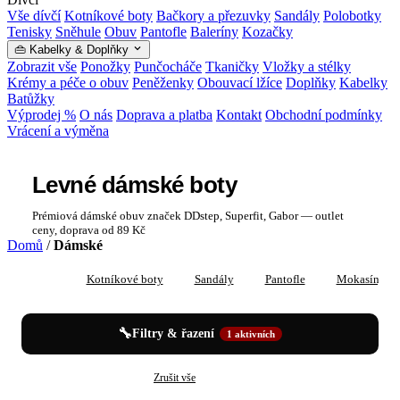
Vše dívčí
Kotníkové boty
Bačkory a přezuvky
Sandály
Polobotky
Tenisky
Sněhule
Obuv
Pantofle
Baleríny
Kozačky
👜 Kabelky & Doplňky
Zobrazit vše
Ponožky
Punčocháče
Tkaničky
Vložky a stélky
Krémy a péče o obuv
Peněženky
Obouvací lžíce
Doplňky
Kabelky
Batůžky
Výprodej %
O nás
Doprava a platba
Kontakt
Obchodní podmínky
Vrácení a výměna
Levné dámské boty
Prémiová dámské obuv značek DDstep, Superfit, Gabor — outlet
ceny, doprava od 89 Kč
Domů
/
Dámské
Vše
Kotníkové boty
Sandály
Pantofle
Mokasíny
🔧
Filtry & řazení
1 aktivních
✕
✕
Dámské
Vel. 42
Zrušit vše