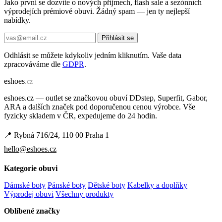
Jako první se dozvíte o nových příjmech, flash sale a sezónních
výprodejích prémiové obuvi. Žádný spam — jen ty nejlepší
nabídky.
Přihlásit se
Odhlásit se můžete kdykoliv jedním kliknutím. Vaše data
zpracováváme dle
GDPR
.
e
shoes
.cz
eshoes.cz — outlet se značkovou obuví DDstep, Superfit, Gabor,
ARA a dalších značek pod doporučenou cenou výrobce. Vše
fyzicky skladem v ČR, expedujeme do 24 hodin.
📍 Rybná 716/24, 110 00 Praha 1
hello@eshoes.cz
Kategorie obuvi
Dámské boty
Pánské boty
Dětské boty
Kabelky a doplňky
Výprodej obuvi
Všechny produkty
Oblíbené značky