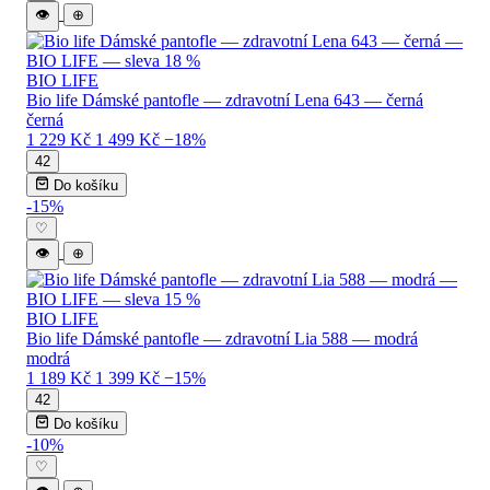
👁
⊕
BIO LIFE
Bio life Dámské pantofle — zdravotní Lena 643 — černá
černá
1 229 Kč
1 499 Kč
−18%
42
Do košíku
-15%
♡
👁
⊕
BIO LIFE
Bio life Dámské pantofle — zdravotní Lia 588 — modrá
modrá
1 189 Kč
1 399 Kč
−15%
42
Do košíku
-10%
♡