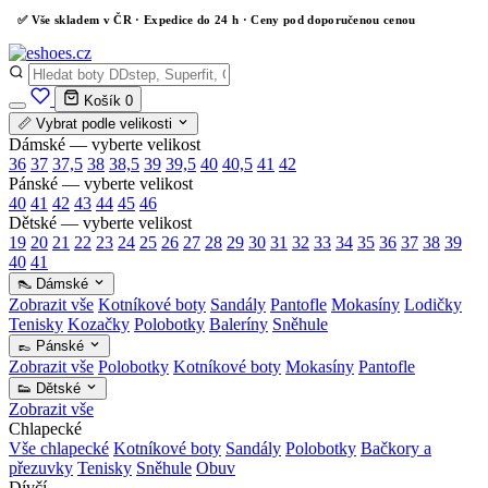
✅
Vše skladem v ČR
· Expedice do 24 h · Ceny pod doporučenou cenou
Košík
0
📏 Vybrat podle velikosti
Dámské — vyberte velikost
36
37
37,5
38
38,5
39
39,5
40
40,5
41
42
Pánské — vyberte velikost
40
41
42
43
44
45
46
Dětské — vyberte velikost
19
20
21
22
23
24
25
26
27
28
29
30
31
32
33
34
35
36
37
38
39
40
41
👠 Dámské
Zobrazit vše
Kotníkové boty
Sandály
Pantofle
Mokasíny
Lodičky
Tenisky
Kozačky
Polobotky
Baleríny
Sněhule
👞 Pánské
Zobrazit vše
Polobotky
Kotníkové boty
Mokasíny
Pantofle
👟 Dětské
Zobrazit vše
Chlapecké
Vše chlapecké
Kotníkové boty
Sandály
Polobotky
Bačkory a
přezuvky
Tenisky
Sněhule
Obuv
Dívčí