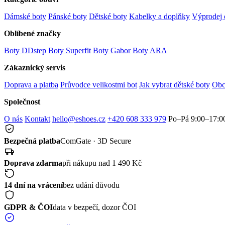
Dámské boty
Pánské boty
Dětské boty
Kabelky a doplňky
Výprodej 
Oblíbené značky
Boty DDstep
Boty Superfit
Boty Gabor
Boty ARA
Zákaznický servis
Doprava a platba
Průvodce velikostmi bot
Jak vybrat dětské boty
Obc
Společnost
O nás
Kontakt
hello@eshoes.cz
+420 608 333 979
Po–Pá 9:00–17:0
Bezpečná platba
ComGate · 3D Secure
Doprava zdarma
při nákupu nad 1 490 Kč
14 dní na vrácení
bez udání důvodu
GDPR & ČOI
data v bezpečí, dozor ČOI