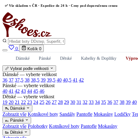
✅
Vše skladem v ČR
· Expedice do 24 h · Ceny pod doporučenou cenou
0
Košík
0
Dámské
Pánské
Dětské
Kabelky & Doplňky
Výpro
📏 Vybrat podle velikosti
Dámské — vyberte velikost
36
37
37,5
38
38,5
39
39,5
40
40,5
41
42
Pánské — vyberte velikost
40
41
42
43
44
45
46
Dětské — vyberte velikost
19
20
21
22
23
24
25
26
27
28
29
30
31
32
33
34
35
36
37
38
39
40
👠 Dámské
Zobrazit vše
Kotníkové boty
Sandály
Pantofle
Mokasíny
Lodičky
Te
👞 Pánské
Zobrazit vše
Polobotky
Kotníkové boty
Pantofle
Mokasíny
👟 Dětské