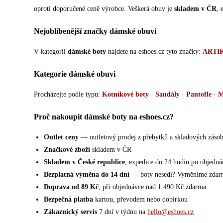
oproti doporučené ceně výrobce. Veškerá obuv je
skladem v ČR
, 
Nejoblíbenější značky dámské obuvi
V kategorii
dámské boty
najdete na eshoes.cz tyto značky:
ARTI
Kategorie dámské obuvi
Procházejte podle typu:
Kotníkové boty
·
Sandály
·
Pantofle
·
M
Proč nakoupit dámské boty na eshoes.cz?
Outlet ceny
— outletový prodej z přebytků a skladových záso
Značkové zboží
skladem v ČR
Skladem v České republice
, expedice do 24 hodin po objedná
Bezplatná výměna do 14 dní
— boty nesedí? Vyměníme zdar
Doprava od 89 Kč
, při objednávce nad 1 490 Kč zdarma
Bezpečná platba
kartou, převodem nebo dobírkou
Zákaznický servis
7 dní v týdnu na
hello@eshoes.cz