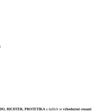
e
EFADO, RICHTER, PROTETIKA
a dalších se
výhodnými cenami