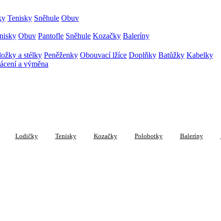
ky
Tenisky
Sněhule
Obuv
nisky
Obuv
Pantofle
Sněhule
Kozačky
Baleríny
ožky a stélky
Peněženky
Obouvací lžíce
Doplňky
Batůžky
Kabelky
ácení a výměna
Lodičky
Tenisky
Kozačky
Polobotky
Baleríny
(0 položek)