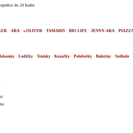
expedice do 24 hodin.
KER
·
ARA
·
s.OLIVER
·
TAMARIS
·
BIO LIFE
·
JENNY-ARA
·
PIAZZ
okasíny
·
Lodičky
·
Tenisky
·
Kozačky
·
Polobotky
·
Baleríny
·
Sněhule
b
ní
ma