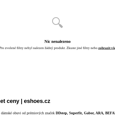
🔍
Nic nenalezeno
Pro zvolené filtry nebyl nalezen žádný produkt. Zkuste jiné filtry nebo
zobrazit vš
et ceny | eshoes.cz
ku dámské obuvi od prémiových značek
DDstep, Superfit, Gabor, ARA, B