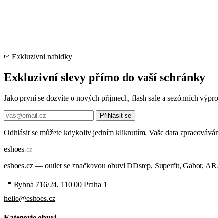
Exkluzivní nabídky
Exkluzivní slevy přímo do vaší schránky
Jako první se dozvíte o nových příjmech, flash sale a sezónních výp
Přihlásit se
Odhlásit se můžete kdykoliv jedním kliknutím. Vaše data zpracovává
e
shoes
.cz
eshoes.cz — outlet se značkovou obuví DDstep, Superfit, Gabor, A
📍 Rybná 716/24, 110 00 Praha 1
hello@eshoes.cz
Kategorie obuvi