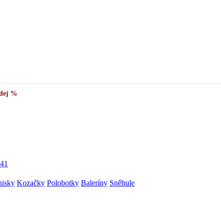
dej %
41
nisky
Kozačky
Polobotky
Baleríny
Sněhule