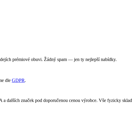
rodejích prémiové obuvi. Žádný spam — jen ty nejlepší nabídky.
me dle
GDPR
.
RA a dalších značek pod doporučenou cenou výrobce. Vše fyzicky skl