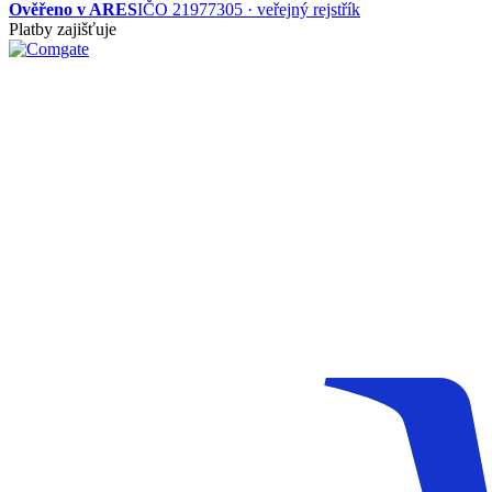
Ověřeno v ARES
IČO 21977305 · veřejný rejstřík
Platby zajišťuje