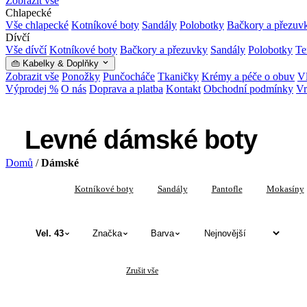
Zobrazit vše
Chlapecké
Vše chlapecké
Kotníkové boty
Sandály
Polobotky
Bačkory a přezuv
Dívčí
Vše dívčí
Kotníkové boty
Bačkory a přezuvky
Sandály
Polobotky
Te
👜 Kabelky & Doplňky
Zobrazit vše
Ponožky
Punčocháče
Tkaničky
Krémy a péče o obuv
Vl
Výprodej %
O nás
Doprava a platba
Kontakt
Obchodní podmínky
Vr
Levné dámské boty
Domů
/
Dámské
Vše
Kotníkové boty
Sandály
Pantofle
Mokasíny
Vel. 43
Značka
Barva
✕
✕
Dámské
Vel. 43
Zrušit vše
Levné dámské boty — katalog produktů 