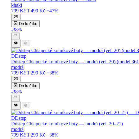
khaki
799 Kč
1 499 Kč
−47%
25
Do košíku
-38%
♡
👁
⊕
DDstep
Ddstep Chlapecké kotníkové boty — modrá (vel. 20) (model 36
modrá
799 Kč
1 299 Kč
−38%
20
Do košíku
-38%
♡
👁
⊕
DDstep
Ddstep Chlapecké kotníkové boty — modrá (vel. 20–21)
modrá
799 Kč
1 299 Kč
−38%