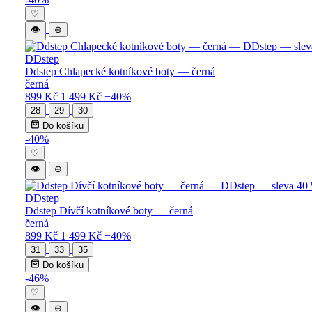
♡
👁
⊕
DDstep
Ddstep Chlapecké kotníkové boty — černá
černá
899 Kč
1 499 Kč
−40%
28
29
30
Do košíku
-40%
♡
👁
⊕
DDstep
Ddstep Dívčí kotníkové boty — černá
černá
899 Kč
1 499 Kč
−40%
31
33
35
Do košíku
-46%
♡
👁
⊕