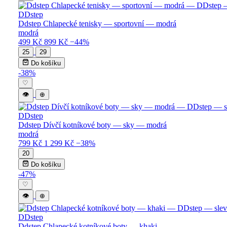
DDstep
Ddstep Chlapecké tenisky — sportovní — modrá
modrá
499 Kč
899 Kč
−44%
25
29
Do košíku
-38%
♡
👁
⊕
DDstep
Ddstep Dívčí kotníkové boty — sky — modrá
modrá
799 Kč
1 299 Kč
−38%
20
Do košíku
-47%
♡
👁
⊕
DDstep
Ddstep Chlapecké kotníkové boty — khaki