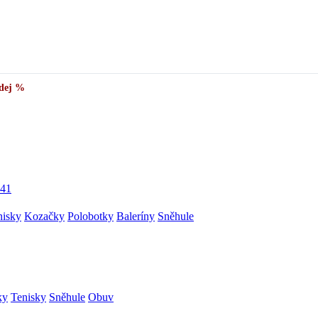
dej %
41
nisky
Kozačky
Polobotky
Baleríny
Sněhule
ky
Tenisky
Sněhule
Obuv