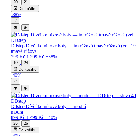
20
21
Do košíku
-38%
♡
👁
⊕
DDstep
Ddstep Dívčí kotníkové boty — tm.růžová tmavě růžová (vel. 1
tmavě růžová
799 Kč
1 299 Kč
−38%
19
24
Do košíku
-40%
♡
👁
⊕
DDstep
Ddstep Dívčí kotníkové boty — modrá
modrá
899 Kč
1 499 Kč
−40%
25
26
Do košíku
-40%