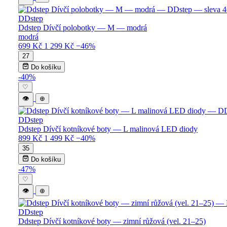
DDstep
Ddstep Dívčí polobotky — M — modrá
modrá
699 Kč
1 299 Kč
−46%
27
Do košíku
-40%
♡
👁
⊕
DDstep
Ddstep Dívčí kotníkové boty — L malinová LED diody
899 Kč
1 499 Kč
−40%
35
Do košíku
-47%
♡
👁
⊕
DDstep
Ddstep Dívčí kotníkové boty — zimní růžová (vel. 21–25)