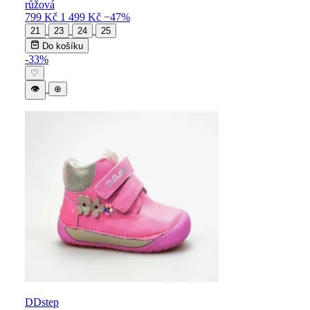
růžová
799 Kč
1 499 Kč
−47%
21
23
24
25
Do košíku
-33%
♡
👁
⊕
DDstep