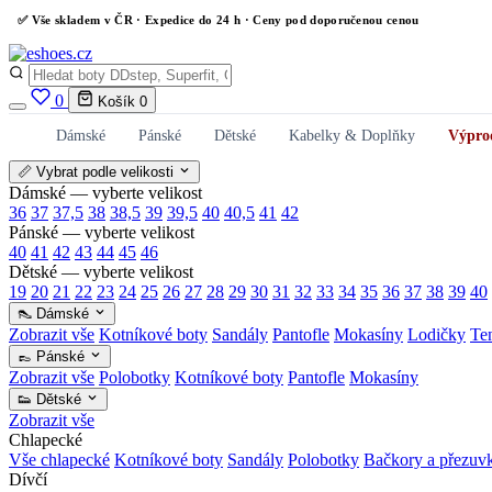
✅
Vše skladem v ČR
· Expedice do 24 h · Ceny pod doporučenou cenou
0
Košík
0
Dámské
Pánské
Dětské
Kabelky & Doplňky
Výpro
📏 Vybrat podle velikosti
Dámské — vyberte velikost
36
37
37,5
38
38,5
39
39,5
40
40,5
41
42
Pánské — vyberte velikost
40
41
42
43
44
45
46
Dětské — vyberte velikost
19
20
21
22
23
24
25
26
27
28
29
30
31
32
33
34
35
36
37
38
39
40
👠 Dámské
Zobrazit vše
Kotníkové boty
Sandály
Pantofle
Mokasíny
Lodičky
Te
👞 Pánské
Zobrazit vše
Polobotky
Kotníkové boty
Pantofle
Mokasíny
👟 Dětské
Zobrazit vše
Chlapecké
Vše chlapecké
Kotníkové boty
Sandály
Polobotky
Bačkory a přezuv
Dívčí