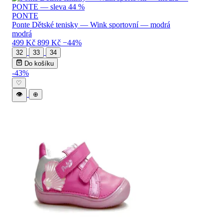
PONTE
Ponte Dětské tenisky — Wink sportovní — modrá
modrá
499 Kč
899 Kč
−44%
32
33
34
Do košíku
-43%
♡
👁
⊕