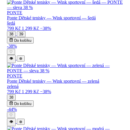
PONTE
Ponte Dětské tenisky — Wink sportovní — šedá
šedá
799 Kč
1 299 Kč
−38%
38
39
Do košíku
-38%
♡
👁
⊕
PONTE
Ponte Dětské tenisky — Wink sportovní — zelená
zelená
799 Kč
1 299 Kč
−38%
38
Do košíku
-44%
♡
👁
⊕