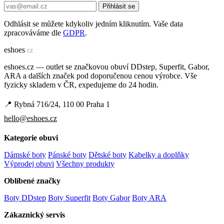
Přihlásit se
Odhlásit se můžete kdykoliv jedním kliknutím. Vaše data
zpracováváme dle
GDPR
.
e
shoes
.cz
eshoes.cz — outlet se značkovou obuví DDstep, Superfit, Gabor,
ARA a dalších značek pod doporučenou cenou výrobce. Vše
fyzicky skladem v ČR, expedujeme do 24 hodin.
📍 Rybná 716/24, 110 00 Praha 1
hello@eshoes.cz
Kategorie obuvi
Dámské boty
Pánské boty
Dětské boty
Kabelky a doplňky
Výprodej obuvi
Všechny produkty
Oblíbené značky
Boty DDstep
Boty Superfit
Boty Gabor
Boty ARA
Zákaznický servis