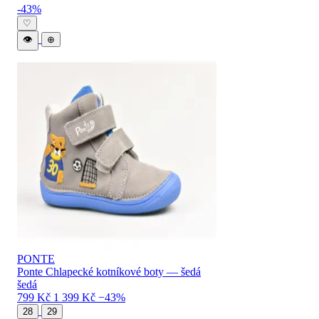
Levné PONTE dětské boty — katalog pro
-43%
♡
👁
⊕
PONTE
Ponte Chlapecké kotníkové boty — šedá
šedá
799 Kč
1 399 Kč
−43%
28
29