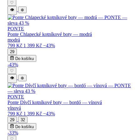
♡
👁
⊕
PONTE
Ponte Chlapecké kotníkové boty — modrá
modrá
799 Kč
1 399 Kč
−43%
29
Do košíku
-43%
♡
👁
⊕
PONTE
Ponte Dívčí kotníkové boty — bordó — vínová
vínová
799 Kč
1 399 Kč
−43%
29
32
Do košíku
-33%
♡