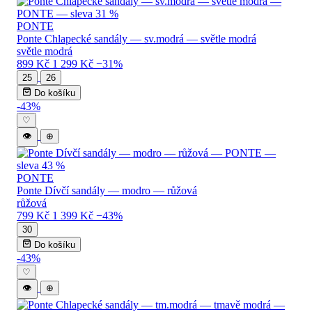
PONTE
Ponte Chlapecké sandály — sv.modrá — světle modrá
světle modrá
899 Kč
1 299 Kč
−31%
25
26
Do košíku
-43%
♡
👁
⊕
PONTE
Ponte Dívčí sandály — modro — růžová
růžová
799 Kč
1 399 Kč
−43%
30
Do košíku
-43%
♡
👁
⊕