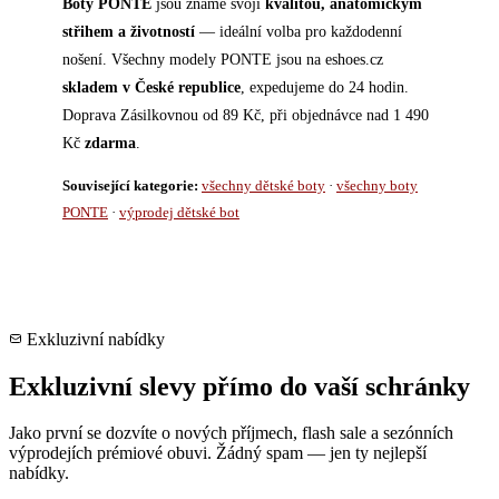
Boty PONTE
jsou známé svojí
kvalitou, anatomickým
střihem a životností
— ideální volba pro každodenní
nošení. Všechny modely PONTE jsou na eshoes.cz
skladem v České republice
, expedujeme do 24 hodin.
Doprava Zásilkovnou od 89 Kč, při objednávce nad 1 490
Kč
zdarma
.
Související kategorie:
všechny dětské boty
·
všechny boty
PONTE
·
výprodej dětské bot
Exkluzivní nabídky
Exkluzivní slevy přímo do vaší schránky
Jako první se dozvíte o nových příjmech, flash sale a sezónních
výprodejích prémiové obuvi. Žádný spam — jen ty nejlepší
nabídky.