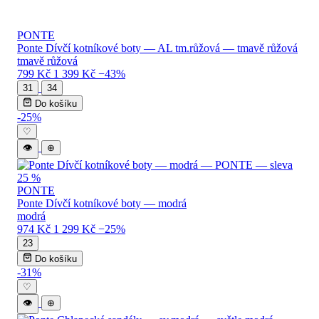
PONTE
Ponte Dívčí kotníkové boty — AL tm.růžová — tmavě růžová
tmavě růžová
799 Kč
1 399 Kč
−43%
31
34
Do košíku
-25%
♡
👁
⊕
PONTE
Ponte Dívčí kotníkové boty — modrá
modrá
974 Kč
1 299 Kč
−25%
23
Do košíku
-31%
♡
👁
⊕