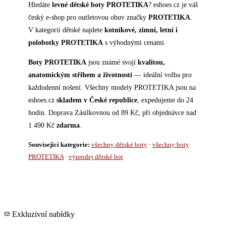
Hledáte
levné dětské boty PROTETIKA
? eshoes.cz je váš
český e-shop pro outletovou obuv značky
PROTETIKA
.
V kategorii dětské najdete
kotníkové, zimní, letní i
polobotky PROTETIKA
s výhodnými cenami.
Boty PROTETIKA
jsou známé svojí
kvalitou,
anatomickým střihem a životností
— ideální volba pro
každodenní nošení. Všechny modely PROTETIKA jsou na
eshoes.cz
skladem v České republice
, expedujeme do 24
hodin. Doprava Zásilkovnou od 89 Kč, při objednávce nad
1 490 Kč
zdarma
.
Související kategorie:
všechny dětské boty
·
všechny boty
PROTETIKA
·
výprodej dětské bot
Exkluzivní nabídky