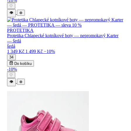
-10%
♡
👁
⊕
PROTETIKA
Protetika Chlapecké kotníkové boty — nepromokavý Karter
— šedá
šedá
1 349 Kč
1 499 Kč
−10%
34
Do košíku
-10%
♡
👁
⊕