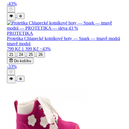
Levné PROTETIKA dětské boty — katalo
-43%
♡
👁
⊕
PROTETIKA
Protetika Chlapecké kotníkové boty — Spark — tmavě modrá
tmavě modrá
799 Kč
1 399 Kč
−43%
21
24
25
26
Do košíku
-33%
♡
👁
⊕