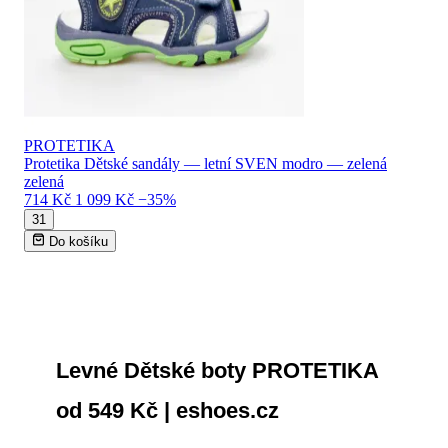
PROTETIKA
Protetika Dětské sandály — letní SVEN modro — zelená
zelená
714 Kč
1 099 Kč
−35%
31
Do košíku
Levné Dětské boty PROTETIKA
od 549 Kč | eshoes.cz