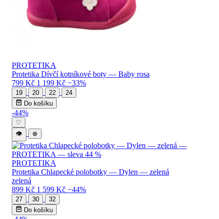
PROTETIKA
Protetika Dívčí kotníkové boty — Baby rosa
799 Kč
1 199 Kč
−33%
19
20
22
24
Do košíku
-44%
♡
👁
⊕
PROTETIKA
Protetika Chlapecké polobotky — Dylen — zelená
zelená
899 Kč
1 599 Kč
−44%
27
30
32
Do košíku