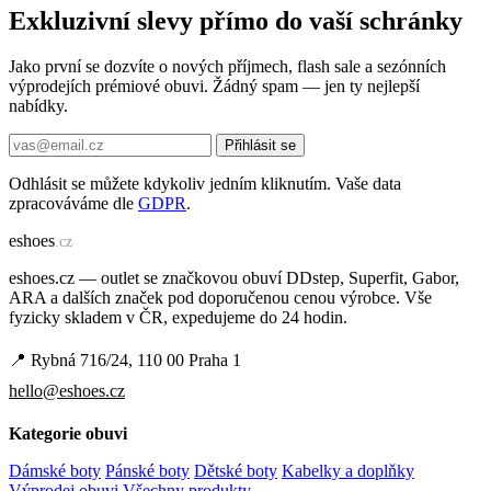
Exkluzivní slevy přímo do vaší schránky
Jako první se dozvíte o nových příjmech, flash sale a sezónních
výprodejích prémiové obuvi. Žádný spam — jen ty nejlepší
nabídky.
Přihlásit se
Odhlásit se můžete kdykoliv jedním kliknutím. Vaše data
zpracováváme dle
GDPR
.
e
shoes
.cz
eshoes.cz — outlet se značkovou obuví DDstep, Superfit, Gabor,
ARA a dalších značek pod doporučenou cenou výrobce. Vše
fyzicky skladem v ČR, expedujeme do 24 hodin.
📍 Rybná 716/24, 110 00 Praha 1
hello@eshoes.cz
Kategorie obuvi
Dámské boty
Pánské boty
Dětské boty
Kabelky a doplňky
Výprodej obuvi
Všechny produkty