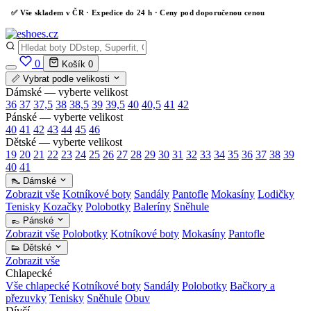
✅
Vše skladem v ČR
· Expedice do 24 h · Ceny pod doporučenou cenou
0
Košík
0
📏 Vybrat podle velikosti
Dámské — vyberte velikost
36
37
37,5
38
38,5
39
39,5
40
40,5
41
42
Pánské — vyberte velikost
40
41
42
43
44
45
46
Dětské — vyberte velikost
19
20
21
22
23
24
25
26
27
28
29
30
31
32
33
34
35
36
37
38
39
40
41
👠 Dámské
Zobrazit vše
Kotníkové boty
Sandály
Pantofle
Mokasíny
Lodičky
Tenisky
Kozačky
Polobotky
Baleríny
Sněhule
👞 Pánské
Zobrazit vše
Polobotky
Kotníkové boty
Mokasíny
Pantofle
👟 Dětské
Zobrazit vše
Chlapecké
Vše chlapecké
Kotníkové boty
Sandály
Polobotky
Bačkory a
přezuvky
Tenisky
Sněhule
Obuv
Dívčí