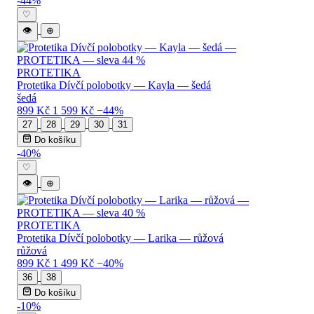
-44%
♡
👁
⊕
PROTETIKA
Protetika Dívčí polobotky — Kayla — šedá
šedá
899 Kč
1 599 Kč
−44%
27
28
29
30
31
Do košíku
-40%
♡
👁
⊕
PROTETIKA
Protetika Dívčí polobotky — Larika — růžová
růžová
899 Kč
1 499 Kč
−40%
36
38
Do košíku
-10%