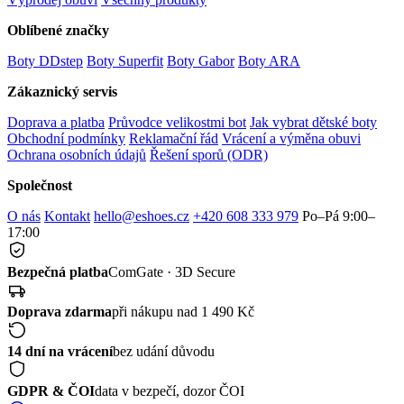
Oblíbené značky
Boty DDstep
Boty Superfit
Boty Gabor
Boty ARA
Zákaznický servis
Doprava a platba
Průvodce velikostmi bot
Jak vybrat dětské boty
Obchodní podmínky
Reklamační řád
Vrácení a výměna obuvi
Ochrana osobních údajů
Řešení sporů (ODR)
Společnost
O nás
Kontakt
hello@eshoes.cz
+420 608 333 979
Po–Pá 9:00–
17:00
Bezpečná platba
ComGate · 3D Secure
Doprava zdarma
při nákupu nad 1 490 Kč
14 dní na vrácení
bez udání důvodu
GDPR & ČOI
data v bezpečí, dozor ČOI