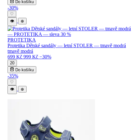
Do košíku
-30%
♡
👁
⊕
PROTETIKA
Protetika Dětské sandály — letní STOLER — tmavě modrá
tmavě modrá
699 Kč
999 Kč
−30%
20
Do košíku
-35%
♡
👁
⊕