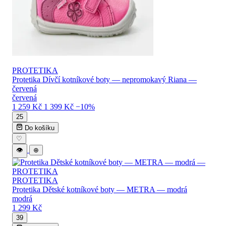
PROTETIKA
Protetika Dívčí kotníkové boty — nepromokavý Riana —
červená
červená
1 259 Kč
1 399 Kč
−10%
25
Do košíku
♡
👁
⊕
PROTETIKA
Protetika Dětské kotníkové boty — METRA — modrá
modrá
1 299 Kč
39