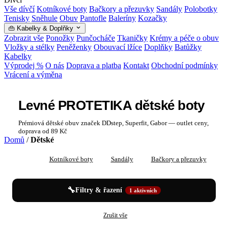
Vše dívčí
Kotníkové boty
Bačkory a přezuvky
Sandály
Polobotky
Tenisky
Sněhule
Obuv
Pantofle
Baleríny
Kozačky
👜 Kabelky & Doplňky
Zobrazit vše
Ponožky
Punčocháče
Tkaničky
Krémy a péče o obuv
Vložky a stélky
Peněženky
Obouvací lžíce
Doplňky
Batůžky
Kabelky
Výprodej %
O nás
Doprava a platba
Kontakt
Obchodní podmínky
Vrácení a výměna
Levné PROTETIKA dětské boty
Prémiová dětské obuv značek DDstep, Superfit, Gabor — outlet ceny,
doprava od 89 Kč
Domů
/
Dětské
Vše
Kotníkové boty
Sandály
Bačkory a přezuvky
P
🔧
Filtry & řazení
1 aktivních
✕
✕
Dětské
PROTETIKA
Zrušit vše