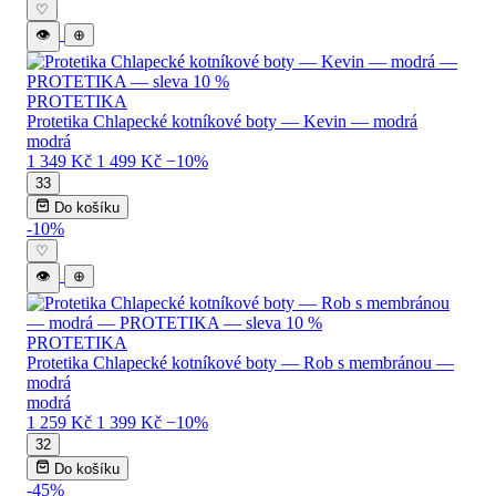
♡
👁
⊕
PROTETIKA
Protetika Chlapecké kotníkové boty — Kevin — modrá
modrá
1 349 Kč
1 499 Kč
−10%
33
Do košíku
-10%
♡
👁
⊕
PROTETIKA
Protetika Chlapecké kotníkové boty — Rob s membránou —
modrá
modrá
1 259 Kč
1 399 Kč
−10%
32
Do košíku
-45%