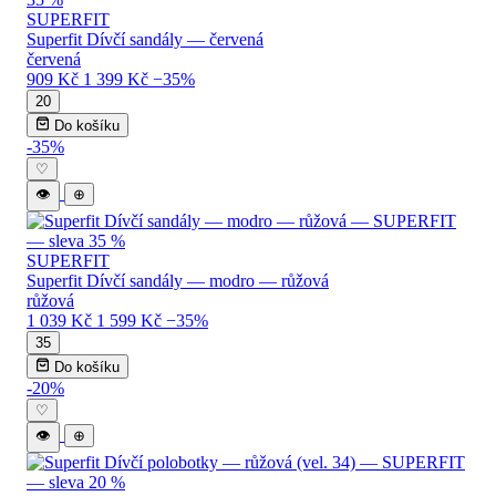
SUPERFIT
Superfit Dívčí sandály — červená
červená
909 Kč
1 399 Kč
−35%
20
Do košíku
-35%
♡
👁
⊕
SUPERFIT
Superfit Dívčí sandály — modro — růžová
růžová
1 039 Kč
1 599 Kč
−35%
35
Do košíku
-20%
♡
👁
⊕