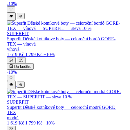
Levné SUPERFIT dětské boty — katalog 
-10%
♡
👁
⊕
SUPERFIT
Superfit Dětské kotníkové boty — celoroční bordó GORE-
TEX — vínová
vínová
1 619 Kč
1 799 Kč
−10%
24
25
Do košíku
-10%
♡
👁
⊕
SUPERFIT
Superfit Dětské kotníkové boty — celoroční modrá GORE-
TEX
modrá
1 619 Kč
1 799 Kč
−10%
28