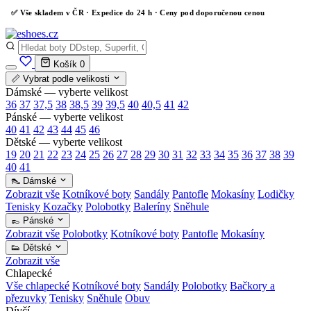
✅
Vše skladem v ČR
· Expedice do 24 h · Ceny pod doporučenou cenou
Košík
0
📏 Vybrat podle velikosti
Dámské — vyberte velikost
36
37
37,5
38
38,5
39
39,5
40
40,5
41
42
Pánské — vyberte velikost
40
41
42
43
44
45
46
Dětské — vyberte velikost
19
20
21
22
23
24
25
26
27
28
29
30
31
32
33
34
35
36
37
38
39
40
41
👠 Dámské
Zobrazit vše
Kotníkové boty
Sandály
Pantofle
Mokasíny
Lodičky
Tenisky
Kozačky
Polobotky
Baleríny
Sněhule
👞 Pánské
Zobrazit vše
Polobotky
Kotníkové boty
Pantofle
Mokasíny
👟 Dětské
Zobrazit vše
Chlapecké
Vše chlapecké
Kotníkové boty
Sandály
Polobotky
Bačkory a
přezuvky
Tenisky
Sněhule
Obuv
Dívčí