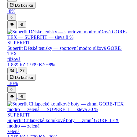
Do košíku
-8%
♡
👁
⊕
SUPERFIT
Superfit Dětské tenisky — sportovní modro růžová GORE-
TEX
růžová
1 839 Kč
1 999 Kč
−8%
34
37
Do košíku
-30%
♡
👁
⊕
SUPERFIT
Superfit Chlapecké kotníkové boty — zimní GORE-TEX
modro — zelená
zelená
1 259 Kč
1 799 Kč
−30%