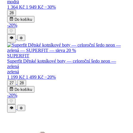
modrá
1 364 Kč
1 949 Kč
−30%
28
Do košíku
-20%
♡
👁
⊕
SUPERFIT
Superfit Dětské kotníkové boty — celoroční šedo neon —
zelená
zelená
1 199 Kč
1 499 Kč
−20%
27
28
Do košíku
-20%
♡
👁
⊕