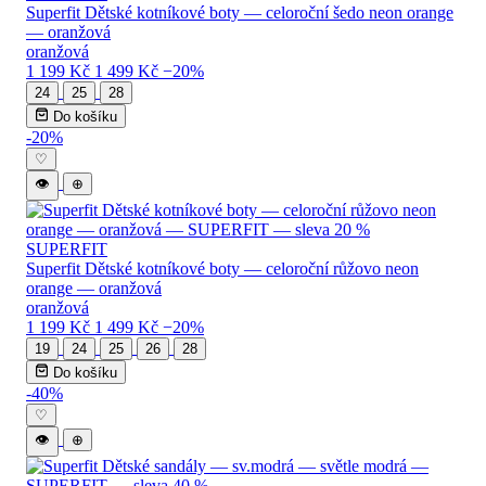
Superfit Dětské kotníkové boty — celoroční šedo neon orange
— oranžová
oranžová
1 199 Kč
1 499 Kč
−20%
24
25
28
Do košíku
-20%
♡
👁
⊕
SUPERFIT
Superfit Dětské kotníkové boty — celoroční růžovo neon
orange — oranžová
oranžová
1 199 Kč
1 499 Kč
−20%
19
24
25
26
28
Do košíku
-40%
♡
👁
⊕