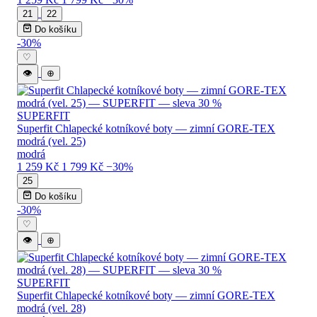
21
22
Do košíku
-30%
♡
👁
⊕
SUPERFIT
Superfit Chlapecké kotníkové boty — zimní GORE-TEX
modrá (vel. 25)
modrá
1 259 Kč
1 799 Kč
−30%
25
Do košíku
-30%
♡
👁
⊕
SUPERFIT
Superfit Chlapecké kotníkové boty — zimní GORE-TEX
modrá (vel. 28)