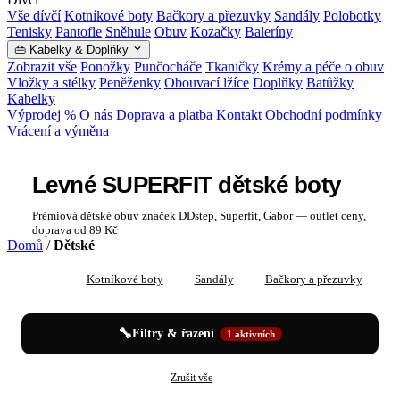
Vše dívčí
Kotníkové boty
Bačkory a přezuvky
Sandály
Polobotky
Tenisky
Pantofle
Sněhule
Obuv
Kozačky
Baleríny
👜 Kabelky & Doplňky
Zobrazit vše
Ponožky
Punčocháče
Tkaničky
Krémy a péče o obuv
Vložky a stélky
Peněženky
Obouvací lžíce
Doplňky
Batůžky
Kabelky
Výprodej %
O nás
Doprava a platba
Kontakt
Obchodní podmínky
Vrácení a výměna
Levné SUPERFIT dětské boty
Prémiová dětské obuv značek DDstep, Superfit, Gabor — outlet ceny,
doprava od 89 Kč
Domů
/
Dětské
Vše
Kotníkové boty
Sandály
Bačkory a přezuvky
P
🔧
Filtry & řazení
1 aktivních
✕
✕
Dětské
SUPERFIT
Zrušit vše