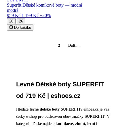
Superfit Dětské kotníkové boty — modrá
modrá
959 Kč
1 199 Kč
−20%
20
26
Do košíku
1
2
Další →
Levné Dětské boty SUPERFIT
od 719 Kč | eshoes.cz
Hledáte
levné dětské boty SUPERFIT
? eshoes.cz je váš
český e-shop pro outletovou obuv značky
SUPERFIT
. V
kategorii dětské najdete
kotníkové, zimní, letní i