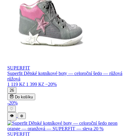
SUPERFIT
Superfit Dětské kotníkové boty — celoroční šedo — růžová
růžová
1 119 Kč
1 399 Kč
−20%
26
Do košíku
-20%
♡
👁
⊕
SUPERFIT