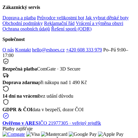
Zákaznický servis
Doprava a platba
Průvodce velikostmi bot
Jak vybrat dětské boty
Obchodní podmínky
Reklamační řád
Vrácení a výměna obuvi
Ochrana osobních údajů
Řešení sporů (ODR)
Společnost
O nás
Kontakt
hello@eshoes.cz
+420 608 333 979
Po–Pá 9:00–
17:00
Bezpečná platba
ComGate · 3D Secure
Doprava zdarma
při nákupu nad 1 490 Kč
14 dní na vrácení
bez udání důvodu
GDPR & ČOI
data v bezpečí, dozor ČOI
Ověřeno v ARES
IČO 21977305 · veřejný rejstřík
Platby zajišťuje