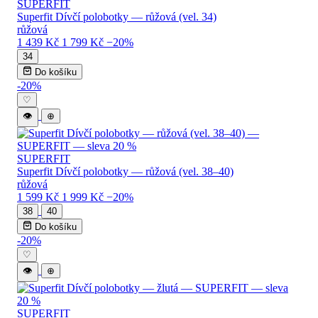
SUPERFIT
Superfit Dívčí polobotky — růžová (vel. 34)
růžová
1 439 Kč
1 799 Kč
−20%
34
Do košíku
-20%
♡
👁
⊕
SUPERFIT
Superfit Dívčí polobotky — růžová (vel. 38–40)
růžová
1 599 Kč
1 999 Kč
−20%
38
40
Do košíku
-20%
♡
👁
⊕
SUPERFIT