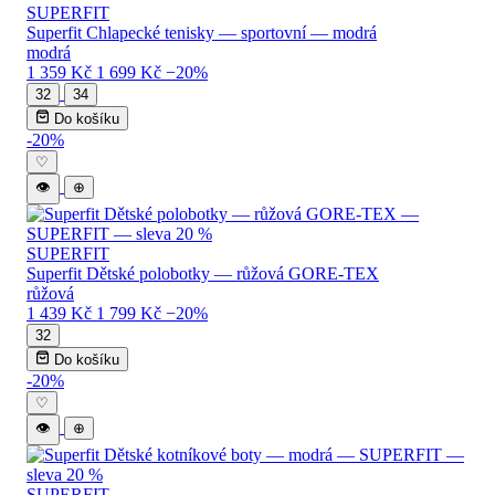
SUPERFIT
Superfit Chlapecké tenisky — sportovní — modrá
modrá
1 359 Kč
1 699 Kč
−20%
32
34
Do košíku
-20%
♡
👁
⊕
SUPERFIT
Superfit Dětské polobotky — růžová GORE-TEX
růžová
1 439 Kč
1 799 Kč
−20%
32
Do košíku
-20%
♡
👁
⊕
SUPERFIT