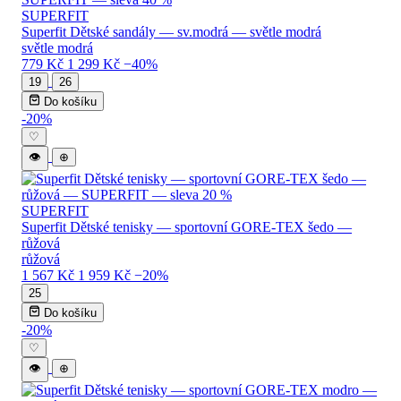
SUPERFIT
Superfit Dětské sandály — sv.modrá — světle modrá
světle modrá
779 Kč
1 299 Kč
−40%
19
26
Do košíku
-20%
♡
👁
⊕
SUPERFIT
Superfit Dětské tenisky — sportovní GORE-TEX šedo —
růžová
růžová
1 567 Kč
1 959 Kč
−20%
25
Do košíku
-20%
♡
👁
⊕