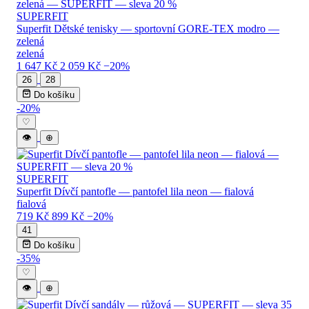
SUPERFIT
Superfit Dětské tenisky — sportovní GORE-TEX modro —
zelená
zelená
1 647 Kč
2 059 Kč
−20%
26
28
Do košíku
-20%
♡
👁
⊕
SUPERFIT
Superfit Dívčí pantofle — pantofel lila neon — fialová
fialová
719 Kč
899 Kč
−20%
41
Do košíku
-35%
♡
👁
⊕