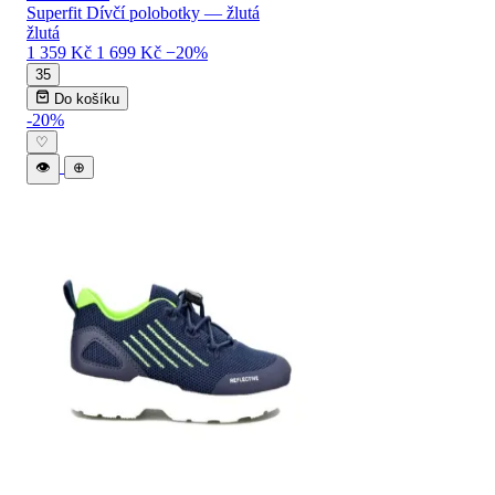
Superfit Dívčí polobotky — žlutá
žlutá
1 359 Kč
1 699 Kč
−20%
35
Do košíku
-20%
♡
👁
⊕