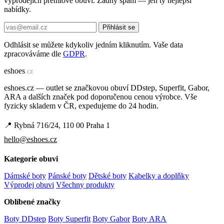
výprodejích prémiové obuvi. Žádný spam — jen ty nejlepší
nabídky.
Přihlásit se
Odhlásit se můžete kdykoliv jedním kliknutím. Vaše data
zpracováváme dle
GDPR
.
e
shoes
.cz
eshoes.cz — outlet se značkovou obuví DDstep, Superfit, Gabor,
ARA a dalších značek pod doporučenou cenou výrobce. Vše
fyzicky skladem v ČR, expedujeme do 24 hodin.
📍 Rybná 716/24, 110 00 Praha 1
hello@eshoes.cz
Kategorie obuvi
Dámské boty
Pánské boty
Dětské boty
Kabelky a doplňky
Výprodej obuvi
Všechny produkty
Oblíbené značky
Boty DDstep
Boty Superfit
Boty Gabor
Boty ARA