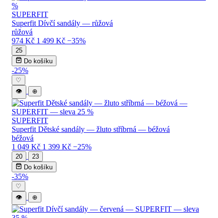
SUPERFIT
Superfit Dívčí sandály — růžová
růžová
974 Kč
1 499 Kč
−35%
25
Do košíku
-25%
♡
👁
⊕
SUPERFIT
Superfit Dětské sandály — žluto stříbrná — béžová
béžová
1 049 Kč
1 399 Kč
−25%
20
23
Do košíku
-35%
♡
👁
⊕