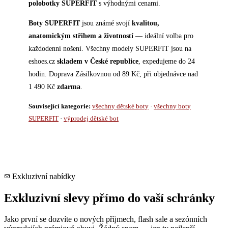
polobotky SUPERFIT
s výhodnými cenami.
Boty SUPERFIT
jsou známé svojí
kvalitou,
anatomickým střihem a životností
— ideální volba pro
každodenní nošení. Všechny modely SUPERFIT jsou na
eshoes.cz
skladem v České republice
, expedujeme do 24
hodin. Doprava Zásilkovnou od 89 Kč, při objednávce nad
1 490 Kč
zdarma
.
Související kategorie:
všechny dětské boty
·
všechny boty
SUPERFIT
·
výprodej dětské bot
Exkluzivní nabídky
Exkluzivní slevy přímo do vaší schránky
Jako první se dozvíte o nových příjmech, flash sale a sezónních