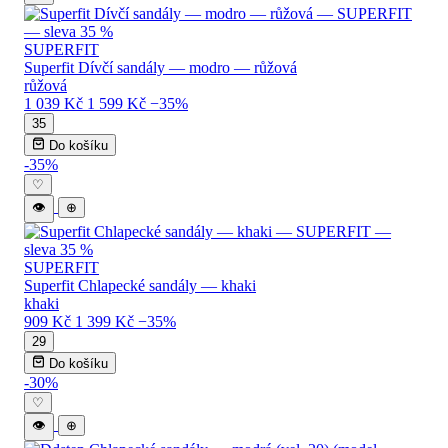
SUPERFIT
Superfit Dívčí sandály — modro — růžová
růžová
1 039 Kč
1 599 Kč
−35%
35
Do košíku
-35%
♡
👁
⊕
SUPERFIT
Superfit Chlapecké sandály — khaki
khaki
909 Kč
1 399 Kč
−35%
29
Do košíku
-30%
♡
👁
⊕