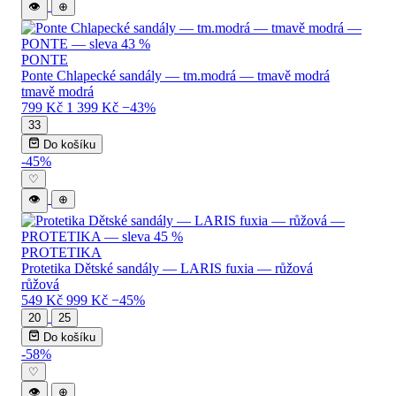
👁
⊕
PONTE
Ponte Chlapecké sandály — tm.modrá — tmavě modrá
tmavě modrá
799 Kč
1 399 Kč
−43%
33
Do košíku
-45%
♡
👁
⊕
PROTETIKA
Protetika Dětské sandály — LARIS fuxia — růžová
růžová
549 Kč
999 Kč
−45%
20
25
Do košíku
-58%
♡
👁
⊕