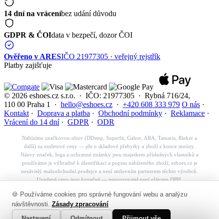
14 dní na vrácení
bez udání důvodu
GDPR & ČOI
data v bezpečí, dozor ČOI
Ověřeno v ARES
IČO 21977305 · veřejný rejstřík
Platby zajišťuje
© 2026 eshoes.cz s.r.o. · IČO: 21977305 · Rybná 716/24,
110 00 Praha 1 ·
hello@eshoes.cz
·
+420 608 333 979
O nás
·
Kontakt
·
Doprava a platba
·
Obchodní podmínky
·
Reklamace
·
Vrácení do 14 dní
·
GDPR
·
ODR
Nabízíme značkovou obuv (DDstep, Superfit, Gabor, ARA, Tamaris, Rieker a
další) za outletové ceny — jde o skladové přebytky a zboží z konce sezóny.
Názvy značek, loga a ochranné známky jsou majetkem příslušných vlastníků a
používáme je výhradně k identifikaci a popisu nabízeného zboží; eshoes.cz je
nezávislý maloobchodní prodejce a není smluvním partnerem těchto výrobců.
Uvedené ceny jsou konečné — provozovatel není plátcem DPH.
Košík
🍪 Používáme cookies pro správné fungování webu a analýzu
✕
návštěvnosti.
Zásady zpracování
👟
Nastavení
Odmítnout
Přijmout vše