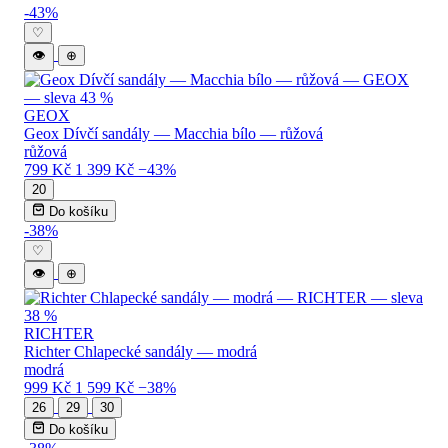
Levné dětské sandály — katalog produktů
-43%
♡
👁
⊕
GEOX
Geox Dívčí sandály — Macchia bílo — růžová
růžová
799 Kč
1 399 Kč
−43%
20
Do košíku
-38%
♡
👁
⊕
RICHTER
Richter Chlapecké sandály — modrá
modrá
999 Kč
1 599 Kč
−38%
26
29
30
Do košíku