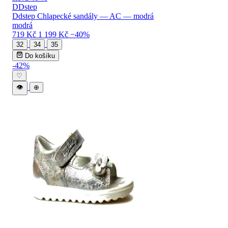
DDstep
Ddstep Chlapecké sandály — AC — modrá
modrá
719 Kč
1 199 Kč
−40%
32
34
35
Do košíku
-42%
♡
👁
⊕