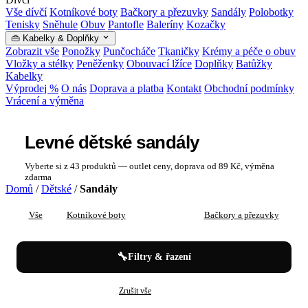
Vše dívčí
Kotníkové boty
Bačkory a přezuvky
Sandály
Polobotky
Tenisky
Sněhule
Obuv
Pantofle
Baleríny
Kozačky
👜 Kabelky & Doplňky
Zobrazit vše
Ponožky
Punčocháče
Tkaničky
Krémy a péče o obuv
Vložky a stélky
Peněženky
Obouvací lžíce
Doplňky
Batůžky
Kabelky
Výprodej %
O nás
Doprava a platba
Kontakt
Obchodní podmínky
Vrácení a výměna
Levné dětské sandály
Vyberte si z 43 produktů — outlet ceny, doprava od 89 Kč, výměna
zdarma
Domů
/
Dětské
/
Sandály
Vše
Kotníkové boty
Sandály
Bačkory a přezuvky
P
🔧
Filtry & řazení
✕
✕
Dětské
Sandály
Zrušit vše