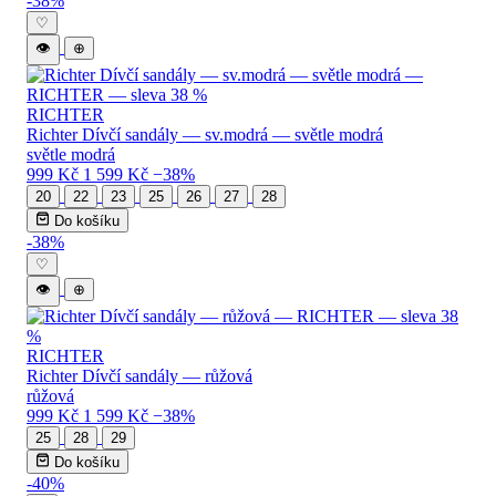
-38%
♡
👁
⊕
RICHTER
Richter Dívčí sandály — sv.modrá — světle modrá
světle modrá
999 Kč
1 599 Kč
−38%
20
22
23
25
26
27
28
Do košíku
-38%
♡
👁
⊕
RICHTER
Richter Dívčí sandály — růžová
růžová
999 Kč
1 599 Kč
−38%
25
28
29
Do košíku
-40%