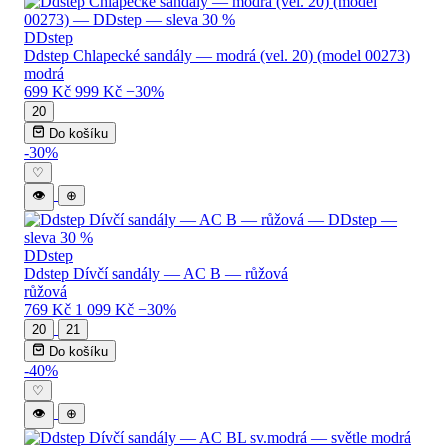
DDstep
Ddstep Chlapecké sandály — modrá (vel. 20) (model 00273)
modrá
699 Kč
999 Kč
−30%
20
Do košíku
-30%
♡
👁
⊕
DDstep
Ddstep Dívčí sandály — AC B — růžová
růžová
769 Kč
1 099 Kč
−30%
20
21
Do košíku
-40%
♡
👁
⊕