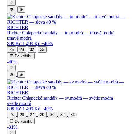
♡
👁
⊕
RICHTER
Richter Chlapecké sandály — tm.modrá — tmavě modrá
tmavě modrá
899 Kč
1 499 Kč
−40%
25
28
32
33
Do košíku
-40%
♡
👁
⊕
RICHTER
Richter Chlapecké sandály — sv.modrá — světle modrá
světle modrá
899 Kč
1 499 Kč
−40%
25
26
27
29
30
32
33
Do košíku
-31%
♡