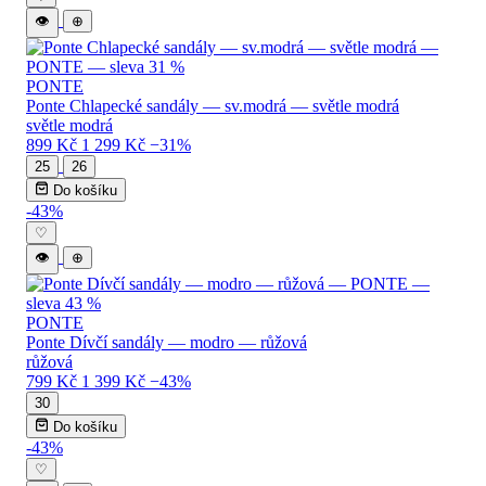
👁
⊕
PONTE
Ponte Chlapecké sandály — sv.modrá — světle modrá
světle modrá
899 Kč
1 299 Kč
−31%
25
26
Do košíku
-43%
♡
👁
⊕
PONTE
Ponte Dívčí sandály — modro — růžová
růžová
799 Kč
1 399 Kč
−43%
30
Do košíku
-43%
♡