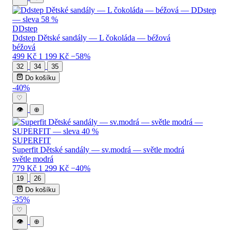
DDstep
Ddstep Dětské sandály — L čokoláda — béžová
béžová
499 Kč
1 199 Kč
−58%
32
34
35
Do košíku
-40%
♡
👁
⊕
SUPERFIT
Superfit Dětské sandály — sv.modrá — světle modrá
světle modrá
779 Kč
1 299 Kč
−40%
19
26
Do košíku
-35%
♡
👁
⊕