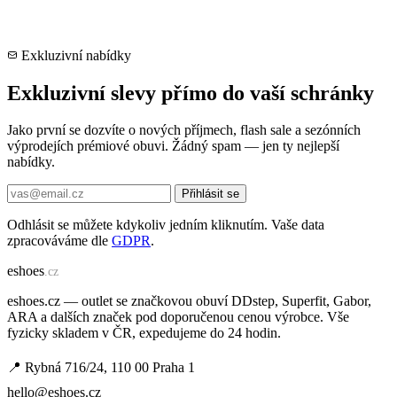
Exkluzivní nabídky
Exkluzivní slevy přímo do vaší schránky
Jako první se dozvíte o nových příjmech, flash sale a sezónních
výprodejích prémiové obuvi. Žádný spam — jen ty nejlepší
nabídky.
Přihlásit se
Odhlásit se můžete kdykoliv jedním kliknutím. Vaše data
zpracováváme dle
GDPR
.
e
shoes
.cz
eshoes.cz — outlet se značkovou obuví DDstep, Superfit, Gabor,
ARA a dalších značek pod doporučenou cenou výrobce. Vše
fyzicky skladem v ČR, expedujeme do 24 hodin.
📍 Rybná 716/24, 110 00 Praha 1
hello@eshoes.cz