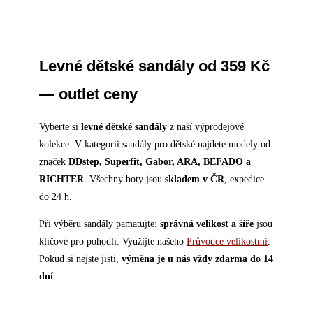
Levné dětské sandály od 359 Kč
— outlet ceny
Vyberte si
levné dětské sandály
z naší výprodejové
kolekce. V kategorii sandály pro dětské najdete modely od
značek
DDstep, Superfit, Gabor, ARA, BEFADO a
RICHTER
. Všechny boty jsou
skladem v ČR
, expedice
do 24 h.
Při výběru sandály pamatujte:
správná velikost a šíře
jsou
klíčové pro pohodlí. Využijte našeho
Průvodce velikostmi
.
Pokud si nejste jisti,
výměna je u nás vždy zdarma do 14
dní
.