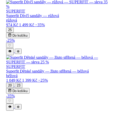
SUPERFIT
Superfit Dívčí sandály — růžová
růžová
974 Kč
1 499 Kč
−35%
25
Do košíku
-25%
♡
👁
⊕
SUPERFIT
Superfit Dětské sandály — žluto stříbrná — béžová
béžová
1 049 Kč
1 399 Kč
−25%
20
23
Do košíku
-35%
♡
👁
⊕