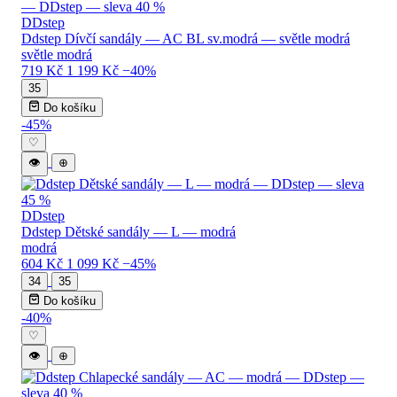
DDstep
Ddstep Dívčí sandály — AC BL sv.modrá — světle modrá
světle modrá
719 Kč
1 199 Kč
−40%
35
Do košíku
-45%
♡
👁
⊕
DDstep
Ddstep Dětské sandály — L — modrá
modrá
604 Kč
1 099 Kč
−45%
34
35
Do košíku
-40%
♡
👁
⊕