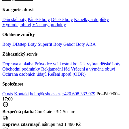
Kategorie obuvi
Dámské boty
Pánské boty
Dětské boty
Kabelky a doplňky
Výprodej obuvi
Všechny produkty
Oblíbené značky
Boty DDstep
Boty Superfit
Boty Gabor
Boty ARA
Zákaznický servis
Doprava a platba
Průvodce velikostmi bot
Jak vybrat dětské boty
Obchodní podmínky
Reklamační řád
Vrácení a výměna obuvi
Ochrana osobních údajů
Řešení sporů (ODR)
Společnost
O nás
Kontakt
hello@eshoes.cz
+420 608 333 979
Po–Pá 9:00–
17:00
Bezpečná platba
ComGate · 3D Secure
Doprava zdarma
při nákupu nad 1 490 Kč