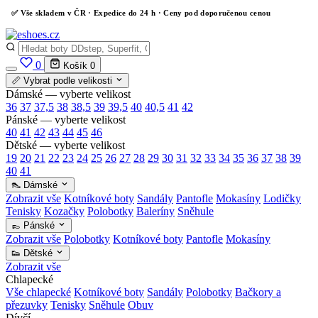
✅
Vše skladem v ČR
· Expedice do 24 h · Ceny pod doporučenou cenou
0
Košík
0
📏 Vybrat podle velikosti
Dámské — vyberte velikost
36
37
37,5
38
38,5
39
39,5
40
40,5
41
42
Pánské — vyberte velikost
40
41
42
43
44
45
46
Dětské — vyberte velikost
19
20
21
22
23
24
25
26
27
28
29
30
31
32
33
34
35
36
37
38
39
40
41
👠 Dámské
Zobrazit vše
Kotníkové boty
Sandály
Pantofle
Mokasíny
Lodičky
Tenisky
Kozačky
Polobotky
Baleríny
Sněhule
👞 Pánské
Zobrazit vše
Polobotky
Kotníkové boty
Pantofle
Mokasíny
👟 Dětské
Zobrazit vše
Chlapecké
Vše chlapecké
Kotníkové boty
Sandály
Polobotky
Bačkory a
přezuvky
Tenisky
Sněhule
Obuv
Dívčí