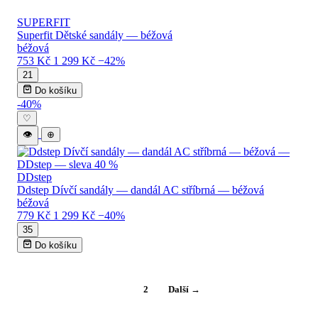
SUPERFIT
Superfit Dětské sandály — béžová
béžová
753 Kč
1 299 Kč
−42%
21
Do košíku
-40%
♡
👁
⊕
DDstep
Ddstep Dívčí sandály — dandál AC stříbrná — béžová
béžová
779 Kč
1 299 Kč
−40%
35
Do košíku
1
2
Další →