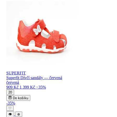
SUPERFIT
Superfit Dívčí sandály — červená
červená
909 Kč
1 399 Kč
−35%
20
Do košíku
-35%
♡
👁
⊕