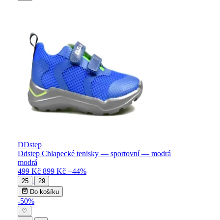
DDstep
Ddstep Chlapecké tenisky — sportovní — modrá
modrá
499 Kč
899 Kč
−44%
25
29
Do košíku
-50%
♡