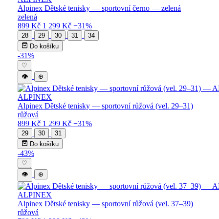
Alpinex Dětské tenisky — sportovní černo — zelená
zelená
899 Kč
1 299 Kč
−31%
28
29
30
31
34
Do košíku
-31%
♡
👁
⊕
ALPINEX
Alpinex Dětské tenisky — sportovní růžová (vel. 29–31)
růžová
899 Kč
1 299 Kč
−31%
29
30
31
Do košíku
-43%
♡
👁
⊕
ALPINEX
Alpinex Dětské tenisky — sportovní růžová (vel. 37–39)
růžová