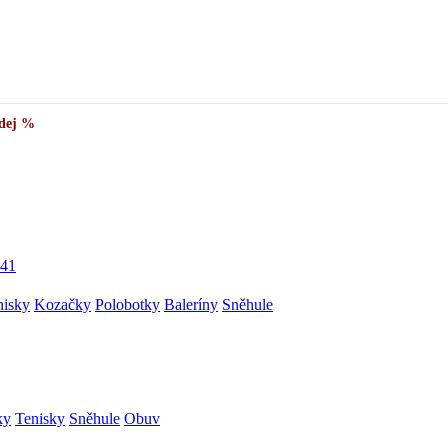
dej %
41
nisky
Kozačky
Polobotky
Baleríny
Sněhule
ky
Tenisky
Sněhule
Obuv