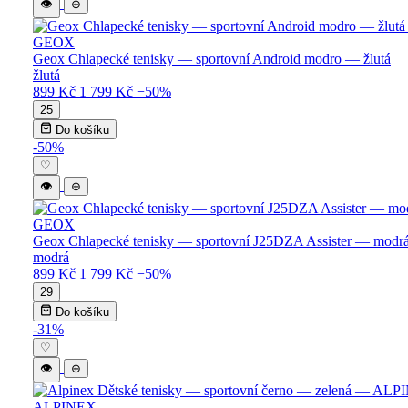
👁
⊕
GEOX
Geox Chlapecké tenisky — sportovní Android modro — žlutá
žlutá
899 Kč
1 799 Kč
−50%
25
Do košíku
-50%
♡
👁
⊕
GEOX
Geox Chlapecké tenisky — sportovní J25DZA Assister — modr
modrá
899 Kč
1 799 Kč
−50%
29
Do košíku
-31%
♡
👁
⊕
ALPINEX