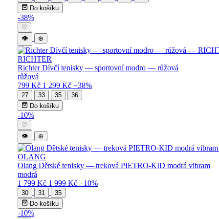
Do košíku
-38%
♡
👁
⊕
RICHTER
Richter Dívčí tenisky — sportovní modro — růžová
růžová
799 Kč
1 299 Kč
−38%
27
33
35
36
Do košíku
-10%
♡
👁
⊕
OLANG
Olang Dětské tenisky — treková PIETRO-KID modrá vibram
modrá
1 799 Kč
1 999 Kč
−10%
30
31
35
Do košíku
-10%