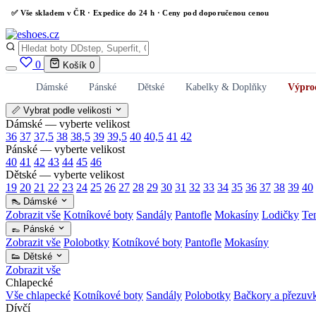
✅
Vše skladem v ČR
· Expedice do 24 h · Ceny pod doporučenou cenou
0
Košík
0
Dámské
Pánské
Dětské
Kabelky & Doplňky
Výpro
📏 Vybrat podle velikosti
Dámské — vyberte velikost
36
37
37,5
38
38,5
39
39,5
40
40,5
41
42
Pánské — vyberte velikost
40
41
42
43
44
45
46
Dětské — vyberte velikost
19
20
21
22
23
24
25
26
27
28
29
30
31
32
33
34
35
36
37
38
39
40
👠 Dámské
Zobrazit vše
Kotníkové boty
Sandály
Pantofle
Mokasíny
Lodičky
Te
👞 Pánské
Zobrazit vše
Polobotky
Kotníkové boty
Pantofle
Mokasíny
👟 Dětské
Zobrazit vše
Chlapecké
Vše chlapecké
Kotníkové boty
Sandály
Polobotky
Bačkory a přezuv
Dívčí