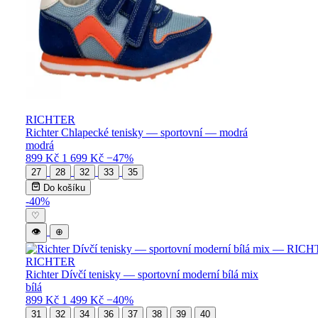
RICHTER
Richter Chlapecké tenisky — sportovní — modrá
modrá
899 Kč
1 699 Kč
−47%
27
28
32
33
35
Do košíku
-40%
♡
👁
⊕
RICHTER
Richter Dívčí tenisky — sportovní moderní bílá mix
bílá
899 Kč
1 499 Kč
−40%
31
32
34
36
37
38
39
40