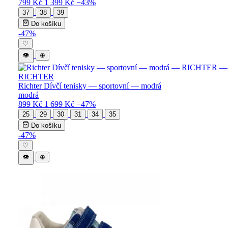
799 Kč
1 399 Kč
−43%
37
38
39
Do košíku
-47%
♡
👁
⊕
RICHTER
Richter Dívčí tenisky — sportovní — modrá
modrá
899 Kč
1 699 Kč
−47%
25
29
30
31
34
35
Do košíku
-47%
♡
👁
⊕