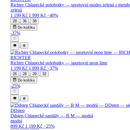
Richter Chlapecké polobotky — sportovní modro zelená s memb
zelená
1 199 Kč
1 999 Kč
−40%
28
36
38
Do košíku
-37%
♡
👁
⊕
RICHTER
Richter Chlapecké polobotky — sportovní neon lime
1 199 Kč
1 899 Kč
−37%
26
28
29
32
Do košíku
-25%
♡
👁
⊕
DDstep
Ddstep Chlapecké sandály — B M — modrá
modrá
899 Kč
1 199 Kč
−25%