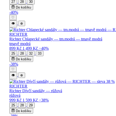
27
28
30
Do košíku
-40%
♡
👁
⊕
RICHTER
Richter Chlapecké sandály — tm.modrá — tmavě modrá
tmavě modrá
899 Kč
1 499 Kč
−40%
25
28
32
33
Do košíku
-38%
♡
👁
⊕
RICHTER
Richter Dívčí sandály — růžová
růžová
999 Kč
1 599 Kč
−38%
25
28
29
Do košíku
-38%