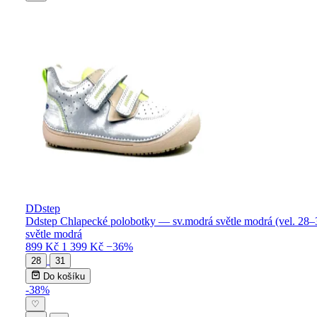
DDstep
Ddstep Chlapecké polobotky — sv.modrá světle modrá (vel. 28–
světle modrá
899 Kč
1 399 Kč
−36%
28
31
Do košíku
-38%
♡