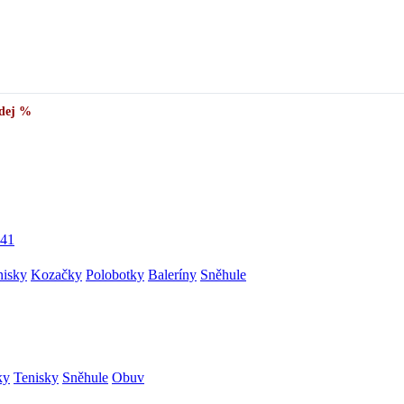
dej %
41
nisky
Kozačky
Polobotky
Baleríny
Sněhule
ky
Tenisky
Sněhule
Obuv