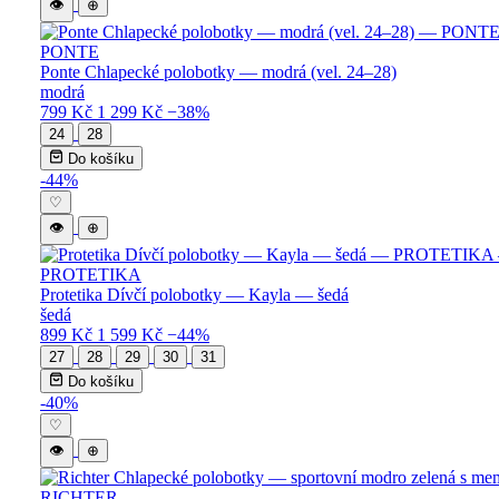
👁
⊕
PONTE
Ponte Chlapecké polobotky — modrá (vel. 24–28)
modrá
799 Kč
1 299 Kč
−38%
24
28
Do košíku
-44%
♡
👁
⊕
PROTETIKA
Protetika Dívčí polobotky — Kayla — šedá
šedá
899 Kč
1 599 Kč
−44%
27
28
29
30
31
Do košíku
-40%
♡
👁
⊕
RICHTER