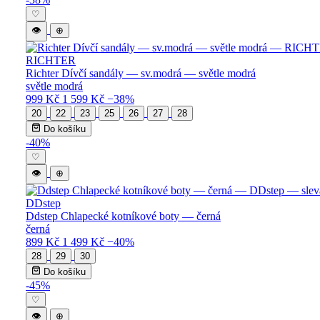
♡
👁
⊕
RICHTER
Richter Dívčí sandály — sv.modrá — světle modrá
světle modrá
999 Kč
1 599 Kč
−38%
20
22
23
25
26
27
28
Do košíku
-40%
♡
👁
⊕
DDstep
Ddstep Chlapecké kotníkové boty — černá
černá
899 Kč
1 499 Kč
−40%
28
29
30
Do košíku
-45%
♡
👁
⊕