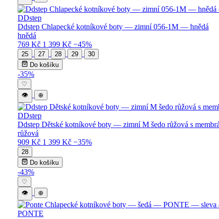
DDstep
Ddstep Chlapecké kotníkové boty — zimní 056-1M — hnědá
hnědá
769 Kč
1 399 Kč
−45%
25
27
28
29
30
Do košíku
-35%
♡
👁
⊕
DDstep
Ddstep Dětské kotníkové boty — zimní M šedo růžová s membr
růžová
909 Kč
1 399 Kč
−35%
28
Do košíku
-43%
♡
👁
⊕
PONTE