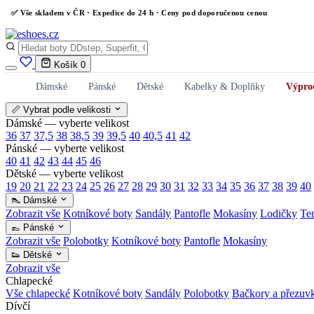
✅
Vše skladem v ČR
· Expedice do 24 h · Ceny pod doporučenou cenou
Košík
0
Dámské
Pánské
Dětské
Kabelky & Doplňky
Výpro
📏 Vybrat podle velikosti
Dámské — vyberte velikost
36
37
37,5
38
38,5
39
39,5
40
40,5
41
42
Pánské — vyberte velikost
40
41
42
43
44
45
46
Dětské — vyberte velikost
19
20
21
22
23
24
25
26
27
28
29
30
31
32
33
34
35
36
37
38
39
40
👠 Dámské
Zobrazit vše
Kotníkové boty
Sandály
Pantofle
Mokasíny
Lodičky
Te
👞 Pánské
Zobrazit vše
Polobotky
Kotníkové boty
Pantofle
Mokasíny
👟 Dětské
Zobrazit vše
Chlapecké
Vše chlapecké
Kotníkové boty
Sandály
Polobotky
Bačkory a přezuv
Dívčí