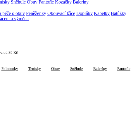
nisky
Sněhule
Obuv
Pantofle
Kozačky
Baleríny
 péče o obuv
Peněženky
Obouvací lžíce
Doplňky
Kabelky
Batůžky
ácení a výměna
va od 89 Kč
Polobotky
Tenisky
Obuv
Sněhule
Baleríny
Pantofle
27 položek)