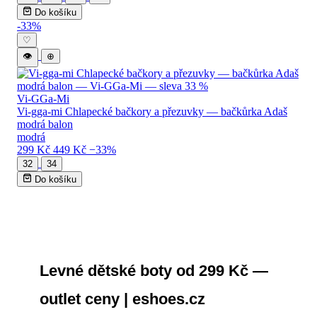
Do košíku
-33%
♡
👁
⊕
Vi-GGa-Mi
Vi-gga-mi Chlapecké bačkory a přezuvky — bačkůrka Adaš
modrá balon
modrá
299 Kč
449 Kč
−33%
32
34
Do košíku
Levné dětské boty od 299 Kč —
outlet ceny | eshoes.cz