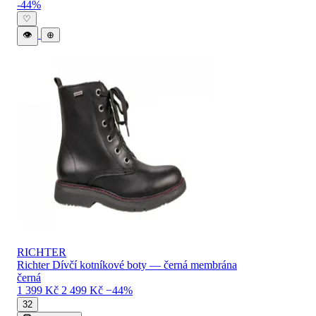
-44%
♡
👁
⊕
RICHTER
Richter Dívčí kotníkové boty — černá membrána
černá
1 399 Kč
2 499 Kč
−44%
32