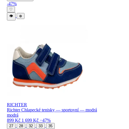
-47%
♡
👁
⊕
RICHTER
Richter Chlapecké tenisky — sportovní — modrá
modrá
899 Kč
1 699 Kč
−47%
27
28
32
33
35