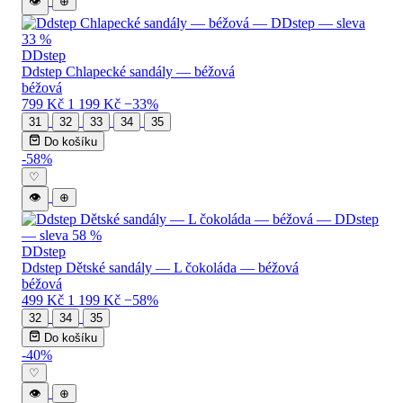
👁
⊕
DDstep
Ddstep Chlapecké sandály — béžová
béžová
799 Kč
1 199 Kč
−33%
31
32
33
34
35
Do košíku
-58%
♡
👁
⊕
DDstep
Ddstep Dětské sandály — L čokoláda — béžová
béžová
499 Kč
1 199 Kč
−58%
32
34
35
Do košíku
-40%
♡
👁
⊕