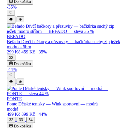
Do košíku
-35%
♡
👁
⊕
BEFADO
Befado Dívčí bačkory a přezuvky — bačkůrka suchý zip ježek
modro stříbrn
299 Kč
459 Kč
−35%
32
Do košíku
-44%
♡
👁
⊕
PONTE
Ponte Dětské tenisky — Wink sportovní — modrá
modrá
499 Kč
899 Kč
−44%
32
33
34
Do košíku