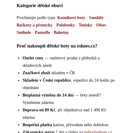
Kategorie dětské obuvi
Procházejte podle typu:
Kotníkové boty
·
Sandály
·
Bačkory a přezuvky
·
Polobotky
·
Tenisky
·
Obuv
·
Sněhule
·
Pantofle
·
Baleríny
Proč nakoupit dětské boty na eshoes.cz?
Outlet ceny
— outletový prodej z přebytků a
skladových zásob
Značkové zboží
skladem v ČR
Skladem v České republice
, expedice do 24 hodin po
objednání
Bezplatná výměna do 14 dní
— boty nesedí?
Vyměníme zdarma
Doprava od 89 Kč
, při objednávce nad 1 490 Kč
zdarma
Bezpečná platba
kartou, převodem nebo dobírkou
Zákaznický servis
7 dní v týdnu na
hello@eshoes.cz