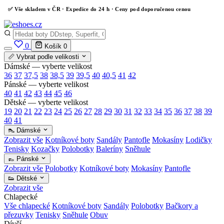
✅
Vše skladem v ČR
· Expedice do 24 h · Ceny pod doporučenou cenou
0
Košík
0
📏 Vybrat podle velikosti
Dámské — vyberte velikost
36
37
37,5
38
38,5
39
39,5
40
40,5
41
42
Pánské — vyberte velikost
40
41
42
43
44
45
46
Dětské — vyberte velikost
19
20
21
22
23
24
25
26
27
28
29
30
31
32
33
34
35
36
37
38
39
40
41
👠 Dámské
Zobrazit vše
Kotníkové boty
Sandály
Pantofle
Mokasíny
Lodičky
Tenisky
Kozačky
Polobotky
Baleríny
Sněhule
👞 Pánské
Zobrazit vše
Polobotky
Kotníkové boty
Mokasíny
Pantofle
👟 Dětské
Zobrazit vše
Chlapecké
Vše chlapecké
Kotníkové boty
Sandály
Polobotky
Bačkory a
přezuvky
Tenisky
Sněhule
Obuv
Dívčí