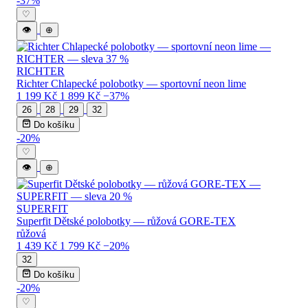
-37%
♡
👁
⊕
RICHTER
Richter Chlapecké polobotky — sportovní neon lime
1 199 Kč
1 899 Kč
−37%
26
28
29
32
Do košíku
-20%
♡
👁
⊕
SUPERFIT
Superfit Dětské polobotky — růžová GORE-TEX
růžová
1 439 Kč
1 799 Kč
−20%
32
Do košíku
-20%
♡