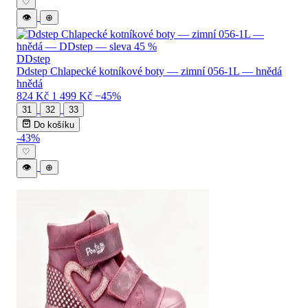
♡
👁
⊕
DDstep
Ddstep Chlapecké kotníkové boty — zimní 056-1L — hnědá
hnědá
824 Kč
1 499 Kč
−45%
31
32
33
Do košíku
-43%
♡
👁
⊕