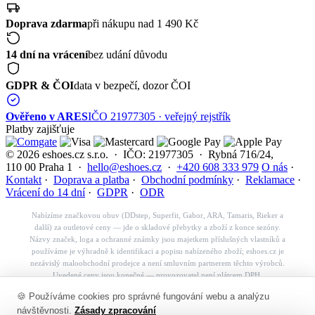
Doprava zdarma
při nákupu nad 1 490 Kč
14 dní na vrácení
bez udání důvodu
GDPR & ČOI
data v bezpečí, dozor ČOI
Ověřeno v ARES
IČO 21977305 · veřejný rejstřík
Platby zajišťuje
© 2026 eshoes.cz s.r.o. · IČO: 21977305 · Rybná 716/24,
110 00 Praha 1 ·
hello@eshoes.cz
·
+420 608 333 979
O nás
·
Kontakt
·
Doprava a platba
·
Obchodní podmínky
·
Reklamace
·
Vrácení do 14 dní
·
GDPR
·
ODR
Nabízíme značkovou obuv (DDstep, Superfit, Gabor, ARA, Tamaris, Rieker a
další) za outletové ceny — jde o skladové přebytky a zboží z konce sezóny.
Názvy značek, loga a ochranné známky jsou majetkem příslušných vlastníků a
používáme je výhradně k identifikaci a popisu nabízeného zboží; eshoes.cz je
nezávislý maloobchodní prodejce a není smluvním partnerem těchto výrobců.
Uvedené ceny jsou konečné — provozovatel není plátcem DPH.
Košík
🍪 Používáme cookies pro správné fungování webu a analýzu
✕
návštěvnosti.
Zásady zpracování
👟