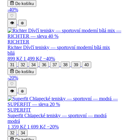
Do košíku
-40%
♡
👁
⊕
RICHTER
Richter Dívčí tenisky — sportovní moderní bílá mix
bílá
899 Kč
1 499 Kč
−40%
31
32
34
36
37
38
39
40
Do košíku
-20%
♡
👁
⊕
SUPERFIT
Superfit Chlapecké tenisky — sportovní — modrá
modrá
1 359 Kč
1 699 Kč
−20%
32
34
Do košíku