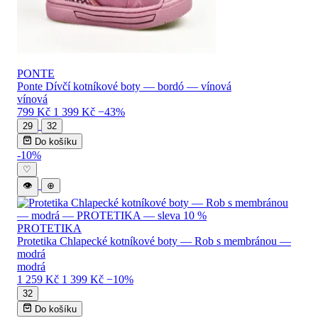
PONTE
Ponte Dívčí kotníkové boty — bordó — vínová
vínová
799 Kč
1 399 Kč
−43%
29
32
Do košíku
-10%
♡
👁
⊕
PROTETIKA
Protetika Chlapecké kotníkové boty — Rob s membránou —
modrá
modrá
1 259 Kč
1 399 Kč
−10%
32
Do košíku