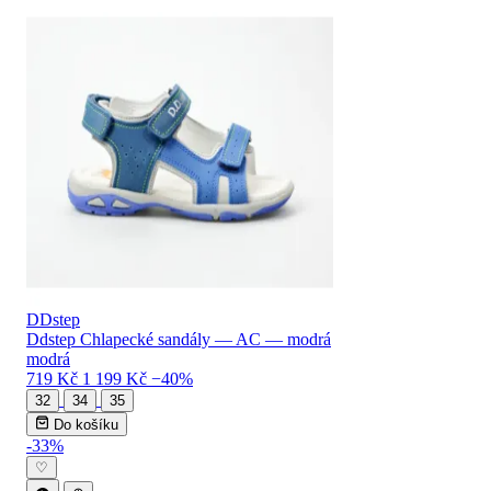
DDstep
Ddstep Chlapecké sandály — AC — modrá
modrá
719 Kč
1 199 Kč
−40%
32
34
35
Do košíku
-33%
♡