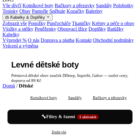
Vše dívčí
Kotníkové boty
Bačkory a přezuvky
Sandály
Polobotky
Tenisky
Obuv
Pantofle
Sněhule
Kozačky
Baleríny
👜 Kabelky & Doplňky
Zobrazit vše
Ponožky
Punčocháče
Tkaničky
Krémy a péče o obuv
Vložky a stélky
Peněženky
Obouvací lžíce
Doplňky
Batůžky
Kabelky
Výprodej %
O nás
Doprava a platba
Kontakt
Obchodní podmínky
Vrácení a výměna
Levné dětské boty
Prémiová dětské obuv značek DDstep, Superfit, Gabor — outlet ceny,
doprava od 89 Kč
Domů
/
Dětské
Vše
Kotníkové boty
Sandály
Bačkory a přezuvky
P
🔧
Filtry & řazení
1 aktivních
✕
✕
Dětské
Vel. 32
Zrušit vše