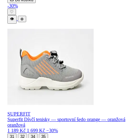
-30%
♡
👁
⊕
SUPERFIT
Superfit Dívčí tenisky — sportovní šedo orange — oranžová
oranžová
1 189 Kč
1 699 Kč
−30%
31
32
34
35