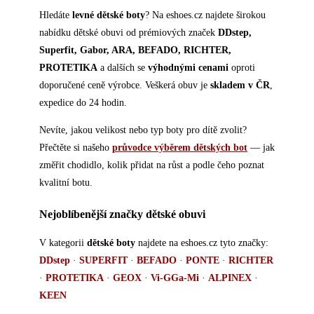
Hledáte
levné dětské boty
? Na eshoes.cz najdete širokou
nabídku dětské obuvi od prémiových značek
DDstep,
Superfit, Gabor, ARA, BEFADO, RICHTER,
PROTETIKA
a dalších se
výhodnými cenami
oproti
doporučené ceně výrobce. Veškerá obuv je
skladem v ČR
,
expedice do 24 hodin.
Nevíte, jakou velikost nebo typ boty pro dítě zvolit?
Přečtěte si našeho
průvodce výběrem dětských bot
— jak
změřit chodidlo, kolik přidat na růst a podle čeho poznat
kvalitní botu.
Nejoblíbenější značky dětské obuvi
V kategorii
dětské boty
najdete na eshoes.cz tyto značky:
DDstep
·
SUPERFIT
·
BEFADO
·
PONTE
·
RICHTER
·
PROTETIKA
·
GEOX
·
Vi-GGa-Mi
·
ALPINEX
·
KEEN