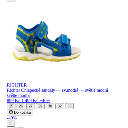
RICHTER
Richter Chlapecké sandály — sv.modrá — světle modrá
světle modrá
899 Kč
1 499 Kč
−40%
25
26
27
29
30
32
33
Do košíku
-40%
♡