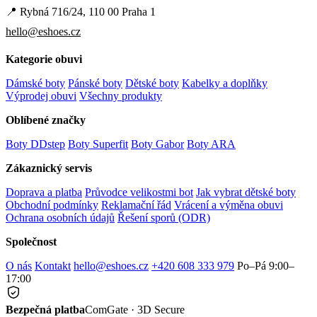
📍 Rybná 716/24, 110 00 Praha 1
hello@eshoes.cz
Kategorie obuvi
Dámské boty
Pánské boty
Dětské boty
Kabelky a doplňky
Výprodej obuvi
Všechny produkty
Oblíbené značky
Boty DDstep
Boty Superfit
Boty Gabor
Boty ARA
Zákaznický servis
Doprava a platba
Průvodce velikostmi bot
Jak vybrat dětské boty
Obchodní podmínky
Reklamační řád
Vrácení a výměna obuvi
Ochrana osobních údajů
Řešení sporů (ODR)
Společnost
O nás
Kontakt
hello@eshoes.cz
+420 608 333 979
Po–Pá 9:00–
17:00
Bezpečná platba
ComGate · 3D Secure