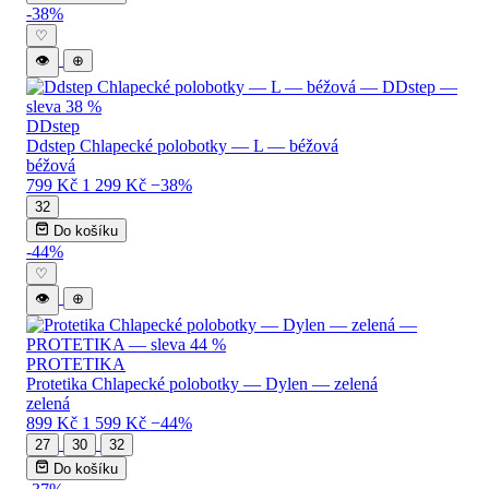
-38%
♡
👁
⊕
DDstep
Ddstep Chlapecké polobotky — L — béžová
béžová
799 Kč
1 299 Kč
−38%
32
Do košíku
-44%
♡
👁
⊕
PROTETIKA
Protetika Chlapecké polobotky — Dylen — zelená
zelená
899 Kč
1 599 Kč
−44%
27
30
32
Do košíku