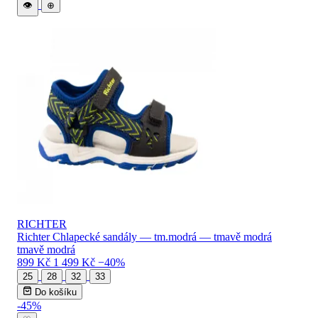
👁
⊕
RICHTER
Richter Chlapecké sandály — tm.modrá — tmavě modrá
tmavě modrá
899 Kč
1 499 Kč
−40%
25
28
32
33
Do košíku
-45%