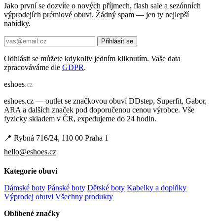
Jako první se dozvíte o nových příjmech, flash sale a sezónních
výprodejích prémiové obuvi. Žádný spam — jen ty nejlepší
nabídky.
Přihlásit se
Odhlásit se můžete kdykoliv jedním kliknutím. Vaše data
zpracováváme dle
GDPR
.
e
shoes
.cz
eshoes.cz — outlet se značkovou obuví DDstep, Superfit, Gabor,
ARA a dalších značek pod doporučenou cenou výrobce. Vše
fyzicky skladem v ČR, expedujeme do 24 hodin.
📍 Rybná 716/24, 110 00 Praha 1
hello@eshoes.cz
Kategorie obuvi
Dámské boty
Pánské boty
Dětské boty
Kabelky a doplňky
Výprodej obuvi
Všechny produkty
Oblíbené značky