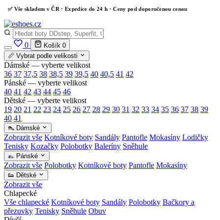
✅
Vše skladem v ČR
· Expedice do 24 h · Ceny pod doporučenou cenou
0
Košík
0
📏 Vybrat podle velikosti
Dámské — vyberte velikost
36
37
37,5
38
38,5
39
39,5
40
40,5
41
42
Pánské — vyberte velikost
40
41
42
43
44
45
46
Dětské — vyberte velikost
19
20
21
22
23
24
25
26
27
28
29
30
31
32
33
34
35
36
37
38
39
40
41
👠 Dámské
Zobrazit vše
Kotníkové boty
Sandály
Pantofle
Mokasíny
Lodičky
Tenisky
Kozačky
Polobotky
Baleríny
Sněhule
👞 Pánské
Zobrazit vše
Polobotky
Kotníkové boty
Pantofle
Mokasíny
👟 Dětské
Zobrazit vše
Chlapecké
Vše chlapecké
Kotníkové boty
Sandály
Polobotky
Bačkory a
přezuvky
Tenisky
Sněhule
Obuv
Dívčí