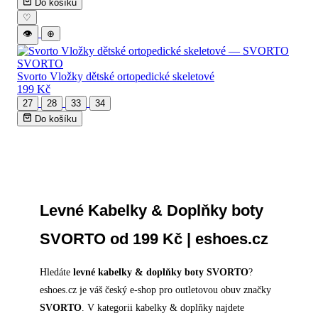
Do košíku
♡
👁
⊕
SVORTO
Svorto Vložky dětské ortopedické skeletové
199 Kč
27
28
33
34
Do košíku
Levné Kabelky & Doplňky boty
SVORTO od 199 Kč | eshoes.cz
Hledáte
levné kabelky & doplňky boty SVORTO
?
eshoes.cz je váš český e-shop pro outletovou obuv značky
SVORTO
. V kategorii kabelky & doplňky najdete