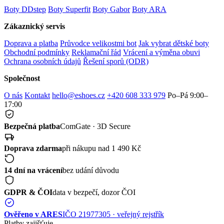
Boty DDstep
Boty Superfit
Boty Gabor
Boty ARA
Zákaznický servis
Doprava a platba
Průvodce velikostmi bot
Jak vybrat dětské boty
Obchodní podmínky
Reklamační řád
Vrácení a výměna obuvi
Ochrana osobních údajů
Řešení sporů (ODR)
Společnost
O nás
Kontakt
hello@eshoes.cz
+420 608 333 979
Po–Pá 9:00–
17:00
Bezpečná platba
ComGate · 3D Secure
Doprava zdarma
při nákupu nad 1 490 Kč
14 dní na vrácení
bez udání důvodu
GDPR & ČOI
data v bezpečí, dozor ČOI
Ověřeno v ARES
IČO 21977305 · veřejný rejstřík
Platby zajišťuje