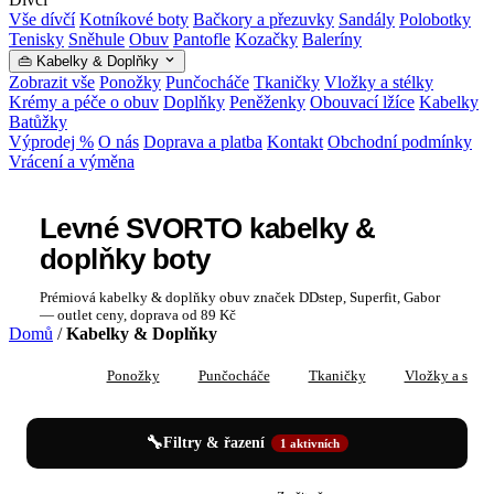
Vše dívčí
Kotníkové boty
Bačkory a přezuvky
Sandály
Polobotky
Tenisky
Sněhule
Obuv
Pantofle
Kozačky
Baleríny
👜 Kabelky & Doplňky
Zobrazit vše
Ponožky
Punčocháče
Tkaničky
Vložky a stélky
Krémy a péče o obuv
Doplňky
Peněženky
Obouvací lžíce
Kabelky
Batůžky
Výprodej %
O nás
Doprava a platba
Kontakt
Obchodní podmínky
Vrácení a výměna
Levné SVORTO kabelky &
doplňky boty
Prémiová kabelky & doplňky obuv značek DDstep, Superfit, Gabor
— outlet ceny, doprava od 89 Kč
Domů
/
Kabelky & Doplňky
Vše
Ponožky
Punčocháče
Tkaničky
Vložky a stélk
🔧
Filtry & řazení
1 aktivních