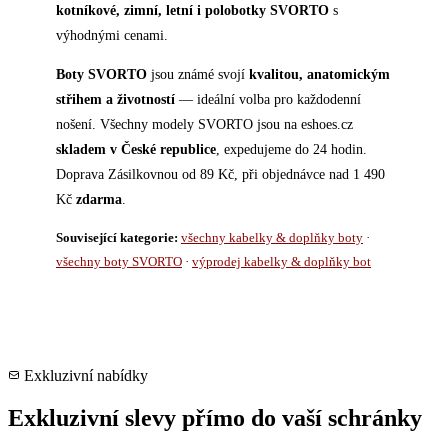
kotníkové, zimní, letní i polobotky SVORTO
s
výhodnými cenami.
Boty SVORTO
jsou známé svojí
kvalitou, anatomickým
střihem a životností
— ideální volba pro každodenní
nošení. Všechny modely SVORTO jsou na eshoes.cz
skladem v České republice
, expedujeme do 24 hodin.
Doprava Zásilkovnou od 89 Kč, při objednávce nad 1 490
Kč
zdarma
.
Související kategorie:
všechny kabelky & doplňky boty
·
všechny boty SVORTO
·
výprodej kabelky & doplňky bot
Exkluzivní nabídky
Exkluzivní slevy přímo do vaší schránky