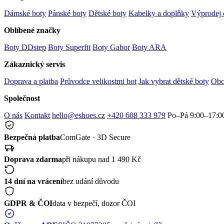
Dámské boty
Pánské boty
Dětské boty
Kabelky a doplňky
Výprodej 
Oblíbené značky
Boty DDstep
Boty Superfit
Boty Gabor
Boty ARA
Zákaznický servis
Doprava a platba
Průvodce velikostmi bot
Jak vybrat dětské boty
Obc
Společnost
O nás
Kontakt
hello@eshoes.cz
+420 608 333 979
Po–Pá 9:00–17:0
Bezpečná platba
ComGate · 3D Secure
Doprava zdarma
při nákupu nad 1 490 Kč
14 dní na vrácení
bez udání důvodu
GDPR & ČOI
data v bezpečí, dozor ČOI