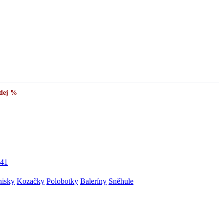
dej %
41
nisky
Kozačky
Polobotky
Baleríny
Sněhule