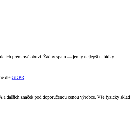
rodejích prémiové obuvi. Žádný spam — jen ty nejlepší nabídky.
me dle
GDPR
.
RA a dalších značek pod doporučenou cenou výrobce. Vše fyzicky skl