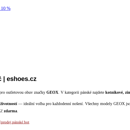
 | eshoes.cz
p pro outletovou obuv značky
GEOX
. V kategorii pánské najdete
kotníkové, zi
životností
— ideální volba pro každodenní nošení. Všechny modely GEOX jso
 Kč
zdarma
.
ýprodej pánské bot