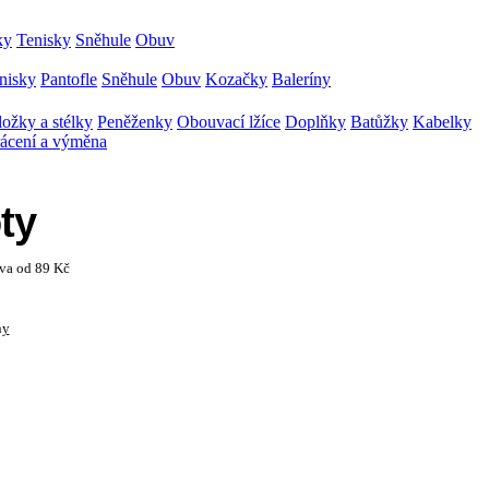
ky
Tenisky
Sněhule
Obuv
nisky
Pantofle
Sněhule
Obuv
Kozačky
Baleríny
ožky a stélky
Peněženky
Obouvací lžíce
Doplňky
Batůžky
Kabelky
ácení a výměna
ty
ava od 89 Kč
ny