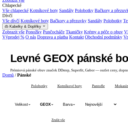
Zobrazit vše
Chlapecké
Vše chlapecké
Kotníkové boty
Sandály
Polobotky
Bačkory a přezuv
Dívčí
Vše dívčí
Kotníkové boty
Bačkory a přezuvky
Sandály
Polobotky
Te
👜 Kabelky & Doplňky
Zobrazit vše
Ponožky
Punčocháče
Tkaničky
Krémy a péče o obuv
Vl
Výprodej %
O nás
Doprava a platba
Kontakt
Obchodní podmínky
Vr
Levné GEOX pánské bo
Prémiová pánské obuv značek DDstep, Superfit, Gabor — outlet ceny, dopr
Domů
/
Pánské
Vše
Polobotky
Kotníkové boty
Pantofle
Mokasí
Velikost
GEOX
Barva
✕
✕
Pánské
GEOX
Zrušit vše