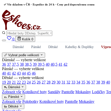
✅
Vše skladem v ČR
· Expedice do 24 h · Ceny pod doporučenou cenou
0
Košík
0
Dámské
Pánské
Dětské
Kabelky & Doplňky
Výpro
📏 Vybrat podle velikosti
Dámské — vyberte velikost
36
37
37,5
38
38,5
39
39,5
40
40,5
41
42
Pánské — vyberte velikost
40
41
42
43
44
45
46
Dětské — vyberte velikost
19
20
21
22
23
24
25
26
27
28
29
30
31
32
33
34
35
36
37
38
39
40
👠 Dámské
Zobrazit vše
Kotníkové boty
Sandály
Pantofle
Mokasíny
Lodičky
Te
👞 Pánské
Zobrazit vše
Polobotky
Kotníkové boty
Pantofle
Mokasíny
👟 Dětské