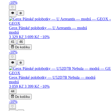
Levné GEOX pánské boty — katalog pro
-10%
♡
👁
⊕
GEOX
Geox Pánské polobotky — U Aereantis — modrá
modrá
3 329 Kč
3 699 Kč
−10%
41
46
Do košíku
-10%
♡
👁
⊕
GEOX
Geox Pánské polobotky — U52D7B Nebula — modrá
modrá
3 059 Kč
3 399 Kč
−10%
44
Do košíku
-10%
♡