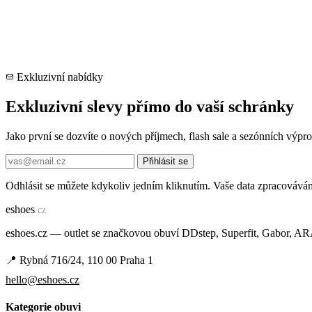
Exkluzivní nabídky
Exkluzivní slevy přímo do vaší schránky
Jako první se dozvíte o nových příjmech, flash sale a sezónních výp
Přihlásit se
Odhlásit se můžete kdykoliv jedním kliknutím. Vaše data zpracovává
e
shoes
.cz
eshoes.cz — outlet se značkovou obuví DDstep, Superfit, Gabor, A
📍 Rybná 716/24, 110 00 Praha 1
hello@eshoes.cz
Kategorie obuvi