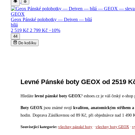
👁
⊕
GEOX
Geox Pánské polobotky — Deiven — bílá
bílá
2 519 Kč
2 799 Kč
−10%
44
Do košíku
Levné Pánské boty GEOX od 2519 Kč
Hledáte
levné pánské boty GEOX
? eshoes.cz je váš český e-sho
Boty GEOX
jsou známé svojí
kvalitou, anatomickým střihem a 
hodin. Doprava Zásilkovnou od 89 Kč, při objednávce nad 1 490
Související kategorie:
všechny pánské boty
·
všechny boty GEOX
·
v