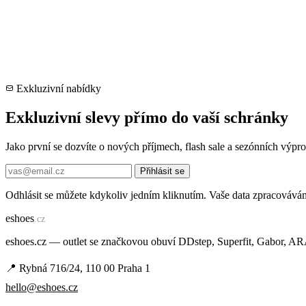
Exkluzivní nabídky
Exkluzivní slevy přímo do vaší schránky
Jako první se dozvíte o nových příjmech, flash sale a sezónních výp
Přihlásit se
Odhlásit se můžete kdykoliv jedním kliknutím. Vaše data zpracovává
e
shoes
.cz
eshoes.cz — outlet se značkovou obuví DDstep, Superfit, Gabor, A
📍 Rybná 716/24, 110 00 Praha 1
hello@eshoes.cz