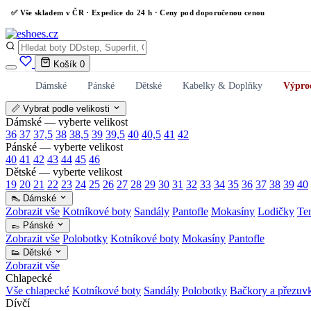
✅
Vše skladem v ČR
· Expedice do 24 h · Ceny pod doporučenou cenou
Košík
0
Dámské
Pánské
Dětské
Kabelky & Doplňky
Výpro
📏 Vybrat podle velikosti
Dámské — vyberte velikost
36
37
37,5
38
38,5
39
39,5
40
40,5
41
42
Pánské — vyberte velikost
40
41
42
43
44
45
46
Dětské — vyberte velikost
19
20
21
22
23
24
25
26
27
28
29
30
31
32
33
34
35
36
37
38
39
40
👠 Dámské
Zobrazit vše
Kotníkové boty
Sandály
Pantofle
Mokasíny
Lodičky
Te
👞 Pánské
Zobrazit vše
Polobotky
Kotníkové boty
Mokasíny
Pantofle
👟 Dětské
Zobrazit vše
Chlapecké
Vše chlapecké
Kotníkové boty
Sandály
Polobotky
Bačkory a přezuv
Dívčí