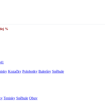
dej %
41
nisky
Kozačky
Polobotky
Baleríny
Sněhule
ky
Tenisky
Sněhule
Obuv