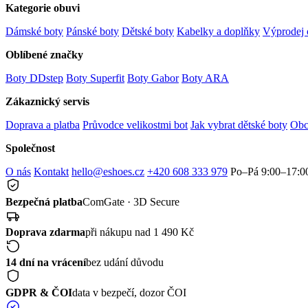
Kategorie obuvi
Dámské boty
Pánské boty
Dětské boty
Kabelky a doplňky
Výprodej 
Oblíbené značky
Boty DDstep
Boty Superfit
Boty Gabor
Boty ARA
Zákaznický servis
Doprava a platba
Průvodce velikostmi bot
Jak vybrat dětské boty
Obc
Společnost
O nás
Kontakt
hello@eshoes.cz
+420 608 333 979
Po–Pá 9:00–17:0
Bezpečná platba
ComGate · 3D Secure
Doprava zdarma
při nákupu nad 1 490 Kč
14 dní na vrácení
bez udání důvodu
GDPR & ČOI
data v bezpečí, dozor ČOI