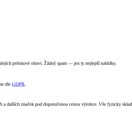
rodejích prémiové obuvi. Žádný spam — jen ty nejlepší nabídky.
me dle
GDPR
.
RA a dalších značek pod doporučenou cenou výrobce. Vše fyzicky skl