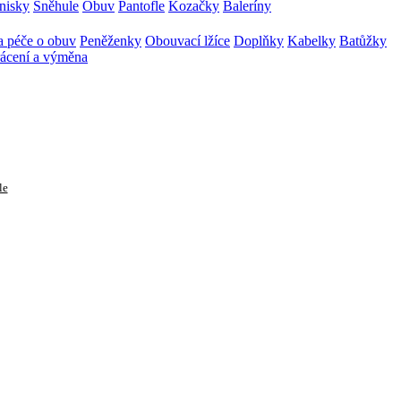
nisky
Sněhule
Obuv
Pantofle
Kozačky
Baleríny
 péče o obuv
Peněženky
Obouvací lžíce
Doplňky
Kabelky
Batůžky
ácení a výměna
le
ů (0 položek)