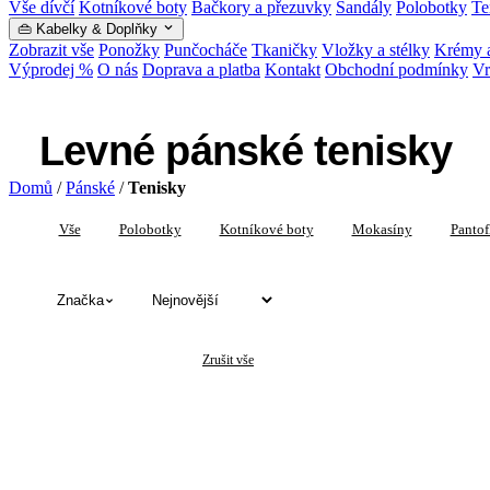
Vše dívčí
Kotníkové boty
Bačkory a přezuvky
Sandály
Polobotky
Te
👜 Kabelky & Doplňky
Zobrazit vše
Ponožky
Punčocháče
Tkaničky
Vložky a stélky
Krémy a
Výprodej %
O nás
Doprava a platba
Kontakt
Obchodní podmínky
Vr
Levné pánské tenisky
Domů
/
Pánské
/
Tenisky
Vše
Polobotky
Kotníkové boty
Mokasíny
Pantof
Značka
✕
✕
Pánské
Tenisky
Zrušit vše
Levné pánské tenisky — katalog produkt