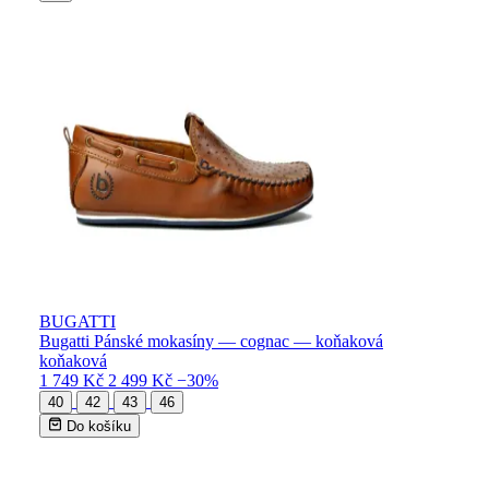
BUGATTI
Bugatti Pánské mokasíny — cognac — koňaková
koňaková
1 749 Kč
2 499 Kč
−30%
40
42
43
46
Do košíku