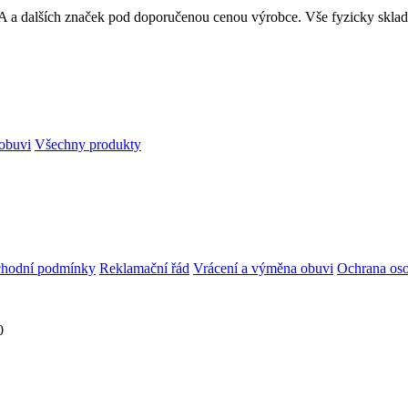
RA a dalších značek pod doporučenou cenou výrobce. Vše fyzicky skl
obuvi
Všechny produkty
hodní podmínky
Reklamační řád
Vrácení a výměna obuvi
Ochrana oso
0