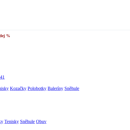
dej %
41
nisky
Kozačky
Polobotky
Baleríny
Sněhule
ky
Tenisky
Sněhule
Obuv