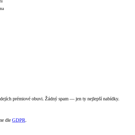
ní
ma
rodejích prémiové obuvi. Žádný spam — jen ty nejlepší nabídky.
me dle
GDPR
.