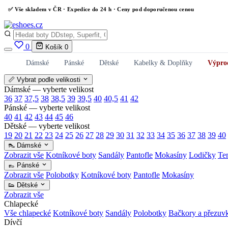
✅
Vše skladem v ČR
· Expedice do 24 h · Ceny pod doporučenou cenou
0
Košík
0
Dámské
Pánské
Dětské
Kabelky & Doplňky
Výpro
📏 Vybrat podle velikosti
Dámské — vyberte velikost
36
37
37,5
38
38,5
39
39,5
40
40,5
41
42
Pánské — vyberte velikost
40
41
42
43
44
45
46
Dětské — vyberte velikost
19
20
21
22
23
24
25
26
27
28
29
30
31
32
33
34
35
36
37
38
39
40
👠 Dámské
Zobrazit vše
Kotníkové boty
Sandály
Pantofle
Mokasíny
Lodičky
Te
👞 Pánské
Zobrazit vše
Polobotky
Kotníkové boty
Pantofle
Mokasíny
👟 Dětské
Zobrazit vše
Chlapecké
Vše chlapecké
Kotníkové boty
Sandály
Polobotky
Bačkory a přezuv
Dívčí