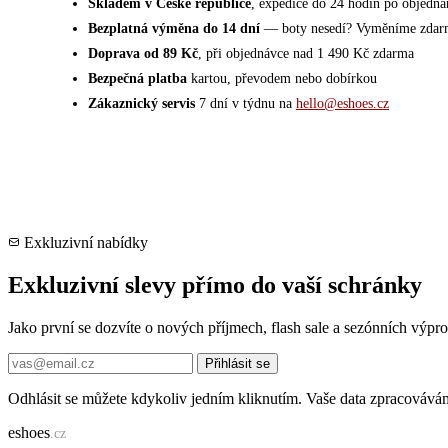
Skladem v České republice
, expedice do 24 hodin po objedná
Bezplatná výměna do 14 dní
— boty nesedí? Vyměníme zdar
Doprava od 89 Kč
, při objednávce nad 1 490 Kč zdarma
Bezpečná platba
kartou, převodem nebo dobírkou
Zákaznický servis
7 dní v týdnu na
hello@eshoes.cz
Exkluzivní nabídky
Exkluzivní slevy přímo do vaší schránky
Jako první se dozvíte o nových příjmech, flash sale a sezónních výp
Přihlásit se
Odhlásit se můžete kdykoliv jedním kliknutím. Vaše data zpracovává
e
shoes
.cz