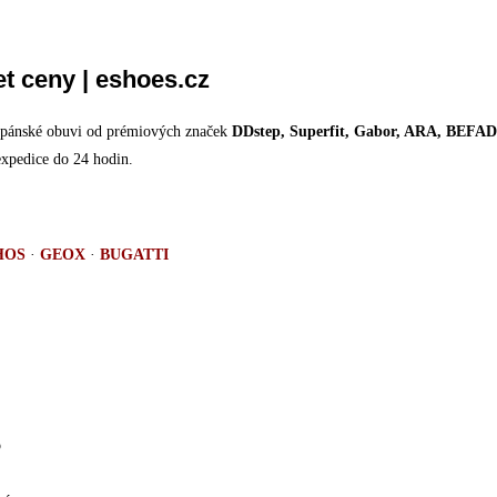
t ceny | eshoes.cz
u pánské obuvi od prémiových značek
DDstep, Superfit, Gabor, ARA, BE
expedice do 24 hodin.
HOS
·
GEOX
·
BUGATTI
b