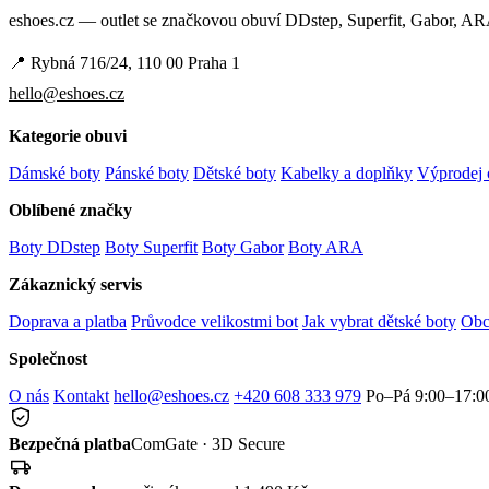
eshoes.cz — outlet se značkovou obuví DDstep, Superfit, Gabor, A
📍 Rybná 716/24, 110 00 Praha 1
hello@eshoes.cz
Kategorie obuvi
Dámské boty
Pánské boty
Dětské boty
Kabelky a doplňky
Výprodej 
Oblíbené značky
Boty DDstep
Boty Superfit
Boty Gabor
Boty ARA
Zákaznický servis
Doprava a platba
Průvodce velikostmi bot
Jak vybrat dětské boty
Obc
Společnost
O nás
Kontakt
hello@eshoes.cz
+420 608 333 979
Po–Pá 9:00–17:0
Bezpečná platba
ComGate · 3D Secure