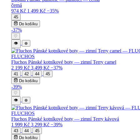
černá
974 Kč
1 499 Kč
−35%
45
Do košíku
-37%
♡
👁
⊕
FLUCHOS
Fluchos Pánské kotníkové boty — zimní Terry camel
2 199 Kč
3 499 Kč
−37%
41
42
44
45
Do košíku
-39%
♡
👁
⊕
FLUCHOS
Fluchos Pánské kotníkové boty — zimní Terry kávová
1 999 Kč
3 299 Kč
−39%
43
44
45
Do košíku