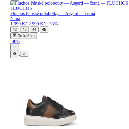
FLUCHOS
Fluchos Pánské polobotky — Asgard — černá
černá
1 999 Kč
2 999 Kč
−33%
42
43
44
45
Do košíku
-40%
♡
👁
⊕