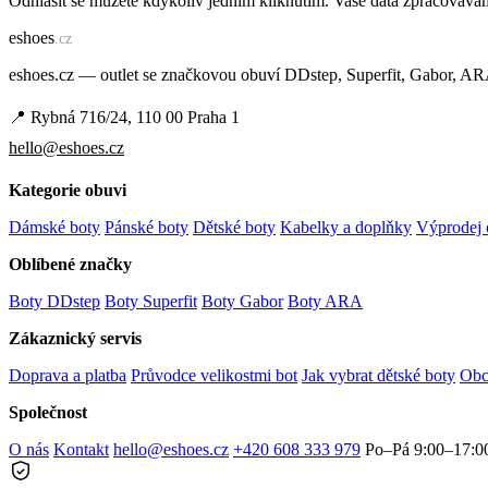
Odhlásit se můžete kdykoliv jedním kliknutím. Vaše data zpracovává
e
shoes
.cz
eshoes.cz — outlet se značkovou obuví DDstep, Superfit, Gabor, A
📍 Rybná 716/24, 110 00 Praha 1
hello@eshoes.cz
Kategorie obuvi
Dámské boty
Pánské boty
Dětské boty
Kabelky a doplňky
Výprodej 
Oblíbené značky
Boty DDstep
Boty Superfit
Boty Gabor
Boty ARA
Zákaznický servis
Doprava a platba
Průvodce velikostmi bot
Jak vybrat dětské boty
Obc
Společnost
O nás
Kontakt
hello@eshoes.cz
+420 608 333 979
Po–Pá 9:00–17:0