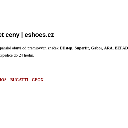
t ceny | eshoes.cz
u pánské obuvi od prémiových značek
DDstep, Superfit, Gabor, ARA, BE
expedice do 24 hodin.
HOS
·
BUGATTI
·
GEOX