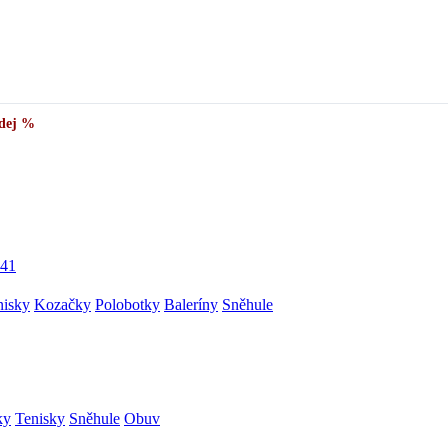
dej %
41
nisky
Kozačky
Polobotky
Baleríny
Sněhule
ky
Tenisky
Sněhule
Obuv