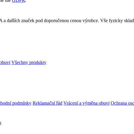
me dle
GDPR
.
RA a dalších značek pod doporučenou cenou výrobce. Vše fyzicky skl
obuvi
Všechny produkty
hodní podmínky
Reklamační řád
Vrácení a výměna obuvi
Ochrana oso
0