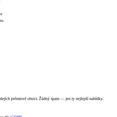
b
ní
ma
rodejích prémiové obuvi. Žádný spam — jen ty nejlepší nabídky.