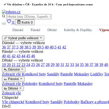
✅
Vše skladem v ČR
· Expedice do 24 h · Ceny pod doporučenou cenou
0
Košík
0
Dámské
Pánské
Dětské
Kabelky & Doplňky
Výpro
📏 Vybrat podle velikosti
Dámské — vyberte velikost
36
37
37,5
38
38,5
39
39,5
40
40,5
41
42
Pánské — vyberte velikost
40
41
42
43
44
45
46
Dětské — vyberte velikost
19
20
21
22
23
24
25
26
27
28
29
30
31
32
33
34
35
36
37
38
39
40
👠 Dámské
Zobrazit vše
Kotníkové boty
Sandály
Pantofle
Mokasíny
Lodičky
Te
👞 Pánské
Zobrazit vše
Polobotky
Kotníkové boty
Pantofle
Mokasíny
👟 Dětské
Zobrazit vše
Chlapecké
Vše chlapecké
Kotníkové boty
Sandály
Polobotky
Bačkory a přezuv
Dívčí