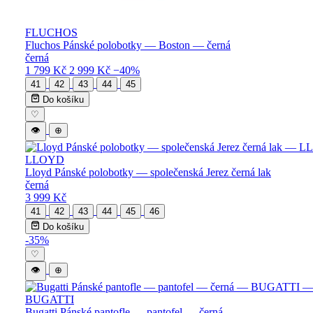
FLUCHOS
Fluchos Pánské polobotky — Boston — černá
černá
1 799 Kč
2 999 Kč
−40%
41
42
43
44
45
Do košíku
♡
👁
⊕
LLOYD
Lloyd Pánské polobotky — společenská Jerez černá lak
černá
3 999 Kč
41
42
43
44
45
46
Do košíku
-35%
♡
👁
⊕
BUGATTI
Bugatti Pánské pantofle — pantofel — černá