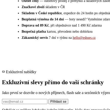
Outlet ceny
— outletový prodej z přebytků a skladových záso
Značkové zboží
skladem v ČR
Skladem v České republice
, expedice do 24 hodin po objedná
Bezplatná výměna do 14 dní
— boty nesedí? Vyměníme zdar
Doprava od 89 Kč
, při objednávce nad 1 490 Kč zdarma
Bezpečná platba
kartou, převodem nebo dobírkou
Zákaznický servis
7 dní v týdnu na
hello@eshoes.cz
Exkluzivní nabídky
Exkluzivní slevy přímo do vaší schránky
Jako první se dozvíte o nových příjmech, flash sale a sezónních výp
Přihlásit se