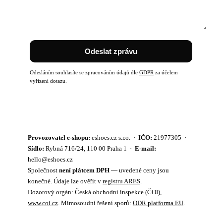
Odeslat zprávu
Odesláním souhlasíte se zpracováním údajů dle
GDPR
za účelem
vyřízení dotazu.
Provozovatel e-shopu:
eshoes.cz s.r.o. ·
IČO:
21977305 ·
Sídlo:
Rybná 716/24, 110 00 Praha 1 ·
E-mail:
hello@eshoes.cz
Společnost
není plátcem DPH
— uvedené ceny jsou
konečné. Údaje lze ověřit v
registru ARES
.
Dozorový orgán: Česká obchodní inspekce (ČOI),
www.coi.cz
. Mimosoudní řešení sporů:
ODR platforma EU
.