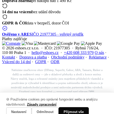
Doprava zdarma
při nákupu nad 1 490 Kč
14 dní na vrácení
bez udání důvodu
GDPR & ČOI
data v bezpečí, dozor ČOI
Ověřeno v ARES
IČO 21977305 · veřejný rejstřík
Platby zajišťuje
© 2026 eshoes.cz s.r.o. · IČO: 21977305 · Rybná 716/24,
110 00 Praha 1 ·
hello@eshoes.cz
·
+420 608 333 979
O nás
·
Kontakt
·
Doprava a platba
·
Obchodní podmínky
·
Reklamace
·
Vrácení do 14 dní
·
GDPR
·
ODR
Nabízíme značkovou obuv (DDstep, Superfit, Gabor, ARA, Tamaris, Rieker a
další) za outletové ceny — jde o skladové přebytky a zboží z konce sezóny.
Názvy značek, loga a ochranné známky jsou majetkem příslušných vlastníků a
používáme je výhradně k identifikaci a popisu nabízeného zboží; eshoes.cz je
nezávislý maloobchodní prodejce a není smluvním partnerem těchto výrobců.
Uvedené ceny jsou konečné — provozovatel není plátcem DPH.
Košík
🍪 Používáme cookies pro správné fungování webu a analýzu
✕
návštěvnosti.
Zásady zpracování
👟
Nastavení
Odmítnout
Přijmout vše