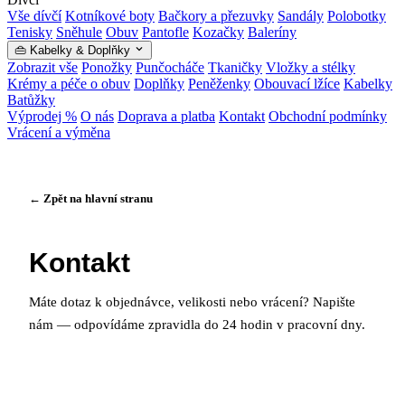
Vše dívčí
Kotníkové boty
Bačkory a přezuvky
Sandály
Polobotky
Tenisky
Sněhule
Obuv
Pantofle
Kozačky
Baleríny
👜 Kabelky & Doplňky
Zobrazit vše
Ponožky
Punčocháče
Tkaničky
Vložky a stélky
Krémy a péče o obuv
Doplňky
Peněženky
Obouvací lžíce
Kabelky
Batůžky
Výprodej %
O nás
Doprava a platba
Kontakt
Obchodní podmínky
Vrácení a výměna
← Zpět na hlavní stranu
Kontakt
Máte dotaz k objednávce, velikosti nebo vrácení? Napište
nám — odpovídáme zpravidla do 24 hodin v pracovní dny.