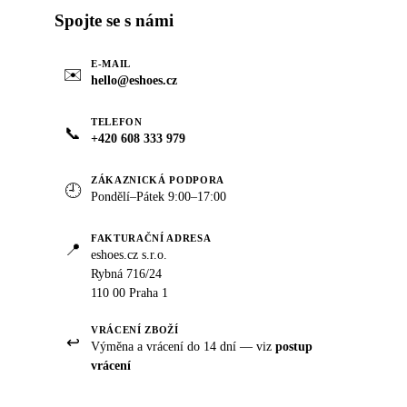
Spojte se s námi
E-MAIL
✉️
hello@eshoes.cz
TELEFON
📞
+420 608 333 979
ZÁKAZNICKÁ PODPORA
🕘
Pondělí–Pátek 9:00–17:00
FAKTURAČNÍ ADRESA
📍
eshoes.cz s.r.o.
Rybná 716/24
110 00 Praha 1
VRÁCENÍ ZBOŽÍ
↩️
Výměna a vrácení do 14 dní — viz
postup
vrácení