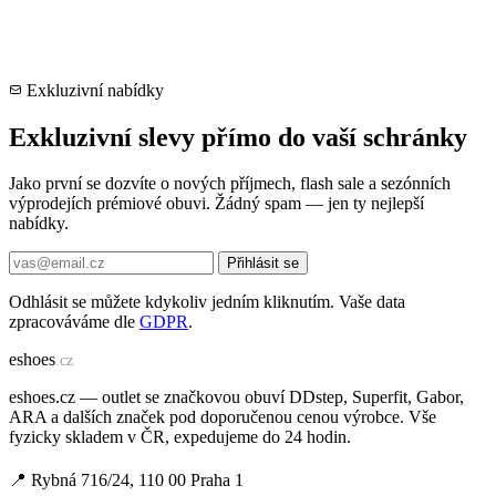
Exkluzivní nabídky
Exkluzivní slevy přímo do vaší schránky
Jako první se dozvíte o nových příjmech, flash sale a sezónních
výprodejích prémiové obuvi. Žádný spam — jen ty nejlepší
nabídky.
Přihlásit se
Odhlásit se můžete kdykoliv jedním kliknutím. Vaše data
zpracováváme dle
GDPR
.
e
shoes
.cz
eshoes.cz — outlet se značkovou obuví DDstep, Superfit, Gabor,
ARA a dalších značek pod doporučenou cenou výrobce. Vše
fyzicky skladem v ČR, expedujeme do 24 hodin.
📍 Rybná 716/24, 110 00 Praha 1