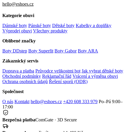
hello@eshoes.cz
Kategorie obuvi
Dámské boty
Pánské boty
Dětské boty
Kabelky a doplňky
Výprodej obuvi
Všechny produkty
Oblíbené značky
Boty DDstep
Boty Superfit
Boty Gabor
Boty ARA
Zákaznický servis
Doprava a platba
Průvodce velikostmi bot
Jak vybrat dětské boty
Obchodní podmínky
Reklamační řád
Vrácení a výměna obuvi
Ochrana osobních údajů
Řešení sporů (ODR)
Společnost
O nás
Kontakt
hello@eshoes.cz
+420 608 333 979
Po–Pá 9:00–
17:00
Bezpečná platba
ComGate · 3D Secure