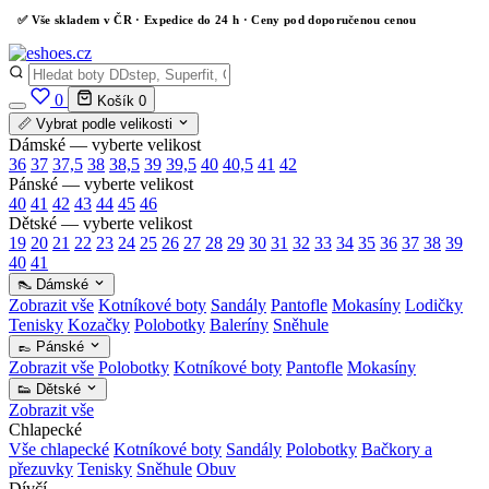
✅
Vše skladem v ČR
· Expedice do 24 h · Ceny pod doporučenou cenou
0
Košík
0
📏 Vybrat podle velikosti
Dámské — vyberte velikost
36
37
37,5
38
38,5
39
39,5
40
40,5
41
42
Pánské — vyberte velikost
40
41
42
43
44
45
46
Dětské — vyberte velikost
19
20
21
22
23
24
25
26
27
28
29
30
31
32
33
34
35
36
37
38
39
40
41
👠 Dámské
Zobrazit vše
Kotníkové boty
Sandály
Pantofle
Mokasíny
Lodičky
Tenisky
Kozačky
Polobotky
Baleríny
Sněhule
👞 Pánské
Zobrazit vše
Polobotky
Kotníkové boty
Pantofle
Mokasíny
👟 Dětské
Zobrazit vše
Chlapecké
Vše chlapecké
Kotníkové boty
Sandály
Polobotky
Bačkory a
přezuvky
Tenisky
Sněhule
Obuv
Dívčí