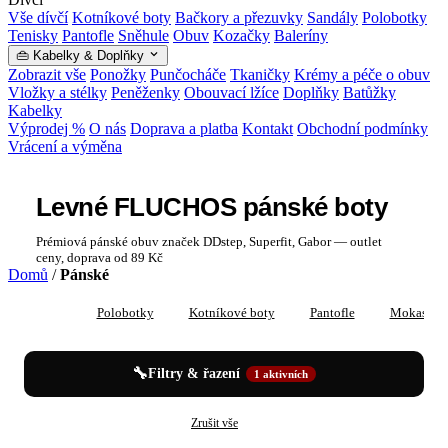
Vše dívčí
Kotníkové boty
Bačkory a přezuvky
Sandály
Polobotky
Tenisky
Pantofle
Sněhule
Obuv
Kozačky
Baleríny
👜 Kabelky & Doplňky
Zobrazit vše
Ponožky
Punčocháče
Tkaničky
Krémy a péče o obuv
Vložky a stélky
Peněženky
Obouvací lžíce
Doplňky
Batůžky
Kabelky
Výprodej %
O nás
Doprava a platba
Kontakt
Obchodní podmínky
Vrácení a výměna
Levné FLUCHOS pánské boty
Prémiová pánské obuv značek DDstep, Superfit, Gabor — outlet
ceny, doprava od 89 Kč
Domů
/
Pánské
Vše
Polobotky
Kotníkové boty
Pantofle
Mokasíny
🔧
Filtry & řazení
1 aktivních
✕
✕
Pánské
FLUCHOS
Zrušit vše