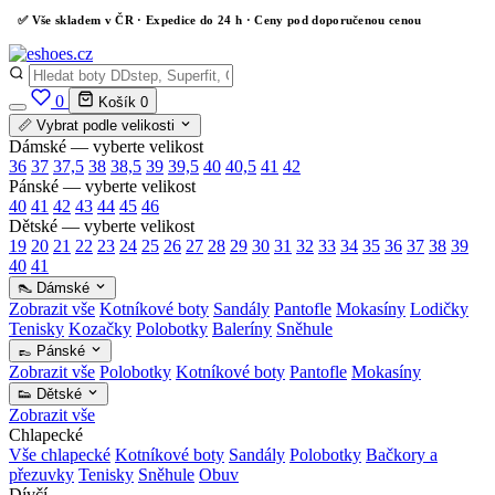
✅
Vše skladem v ČR
· Expedice do 24 h · Ceny pod doporučenou cenou
0
Košík
0
📏 Vybrat podle velikosti
Dámské — vyberte velikost
36
37
37,5
38
38,5
39
39,5
40
40,5
41
42
Pánské — vyberte velikost
40
41
42
43
44
45
46
Dětské — vyberte velikost
19
20
21
22
23
24
25
26
27
28
29
30
31
32
33
34
35
36
37
38
39
40
41
👠 Dámské
Zobrazit vše
Kotníkové boty
Sandály
Pantofle
Mokasíny
Lodičky
Tenisky
Kozačky
Polobotky
Baleríny
Sněhule
👞 Pánské
Zobrazit vše
Polobotky
Kotníkové boty
Pantofle
Mokasíny
👟 Dětské
Zobrazit vše
Chlapecké
Vše chlapecké
Kotníkové boty
Sandály
Polobotky
Bačkory a
přezuvky
Tenisky
Sněhule
Obuv
Dívčí