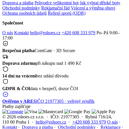
Doprava a platba
Průvodce velikostmi bot
Jak vybrat dětské boty
Obchodní podmínky
Reklamační řád
Vrácení a výměna obuvi
Ochrana osobních údajů
Řešení sporů (ODR)
Společnost
O nás
Kontakt
hello@eshoes.cz
+420 608 333 979
Po–Pá 9:00–
17:00
Bezpečná platba
ComGate · 3D Secure
Doprava zdarma
při nákupu nad 1 490 Kč
14 dní na vrácení
bez udání důvodu
GDPR & ČOI
data v bezpečí, dozor ČOI
Ověřeno v ARES
IČO 21977305 · veřejný rejstřík
Platby zajišťuje
© 2026 eshoes.cz s.r.o. · IČO: 21977305 · Rybná 716/24,
110 00 Praha 1 ·
hello@eshoes.cz
·
+420 608 333 979
O nás
·
Kontakt
·
Doprava a platba
·
Obchodní podmínky
·
Reklamace
·