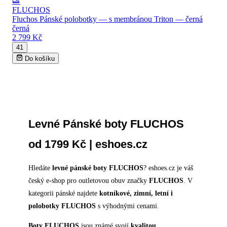
👟
FLUCHOS
Fluchos Pánské polobotky — s membránou Triton — černá
černá
2 799 Kč
41
Do košíku
Levné Pánské boty FLUCHOS
od 1799 Kč | eshoes.cz
Hledáte
levné pánské boty FLUCHOS
? eshoes.cz je váš
český e-shop pro outletovou obuv značky
FLUCHOS
. V
kategorii pánské najdete
kotníkové, zimní, letní i
polobotky FLUCHOS
s výhodnými cenami.
Boty FLUCHOS
jsou známé svojí
kvalitou,