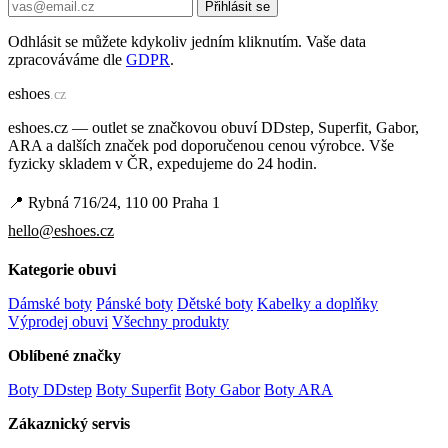
Přihlásit se
Odhlásit se můžete kdykoliv jedním kliknutím. Vaše data
zpracováváme dle
GDPR
.
e
shoes
.cz
eshoes.cz — outlet se značkovou obuví DDstep, Superfit, Gabor,
ARA a dalších značek pod doporučenou cenou výrobce. Vše
fyzicky skladem v ČR, expedujeme do 24 hodin.
📍 Rybná 716/24, 110 00 Praha 1
hello@eshoes.cz
Kategorie obuvi
Dámské boty
Pánské boty
Dětské boty
Kabelky a doplňky
Výprodej obuvi
Všechny produkty
Oblíbené značky
Boty DDstep
Boty Superfit
Boty Gabor
Boty ARA
Zákaznický servis