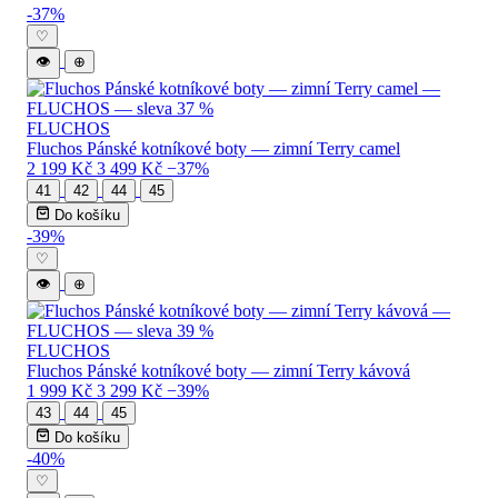
Levné FLUCHOS pánské boty — katalog 
-37%
♡
👁
⊕
FLUCHOS
Fluchos Pánské kotníkové boty — zimní Terry camel
2 199 Kč
3 499 Kč
−37%
41
42
44
45
Do košíku
-39%
♡
👁
⊕
FLUCHOS
Fluchos Pánské kotníkové boty — zimní Terry kávová
1 999 Kč
3 299 Kč
−39%
43
44
45
Do košíku
-40%
♡