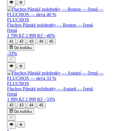
👁
⊕
FLUCHOS
Fluchos Pánské polobotky — Boston — černá
černá
1 799 Kč
2 999 Kč
−40%
41
42
43
44
45
Do košíku
-33%
♡
👁
⊕
FLUCHOS
Fluchos Pánské polobotky — Asgard — černá
černá
1 999 Kč
2 999 Kč
−33%
42
43
44
45
Do košíku
♡
👁
⊕