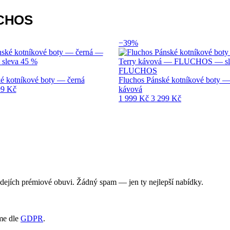
UCHOS
−39%
FLUCHOS
ké kotníkové boty — černá
Fluchos Pánské kotníkové boty —
99 Kč
kávová
1 999 Kč
3 299 Kč
rodejích prémiové obuvi. Žádný spam — jen ty nejlepší nabídky.
me dle
GDPR
.