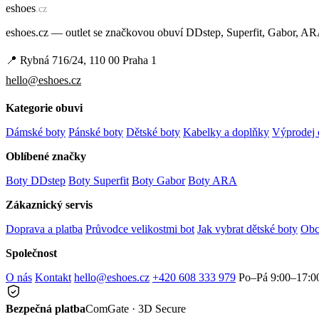
e
shoes
.cz
eshoes.cz — outlet se značkovou obuví DDstep, Superfit, Gabor, A
📍 Rybná 716/24, 110 00 Praha 1
hello@eshoes.cz
Kategorie obuvi
Dámské boty
Pánské boty
Dětské boty
Kabelky a doplňky
Výprodej 
Oblíbené značky
Boty DDstep
Boty Superfit
Boty Gabor
Boty ARA
Zákaznický servis
Doprava a platba
Průvodce velikostmi bot
Jak vybrat dětské boty
Obc
Společnost
O nás
Kontakt
hello@eshoes.cz
+420 608 333 979
Po–Pá 9:00–17:0
Bezpečná platba
ComGate · 3D Secure