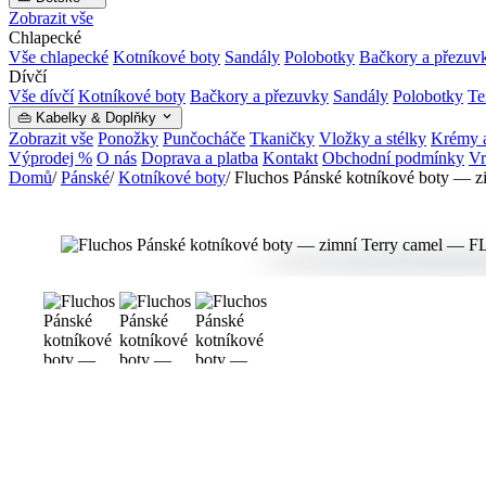
Zobrazit vše
Chlapecké
Vše chlapecké
Kotníkové boty
Sandály
Polobotky
Bačkory a přezuv
Dívčí
Vše dívčí
Kotníkové boty
Bačkory a přezuvky
Sandály
Polobotky
Te
👜 Kabelky & Doplňky
Zobrazit vše
Ponožky
Punčocháče
Tkaničky
Vložky a stélky
Krémy a
Výprodej %
O nás
Doprava a platba
Kontakt
Obchodní podmínky
Vr
Domů
/
Pánské
/
Kotníkové boty
/
Fluchos Pánské kotníkové boty — z