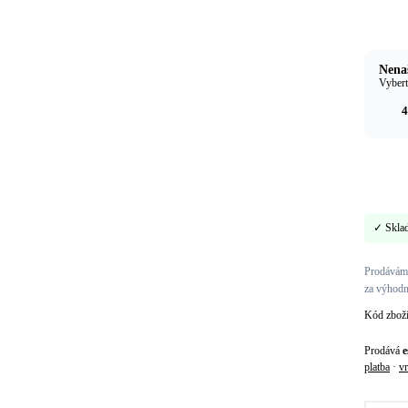
Nenaš
Vybert
4
✓ Skla
Prodáváme
za výhodn
Kód zbož
Prodává
e
platba
·
vr