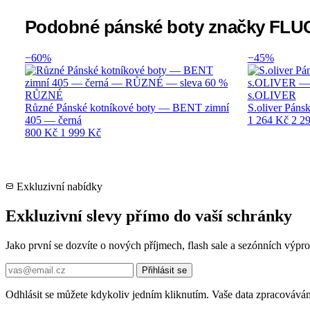
Podobné pánské boty značky FL
−60%
−45%
RŮZNÉ
s.OLIVER
Různé Pánské kotníkové boty — BENT zimní
S.oliver Páns
405 — černá
1 264 Kč
2 2
800 Kč
1 999 Kč
Exkluzivní nabídky
Exkluzivní slevy přímo do vaší schránky
Jako první se dozvíte o nových příjmech, flash sale a sezónních výp
Přihlásit se
Odhlásit se můžete kdykoliv jedním kliknutím. Vaše data zpracovává