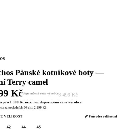
OS
chos Pánské kotníkové boty —
ní Terry camel
99 Kč
doporučená cena výrobce
3 499 Kč
−37 %
a je o 1 300 Kč nižší než doporučená cena výrobce
ena za posledních 30 dní: 2 199 Kč
E VELIKOST
📏 Průvodce velikostmi
42
44
45