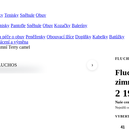
ky
Tenisky
Sněhule
Obuv
nisky
Pantofle
Sněhule
Obuv
Kozačky
Baleríny
 péče o obuv
Peněženky
Obouvací lžíce
Doplňky
Kabelky
Batůžky
ácení a výměna
imní Terry camel
FLUCH
›
Flu
zim
2 1
Naše cen
Nejnižší c
VYBERT
41