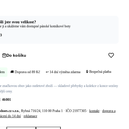
li jste svou velikost?
e ji a ukážeme vám dostupné pánské kotníkové boty
3
Do košíku
Koupit hned →
🔒 Bezpečná platba
dem
🚚 Doprava od 89 Kč
↩ 14 dní výměna zdarma
 značkovou obuv jako outletové zboží — skladové přebytky a kolekce z konce sezóny
ější ceny.
í:
46001
shoes.cz s.r.o.
, Rybná 716/24, 110 00 Praha 1 · IČO 21977305 ·
kontakt
·
doprava a
ácení do 14 dní
·
reklamace