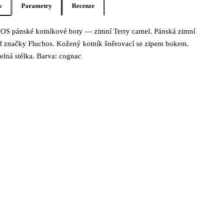
s
Parametry
Recenze
S pánské kotníkové boty — zimní Terry camel. Pánská zimní
s produktu Fluchos Pánské kotníkové boty —
 značky Fluchos. Kožený kotník šněrovací se zipem bokem.
elná stélka. Barva: cognac