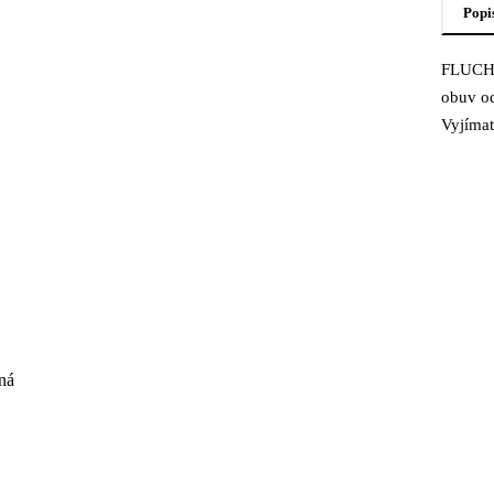
Popi
FLUCHO
Popi
obuv od
Vyjímat