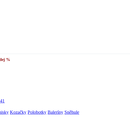
✅
Vše skladem v ČR
· Expedice do 24 h · Ceny pod doporučenou cenou
dej %
41
nisky
Kozačky
Polobotky
Baleríny
Sněhule