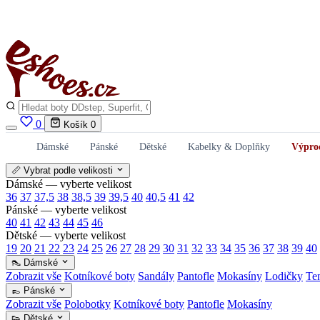
0
Košík
0
Dámské
Pánské
Dětské
Kabelky & Doplňky
Výpro
📏 Vybrat podle velikosti
Dámské — vyberte velikost
36
37
37,5
38
38,5
39
39,5
40
40,5
41
42
Pánské — vyberte velikost
40
41
42
43
44
45
46
Dětské — vyberte velikost
19
20
21
22
23
24
25
26
27
28
29
30
31
32
33
34
35
36
37
38
39
40
👠 Dámské
Zobrazit vše
Kotníkové boty
Sandály
Pantofle
Mokasíny
Lodičky
Te
👞 Pánské
Zobrazit vše
Polobotky
Kotníkové boty
Pantofle
Mokasíny
👟 Dětské