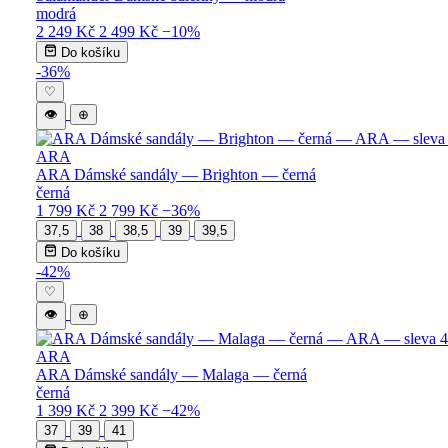
modrá
2 249 Kč
2 499 Kč
−10%
Do košíku
-36%
♡
👁
⊕
ARA
ARA Dámské sandály — Brighton — černá
černá
1 799 Kč
2 799 Kč
−36%
37,5
38
38,5
39
39,5
Do košíku
-42%
♡
👁
⊕
ARA
ARA Dámské sandály — Malaga — černá
černá
1 399 Kč
2 399 Kč
−42%
37
39
41