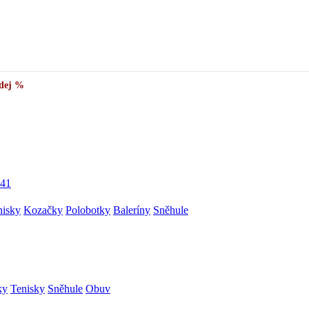
dej %
41
nisky
Kozačky
Polobotky
Baleríny
Sněhule
ky
Tenisky
Sněhule
Obuv