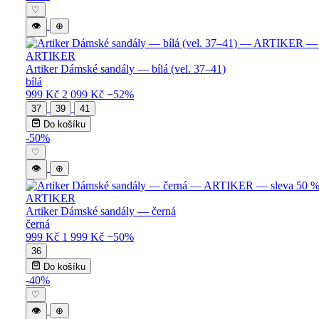
♡
👁
⊕
ARTIKER
Artiker Dámské sandály — bílá (vel. 37–41)
bílá
999 Kč
2 099 Kč
−52%
37
39
41
Do košíku
-50%
♡
👁
⊕
ARTIKER
Artiker Dámské sandály — černá
černá
999 Kč
1 999 Kč
−50%
36
Do košíku
-40%
♡
👁
⊕