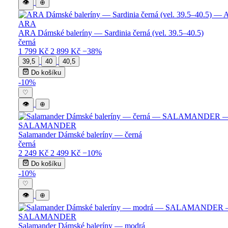
👁
⊕
ARA
ARA Dámské baleríny — Sardinia černá (vel. 39.5–40.5)
černá
1 799 Kč
2 899 Kč
−38%
39,5
40
40,5
Do košíku
-10%
♡
👁
⊕
SALAMANDER
Salamander Dámské baleríny — černá
černá
2 249 Kč
2 499 Kč
−10%
Do košíku
-10%
♡
👁
⊕
SALAMANDER
Salamander Dámské baleríny — modrá