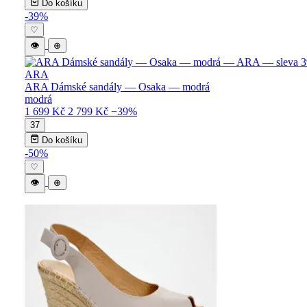
Do košíku
-39%
♡
👁
⊕
ARA
ARA Dámské sandály — Osaka — modrá
modrá
1 699 Kč
2 799 Kč
−39%
37
Do košíku
-50%
♡
👁
⊕