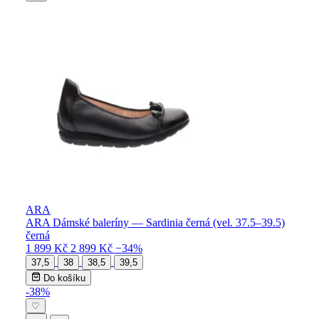
ARA
ARA Dámské baleríny — Sardinia černá (vel. 37.5–39.5)
černá
1 899 Kč
2 899 Kč
−34%
37,5
38
38,5
39,5
Do košíku
-38%
♡