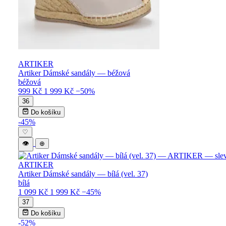
ARTIKER
Artiker Dámské sandály — béžová
béžová
999 Kč
1 999 Kč
−50%
36
Do košíku
-45%
♡
👁
⊕
ARTIKER
Artiker Dámské sandály — bílá (vel. 37)
bílá
1 099 Kč
1 999 Kč
−45%
37
Do košíku
-52%