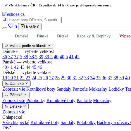
✅
Vše skladem v ČR
· Expedice do 24 h · Ceny pod doporučenou cenou
0
Košík
0
Dámské
Pánské
Dětské
Kabelky & Doplňky
Výpro
📏 Vybrat podle velikosti
Dámské — vyberte velikost
36
37
37,5
38
38,5
39
39,5
40
40,5
41
42
Pánské — vyberte velikost
40
41
42
43
44
45
46
Dětské — vyberte velikost
19
20
21
22
23
24
25
26
27
28
29
30
31
32
33
34
35
36
37
38
39
40
👠 Dámské
Zobrazit vše
Kotníkové boty
Sandály
Pantofle
Mokasíny
Lodičky
Te
👞 Pánské
Zobrazit vše
Polobotky
Kotníkové boty
Pantofle
Mokasíny
👟 Dětské
Zobrazit vše
Chlapecké
Vše chlapecké
Kotníkové boty
Sandály
Polobotky
Bačkory a přezuv
Dívčí