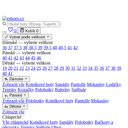
✅
Vše skladem v ČR
· Expedice do 24 h · Ceny pod doporučenou cenou
0
Košík
0
📏 Vybrat podle velikosti
Dámské — vyberte velikost
36
37
37,5
38
38,5
39
39,5
40
40,5
41
42
Pánské — vyberte velikost
40
41
42
43
44
45
46
Dětské — vyberte velikost
19
20
21
22
23
24
25
26
27
28
29
30
31
32
33
34
35
36
37
38
39
40
41
👠 Dámské
Zobrazit vše
Kotníkové boty
Sandály
Pantofle
Mokasíny
Lodičky
Tenisky
Kozačky
Polobotky
Baleríny
Sněhule
👞 Pánské
Zobrazit vše
Polobotky
Kotníkové boty
Pantofle
Mokasíny
👟 Dětské
Zobrazit vše
Chlapecké
Vše chlapecké
Kotníkové boty
Sandály
Polobotky
Bačkory a
přezuvky
Tenisky
Sněhule
Obuv