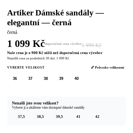
Artiker Dámské sandály —
elegantní — černá
černá
1 099 Kč
doporučená cena výrobce
1 999 Kč
−45 %
Naše cena je o 900 Kč nižší než doporučená cena výrobce
Nejnižší cena za posledních 30 dní: 1 099 Kč
VYBERTE VELIKOST
📏 Průvodce velikostmi
36
37
38
39
40
Nenašli jste svou velikost?
Vyberte ji a ukážeme vám dostupné dámské sandály
37,5
38,5
39,5
41
42