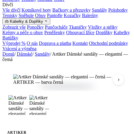
Dívčí
Vše dívčí
Kotníkové boty
Bačkory a přezuvky
Sandály
Polobotky
Tenisky
Sněhule
Obuv
Pantofle
Kozačky
Baleríny
👜 Kabelky & Doplňky
Zobrazit vše
Ponožky
Punčocháče
Tkaničky
Vložky a stélky
Krémy a péče o obuv
Peněženky
Obouvací lžíce
Doplňky
Kabelky
Batůžky
Výprodej %
O nás
Doprava a platba
Kontakt
Obchodní podmínky
Vrácení a výměna
Domů
/
Dámské
/
Sandály
/
Artiker Dámské sandály — elegantní —
černá
›
ARTIKER