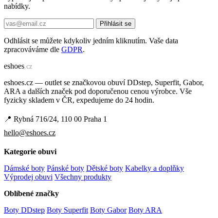
nabídky.
Přihlásit se
Odhlásit se můžete kdykoliv jedním kliknutím. Vaše data
zpracováváme dle
GDPR
.
e
shoes
.cz
eshoes.cz — outlet se značkovou obuví DDstep, Superfit, Gabor,
ARA a dalších značek pod doporučenou cenou výrobce. Vše
fyzicky skladem v ČR, expedujeme do 24 hodin.
📍 Rybná 716/24, 110 00 Praha 1
hello@eshoes.cz
Kategorie obuvi
Dámské boty
Pánské boty
Dětské boty
Kabelky a doplňky
Výprodej obuvi
Všechny produkty
Oblíbené značky
Boty DDstep
Boty Superfit
Boty Gabor
Boty ARA