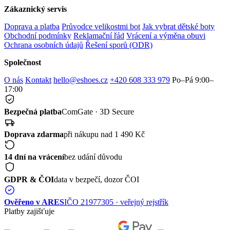
Zákaznický servis
Doprava a platba
Průvodce velikostmi bot
Jak vybrat dětské boty
Obchodní podmínky
Reklamační řád
Vrácení a výměna obuvi
Ochrana osobních údajů
Řešení sporů (ODR)
Společnost
O nás
Kontakt
hello@eshoes.cz
+420 608 333 979
Po–Pá 9:00–
17:00
Bezpečná platba
ComGate · 3D Secure
Doprava zdarma
při nákupu nad 1 490 Kč
14 dní na vrácení
bez udání důvodu
GDPR & ČOI
data v bezpečí, dozor ČOI
Ověřeno v ARES
IČO 21977305 · veřejný rejstřík
Platby zajišťuje