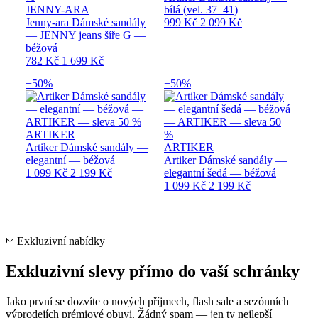
JENNY-ARA
bílá (vel. 37–41)
Jenny-ara Dámské sandály
999 Kč
2 099 Kč
— JENNY jeans šíře G —
béžová
782 Kč
1 699 Kč
−50%
−50%
ARTIKER
Artiker Dámské sandály —
ARTIKER
elegantní — béžová
Artiker Dámské sandály —
1 099 Kč
2 199 Kč
elegantní šedá — béžová
1 099 Kč
2 199 Kč
Exkluzivní nabídky
Exkluzivní slevy přímo do vaší schránky
Jako první se dozvíte o nových příjmech, flash sale a sezónních
výprodejích prémiové obuvi. Žádný spam — jen ty nejlepší