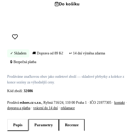
Do košíku
Koupit hned →
✓ Skladem
🚚 Doprava od 89 Kč
↩ 14 dní výměna zdarma
🔒 Bezpečná platba
Prodáváme značkovou obuv jako outletové zboží — skladové přebytky a kolekce z
konce sezóny za výhodnější ceny.
Kód zboží:
32086
Prodává
eshoes.cz s.r.o.
, Rybná 716/24, 110 00 Praha 1 · IČO 21977305 ·
kontakt
·
doprava a platba
·
vrácení do 14 dní
·
reklamace
Popis
Parametry
Recenze