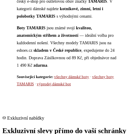
český e-shop pro outletovou obuv značky
TAMARIS
. V
kategorii dámské najdete
kotníkové, zimní, letní i
polobotky TAMARIS
s výhodnými cenami.
Boty TAMARIS
jsou známé svojí
kvalitou,
anatomickým střihem a životností
— ideální volba pro
každodenní nošení. Všechny modely TAMARIS jsou na
eshoes.cz
skladem v České republice
, expedujeme do 24
hodin. Doprava Zásilkovnou od 89 Kč, při objednávce nad
1 490 Kč
zdarma
.
Související kategorie:
všechny dámské boty
·
všechny boty
TAMARIS
·
výprodej dámské bot
Exkluzivní nabídky
Exkluzivní slevy přímo do vaší schránky