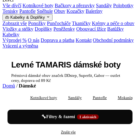
Vše dívčí
Kotníkové boty
Bačkory a přezuvky
Sandály
Polobotky
Tenisky
Pantofle
Sněhule
Obuv
Kozačky
Baleríny
👜 Kabelky & Doplňky
Zobrazit vše
Ponožky
Punčocháče
Tkaničky
Krémy a péče o obuv
Vložky a stélky
Doplňky
Peněženky
Obouvací lžíce
Batůžky
Kabelky
Výprodej %
O nás
Doprava a platba
Kontakt
Obchodní podmínky
Vrácení a výměna
Levné TAMARIS dámské boty
Prémiová dámské obuv značek DDstep, Superfit, Gabor — outlet
ceny, doprava od 89 Kč
Domů
/
Dámské
Vše
Kotníkové boty
Sandály
Pantofle
Mokasíny
🔧
Filtry & řazení
1 aktivních
✕
✕
Dámské
TAMARIS
Zrušit vše