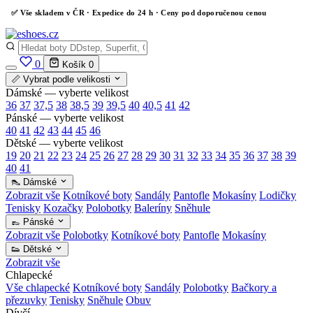
✅
Vše skladem v ČR
· Expedice do 24 h · Ceny pod doporučenou cenou
0
Košík
0
📏 Vybrat podle velikosti
Dámské — vyberte velikost
36
37
37,5
38
38,5
39
39,5
40
40,5
41
42
Pánské — vyberte velikost
40
41
42
43
44
45
46
Dětské — vyberte velikost
19
20
21
22
23
24
25
26
27
28
29
30
31
32
33
34
35
36
37
38
39
40
41
👠 Dámské
Zobrazit vše
Kotníkové boty
Sandály
Pantofle
Mokasíny
Lodičky
Tenisky
Kozačky
Polobotky
Baleríny
Sněhule
👞 Pánské
Zobrazit vše
Polobotky
Kotníkové boty
Pantofle
Mokasíny
👟 Dětské
Zobrazit vše
Chlapecké
Vše chlapecké
Kotníkové boty
Sandály
Polobotky
Bačkory a
přezuvky
Tenisky
Sněhule
Obuv
Dívčí