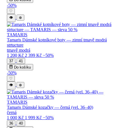
-50%
♡
👁
⊕
TAMARIS
Tamaris Dámské kotníkové boty — zimní tmavě modrá
strtucture
tmavě modrá
1 200 Kč
2 399 Kč
−50%
37
41
Do košíku
-50%
♡
👁
⊕
TAMARIS
Tamaris Dámské kozačky — černá (vel. 36–40)
černá
1 000 Kč
1 999 Kč
−50%
36
40