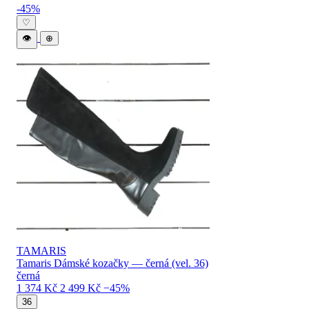
Levné TAMARIS dámské boty — katalog 
-45%
♡
👁
⊕
TAMARIS
Tamaris Dámské kozačky — černá (vel. 36)
černá
1 374 Kč
2 499 Kč
−45%
36