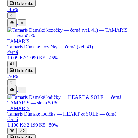
Do košíku
-45%
♡
👁
⊕
TAMARIS
Tamaris Dámské kozačky — černá (vel. 41)
černá
1 099 Kč
1 999 Kč
−45%
41
Do košíku
-50%
♡
👁
⊕
TAMARIS
Tamaris Dámské lodičky — HEART & SOLE — černá
černá
1 100 Kč
2 199 Kč
−50%
38
42
Do košíku