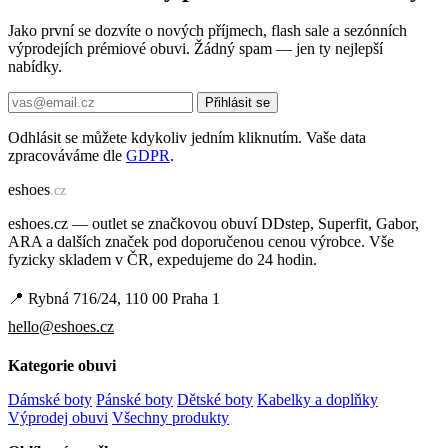
Jako první se dozvíte o nových příjmech, flash sale a sezónních
výprodejích prémiové obuvi. Žádný spam — jen ty nejlepší
nabídky.
Přihlásit se
Odhlásit se můžete kdykoliv jedním kliknutím. Vaše data
zpracováváme dle
GDPR
.
e
shoes
.cz
eshoes.cz — outlet se značkovou obuví DDstep, Superfit, Gabor,
ARA a dalších značek pod doporučenou cenou výrobce. Vše
fyzicky skladem v ČR, expedujeme do 24 hodin.
📍 Rybná 716/24, 110 00 Praha 1
hello@eshoes.cz
Kategorie obuvi
Dámské boty
Pánské boty
Dětské boty
Kabelky a doplňky
Výprodej obuvi
Všechny produkty