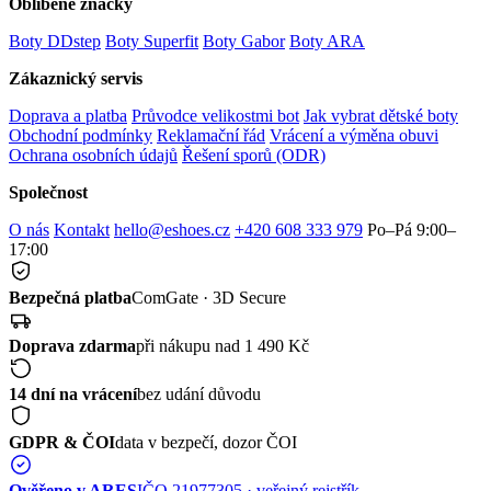
Oblíbené značky
Boty DDstep
Boty Superfit
Boty Gabor
Boty ARA
Zákaznický servis
Doprava a platba
Průvodce velikostmi bot
Jak vybrat dětské boty
Obchodní podmínky
Reklamační řád
Vrácení a výměna obuvi
Ochrana osobních údajů
Řešení sporů (ODR)
Společnost
O nás
Kontakt
hello@eshoes.cz
+420 608 333 979
Po–Pá 9:00–
17:00
Bezpečná platba
ComGate · 3D Secure
Doprava zdarma
při nákupu nad 1 490 Kč
14 dní na vrácení
bez udání důvodu
GDPR & ČOI
data v bezpečí, dozor ČOI
Ověřeno v ARES
IČO 21977305 · veřejný rejstřík