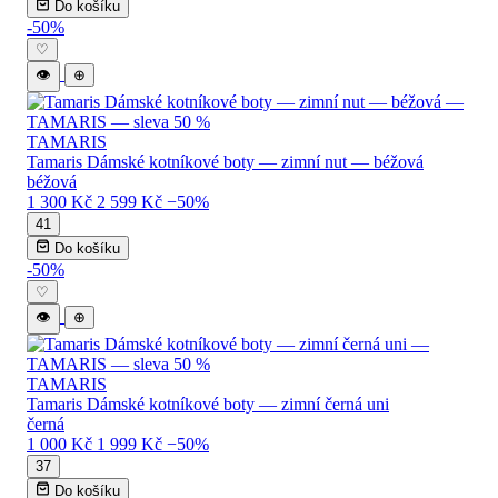
Do košíku
-50%
♡
👁
⊕
TAMARIS
Tamaris Dámské kotníkové boty — zimní nut — béžová
béžová
1 300 Kč
2 599 Kč
−50%
41
Do košíku
-50%
♡
👁
⊕
TAMARIS
Tamaris Dámské kotníkové boty — zimní černá uni
černá
1 000 Kč
1 999 Kč
−50%
37
Do košíku