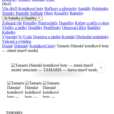
Dívčí
Vše dívčí
Kotníkové boty
Bačkory a přezuvky
Sandály
Polobotky
Tenisky
Pantofle
Sněhule
Obuv
Kozačky
Baleríny
👜 Kabelky & Doplňky
Zobrazit vše
Ponožky
Punčocháče
Tkaničky
Krémy a péče o obuv
Vložky a stélky
Doplňky
Peněženky
Obouvací lžíce
Batůžky
Kabelky
Výprodej %
O nás
Doprava a platba
Kontakt
Obchodní podmínky
Vrácení a výměna
Domů
/
Dámské
/
Kotníkové boty
/
Tamaris Dámské kotníkové boty
— zimní tmavě modrá
›
TAMARIS