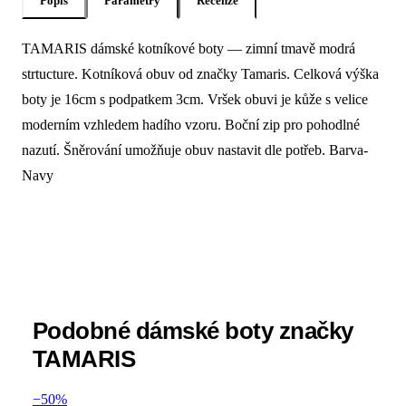
Popis
Parametry
Recenze
TAMARIS dámské kotníkové boty — zimní tmavě modrá
Popis produktu Tamaris Dámské kotníko
strtucture. Kotníková obuv od značky Tamaris. Celková výška
boty je 16cm s podpatkem 3cm. Vršek obuvi je kůže s velice
moderním vzhledem hadího vzoru. Boční zip pro pohodlné
nazutí. Šněrování umožňuje obuv nastavit dle potřeb. Barva-
Navy
Podobné dámské boty značky
TAMARIS
−50%