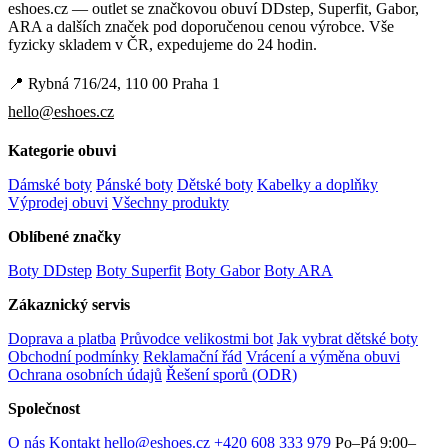
eshoes.cz — outlet se značkovou obuví DDstep, Superfit, Gabor,
ARA a dalších značek pod doporučenou cenou výrobce. Vše
fyzicky skladem v ČR, expedujeme do 24 hodin.
📍 Rybná 716/24, 110 00 Praha 1
hello@eshoes.cz
Kategorie obuvi
Dámské boty
Pánské boty
Dětské boty
Kabelky a doplňky
Výprodej obuvi
Všechny produkty
Oblíbené značky
Boty DDstep
Boty Superfit
Boty Gabor
Boty ARA
Zákaznický servis
Doprava a platba
Průvodce velikostmi bot
Jak vybrat dětské boty
Obchodní podmínky
Reklamační řád
Vrácení a výměna obuvi
Ochrana osobních údajů
Řešení sporů (ODR)
Společnost
O nás
Kontakt
hello@eshoes.cz
+420 608 333 979
Po–Pá 9:00–