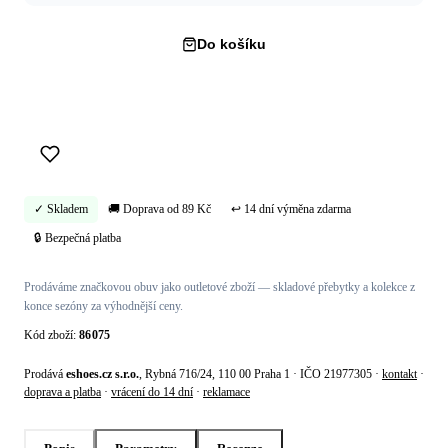
Do košíku
Koupit hned →
✓ Skladem
🚚 Doprava od 89 Kč
↩ 14 dní výměna zdarma
🔒 Bezpečná platba
Prodáváme značkovou obuv jako outletové zboží — skladové přebytky a kolekce z
konce sezóny za výhodnější ceny.
Kód zboží:
86075
Prodává
eshoes.cz s.r.o.
, Rybná 716/24, 110 00 Praha 1 · IČO 21977305 ·
kontakt
·
doprava a platba
·
vrácení do 14 dní
·
reklamace