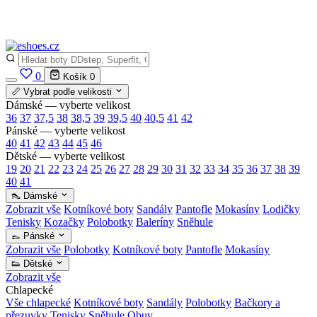
✅
Vše skladem v ČR
· Expedice do 24 h · Ceny pod doporučenou cenou
0
Košík
0
📏 Vybrat podle velikosti
Dámské — vyberte velikost
36
37
37,5
38
38,5
39
39,5
40
40,5
41
42
Pánské — vyberte velikost
40
41
42
43
44
45
46
Dětské — vyberte velikost
19
20
21
22
23
24
25
26
27
28
29
30
31
32
33
34
35
36
37
38
39
40
41
👠 Dámské
Zobrazit vše
Kotníkové boty
Sandály
Pantofle
Mokasíny
Lodičky
Tenisky
Kozačky
Polobotky
Baleríny
Sněhule
👞 Pánské
Zobrazit vše
Polobotky
Kotníkové boty
Pantofle
Mokasíny
👟 Dětské
Zobrazit vše
Chlapecké
Vše chlapecké
Kotníkové boty
Sandály
Polobotky
Bačkory a
přezuvky
Tenisky
Sněhule
Obuv