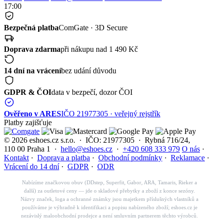
17:00
Bezpečná platba
ComGate · 3D Secure
Doprava zdarma
při nákupu nad 1 490 Kč
14 dní na vrácení
bez udání důvodu
GDPR & ČOI
data v bezpečí, dozor ČOI
Ověřeno v ARES
IČO 21977305 · veřejný rejstřík
Platby zajišťuje
© 2026 eshoes.cz s.r.o. · IČO: 21977305 · Rybná 716/24,
110 00 Praha 1 ·
hello@eshoes.cz
·
+420 608 333 979
O nás
·
Kontakt
·
Doprava a platba
·
Obchodní podmínky
·
Reklamace
·
Vrácení do 14 dní
·
GDPR
·
ODR
Nabízíme značkovou obuv (DDstep, Superfit, Gabor, ARA, Tamaris, Rieker a
další) za outletové ceny — jde o skladové přebytky a zboží z konce sezóny.
Názvy značek, loga a ochranné známky jsou majetkem příslušných vlastníků a
používáme je výhradně k identifikaci a popisu nabízeného zboží; eshoes.cz je
nezávislý maloobchodní prodejce a není smluvním partnerem těchto výrobců.