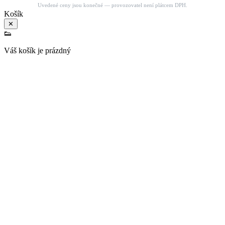
Uvedené ceny jsou konečné — provozovatel není plátcem DPH.
Košík
✕
👟
Váš košík je prázdný