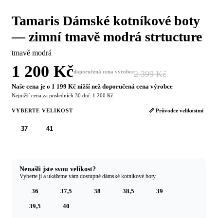
Tamaris Dámské kotníkové boty
— zimní tmavě modrá strtucture
tmavě modrá
1 200 Kč
doporučená cena výrobce
2 399 Kč
−50 %
Naše cena je o 1 199 Kč nižší než doporučená cena výrobce
Nejnižší cena za posledních 30 dní: 1 200 Kč
VYBERTE VELIKOST
📏 Průvodce velikostmi
37
41
Nenašli jste svou velikost?
Vyberte ji a ukážeme vám dostupné dámské kotníkové boty
36
37,5
38
38,5
39
39,5
40