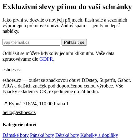
Exkluzivní slevy přímo do vaší schránky
Jako první se dozvíte o nových příjmech, flash sale a sezónních
výprodejích prémiové obuvi. Žádný spam — jen ty nejlepší
nabídky.
Přihlásit se
Odhlásit se můžete kdykoliv jedním kliknutím. Vaše data
zpracováváme dle
GDPR
.
e
shoes
.cz
eshoes.cz — outlet se značkovou obuví DDstep, Superfit, Gabor,
ARA a dalších značek pod doporučenou cenou výrobce. Vše
fyzicky skladem v ČR, expedujeme do 24 hodin.
📍 Rybná 716/24, 110 00 Praha 1
hello@eshoes.cz
Kategorie obuvi
Dámské boty
Pánské boty
Dětské boty
Kabelky a doplňky