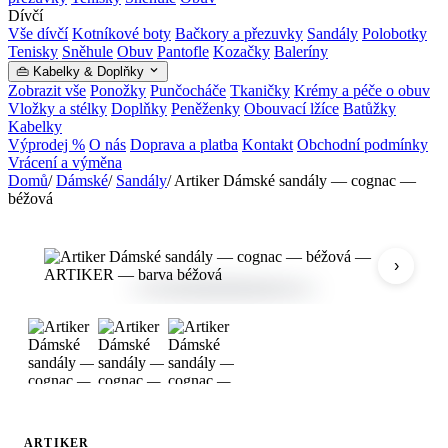
Dívčí
Vše dívčí
Kotníkové boty
Bačkory a přezuvky
Sandály
Polobotky
Tenisky
Sněhule
Obuv
Pantofle
Kozačky
Baleríny
👜 Kabelky & Doplňky
Zobrazit vše
Ponožky
Punčocháče
Tkaničky
Krémy a péče o obuv
Vložky a stélky
Doplňky
Peněženky
Obouvací lžíce
Batůžky
Kabelky
Výprodej %
O nás
Doprava a platba
Kontakt
Obchodní podmínky
Vrácení a výměna
Domů
/
Dámské
/
Sandály
/
Artiker Dámské sandály — cognac —
béžová
›
ARTIKER