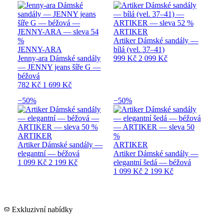
ARTIKER
Artiker Dámské sandály —
JENNY-ARA
bílá (vel. 37–41)
Jenny-ara Dámské sandály
999 Kč
2 099 Kč
— JENNY jeans šíře G —
béžová
782 Kč
1 699 Kč
−50%
−50%
ARTIKER
Artiker Dámské sandály —
ARTIKER
elegantní — béžová
Artiker Dámské sandály —
1 099 Kč
2 199 Kč
elegantní šedá — béžová
1 099 Kč
2 199 Kč
Exkluzivní nabídky