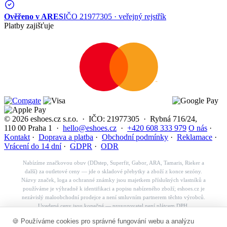
Ověřeno v ARES
IČO 21977305 · veřejný rejstřík
Platby zajišťuje
© 2026 eshoes.cz s.r.o. · IČO: 21977305 · Rybná 716/24,
110 00 Praha 1 ·
hello@eshoes.cz
·
+420 608 333 979
O nás
·
Kontakt
·
Doprava a platba
·
Obchodní podmínky
·
Reklamace
·
Vrácení do 14 dní
·
GDPR
·
ODR
Nabízíme značkovou obuv (DDstep, Superfit, Gabor, ARA, Tamaris, Rieker a
další) za outletové ceny — jde o skladové přebytky a zboží z konce sezóny.
Názvy značek, loga a ochranné známky jsou majetkem příslušných vlastníků a
používáme je výhradně k identifikaci a popisu nabízeného zboží; eshoes.cz je
nezávislý maloobchodní prodejce a není smluvním partnerem těchto výrobců.
Uvedené ceny jsou konečné — provozovatel není plátcem DPH.
Košík
🍪 Používáme cookies pro správné fungování webu a analýzu
✕