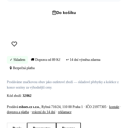
Do košíku
Koupit hned →
✓ Skladem
🚚 Doprava od 89 Kč
↩ 14 dní výměna zdarma
🔒 Bezpečná platba
Prodáváme značkovou obuv jako outletové zboží — skladové přebytky a kolekce z
konce sezóny za výhodnější ceny.
Kód zboží:
32062
Prodává
eshoes.cz s.r.o.
, Rybná 716/24, 110 00 Praha 1 · IČO 21977305 ·
kontakt
·
doprava a platba
·
vrácení do 14 dní
·
reklamace