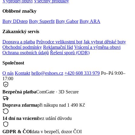
Výprodej obuvi
Všechny produkty
Oblíbené značky
Boty DDstep
Boty Superfit
Boty Gabor
Boty ARA
Zákaznický servis
Doprava a platba
Průvodce velikostmi bot
Jak vybrat dětské boty
Obchodní podmínky
Reklamační řád
Vrácení a výměna obuvi
Ochrana osobních údajů
Řešení sporů (ODR)
Společnost
O nás
Kontakt
hello@eshoes.cz
+420 608 333 979
Po–Pá 9:00–
17:00
Bezpečná platba
ComGate · 3D Secure
Doprava zdarma
při nákupu nad 1 490 Kč
14 dní na vrácení
bez udání důvodu
GDPR & ČOI
data v bezpečí, dozor ČOI