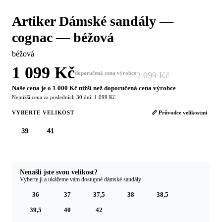
Artiker Dámské sandály —
cognac — béžová
béžová
1 099 Kč
doporučená cena výrobce
2 099 Kč
−48 %
Naše cena je o 1 000 Kč nižší než doporučená cena výrobce
Nejnižší cena za posledních 30 dní: 1 099 Kč
VYBERTE VELIKOST
📏 Průvodce velikostmi
39
41
Nenašli jste svou velikost?
Vyberte ji a ukážeme vám dostupné dámské sandály
36
37
37,5
38
38,5
39,5
40
42