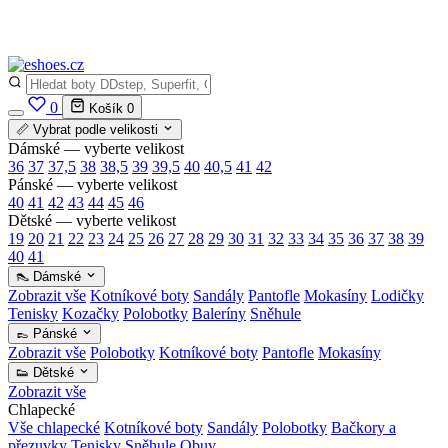
✅
Vše skladem v ČR
· Expedice do 24 h · Ceny pod doporučenou cenou
0
Košík
0
📏 Vybrat podle velikosti
Dámské — vyberte velikost
36
37
37,5
38
38,5
39
39,5
40
40,5
41
42
Pánské — vyberte velikost
40
41
42
43
44
45
46
Dětské — vyberte velikost
19
20
21
22
23
24
25
26
27
28
29
30
31
32
33
34
35
36
37
38
39
40
41
👠 Dámské
Zobrazit vše
Kotníkové boty
Sandály
Pantofle
Mokasíny
Lodičky
Tenisky
Kozačky
Polobotky
Baleríny
Sněhule
👞 Pánské
Zobrazit vše
Polobotky
Kotníkové boty
Pantofle
Mokasíny
👟 Dětské
Zobrazit vše
Chlapecké
Vše chlapecké
Kotníkové boty
Sandály
Polobotky
Bačkory a
přezuvky
Tenisky
Sněhule
Obuv