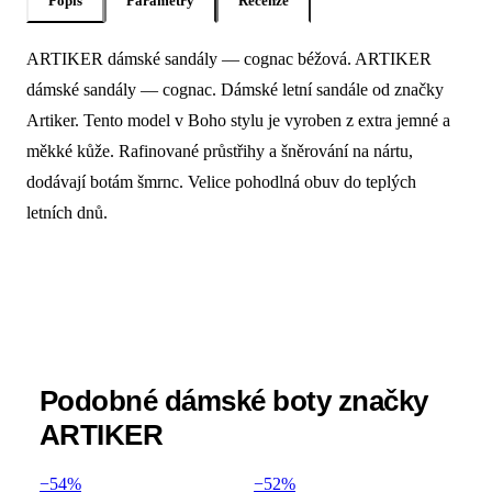
Popis
Parametry
Recenze
ARTIKER dámské sandály — cognac béžová. ARTIKER
Popis produktu Artiker Dámské sandály
dámské sandály — cognac. Dámské letní sandále od značky
Artiker. Tento model v Boho stylu je vyroben z extra jemné a
měkké kůže. Rafinované průstřihy a šněrování na nártu,
dodávají botám šmrnc. Velice pohodlná obuv do teplých
letních dnů.
Podobné dámské boty značky
ARTIKER
−54%
−52%