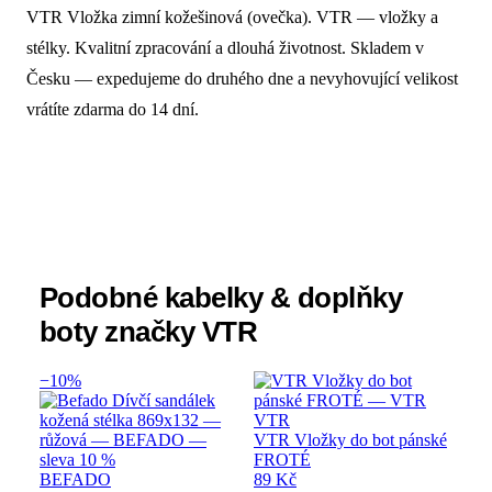
VTR Vložka zimní kožešinová (ovečka). VTR — vložky a
Popis produktu VTR Vložka zimní kožeši
stélky. Kvalitní zpracování a dlouhá životnost. Skladem v
Česku — expedujeme do druhého dne a nevyhovující velikost
vrátíte zdarma do 14 dní.
Podobné kabelky & doplňky
boty značky VTR
−10%
VTR
VTR Vložky do bot pánské
FROTÉ
BEFADO
89 Kč