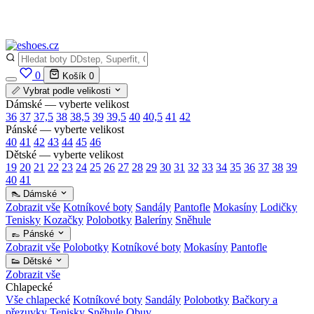
✅
Vše skladem v ČR
· Expedice do 24 h · Ceny pod doporučenou cenou
0
Košík
0
📏 Vybrat podle velikosti
Dámské — vyberte velikost
36
37
37,5
38
38,5
39
39,5
40
40,5
41
42
Pánské — vyberte velikost
40
41
42
43
44
45
46
Dětské — vyberte velikost
19
20
21
22
23
24
25
26
27
28
29
30
31
32
33
34
35
36
37
38
39
40
41
👠 Dámské
Zobrazit vše
Kotníkové boty
Sandály
Pantofle
Mokasíny
Lodičky
Tenisky
Kozačky
Polobotky
Baleríny
Sněhule
👞 Pánské
Zobrazit vše
Polobotky
Kotníkové boty
Mokasíny
Pantofle
👟 Dětské
Zobrazit vše
Chlapecké
Vše chlapecké
Kotníkové boty
Sandály
Polobotky
Bačkory a
přezuvky
Tenisky
Sněhule
Obuv