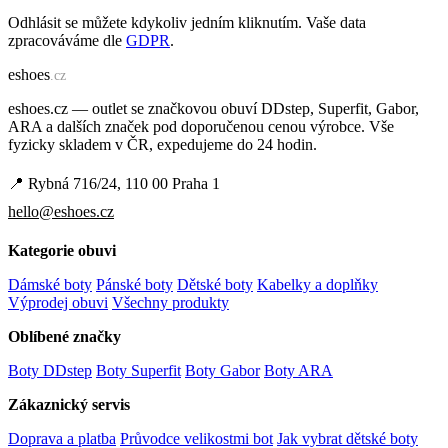
Odhlásit se můžete kdykoliv jedním kliknutím. Vaše data
zpracováváme dle
GDPR
.
e
shoes
.cz
eshoes.cz — outlet se značkovou obuví DDstep, Superfit, Gabor,
ARA a dalších značek pod doporučenou cenou výrobce. Vše
fyzicky skladem v ČR, expedujeme do 24 hodin.
📍 Rybná 716/24, 110 00 Praha 1
hello@eshoes.cz
Kategorie obuvi
Dámské boty
Pánské boty
Dětské boty
Kabelky a doplňky
Výprodej obuvi
Všechny produkty
Oblíbené značky
Boty DDstep
Boty Superfit
Boty Gabor
Boty ARA
Zákaznický servis
Doprava a platba
Průvodce velikostmi bot
Jak vybrat dětské boty