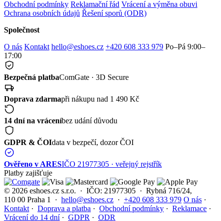
Obchodní podmínky
Reklamační řád
Vrácení a výměna obuvi
Ochrana osobních údajů
Řešení sporů (ODR)
Společnost
O nás
Kontakt
hello@eshoes.cz
+420 608 333 979
Po–Pá 9:00–
17:00
Bezpečná platba
ComGate · 3D Secure
Doprava zdarma
při nákupu nad 1 490 Kč
14 dní na vrácení
bez udání důvodu
GDPR & ČOI
data v bezpečí, dozor ČOI
Ověřeno v ARES
IČO 21977305 · veřejný rejstřík
Platby zajišťuje
© 2026 eshoes.cz s.r.o. · IČO: 21977305 · Rybná 716/24,
110 00 Praha 1 ·
hello@eshoes.cz
·
+420 608 333 979
O nás
·
Kontakt
·
Doprava a platba
·
Obchodní podmínky
·
Reklamace
·
Vrácení do 14 dní
·
GDPR
·
ODR