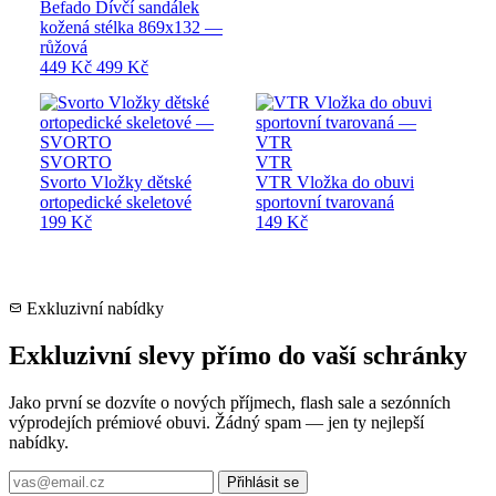
Befado Dívčí sandálek
kožená stélka 869x132 —
růžová
449 Kč
499 Kč
SVORTO
VTR
Svorto Vložky dětské
VTR Vložka do obuvi
ortopedické skeletové
sportovní tvarovaná
199 Kč
149 Kč
Exkluzivní nabídky
Exkluzivní slevy přímo do vaší schránky
Jako první se dozvíte o nových příjmech, flash sale a sezónních
výprodejích prémiové obuvi. Žádný spam — jen ty nejlepší
nabídky.
Přihlásit se