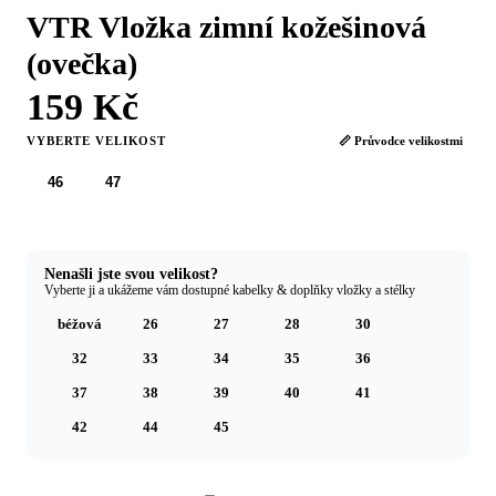
VTR Vložka zimní kožešinová
(ovečka)
159 Kč
VYBERTE VELIKOST
📏 Průvodce velikostmi
46
47
Nenašli jste svou velikost?
Vyberte ji a ukážeme vám dostupné kabelky & doplňky vložky a stélky
béžová
26
27
28
30
32
33
34
35
36
37
38
39
40
41
42
44
45