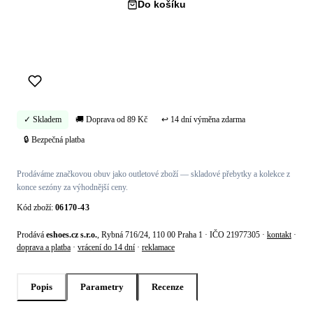
Do košíku
Koupit hned →
✓ Skladem
🚚 Doprava od 89 Kč
↩ 14 dní výměna zdarma
🔒 Bezpečná platba
Prodáváme značkovou obuv jako outletové zboží — skladové přebytky a kolekce z
konce sezóny za výhodnější ceny.
Kód zboží:
06170-43
Prodává
eshoes.cz s.r.o.
, Rybná 716/24, 110 00 Praha 1 · IČO 21977305 ·
kontakt
·
doprava a platba
·
vrácení do 14 dní
·
reklamace
Popis
Parametry
Recenze