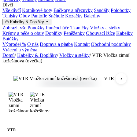
Dívčí
Vše dívčí
Kotníkové boty
Bačkory a přezuvky
Sandály
Polobotky
Tenisky
Obuv
Pantofle
Sněhule
Kozačky
Baleríny
👜 Kabelky & Doplňky
Zobrazit vše
Ponožky
Punčocháče
Tkaničky
Vložky a stélky
Krémy a péče o obuv
Doplňky
Peněženky
Obouvací lžíce
Kabelky
Batůžky
Výprodej %
O nás
Doprava a platba
Kontakt
Obchodní podmínky
Vrácení a výměna
Domů
/
Kabelky & Doplňky
/
Vložky a stélky
/
VTR Vložka zimní
kožešinová (ovečka)
›
VTR