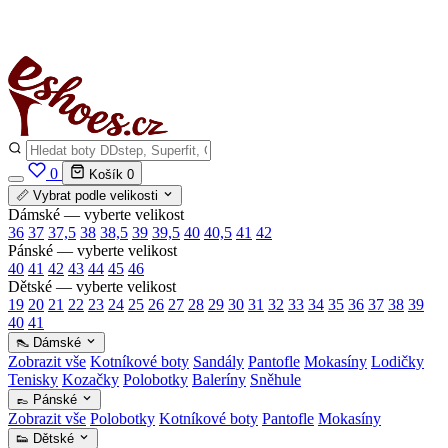
✅
Vše skladem v ČR
· Expedice do 24 h · Ceny pod doporučenou cenou
0
Košík
0
📏 Vybrat podle velikosti
Dámské — vyberte velikost
36
37
37,5
38
38,5
39
39,5
40
40,5
41
42
Pánské — vyberte velikost
40
41
42
43
44
45
46
Dětské — vyberte velikost
19
20
21
22
23
24
25
26
27
28
29
30
31
32
33
34
35
36
37
38
39
40
41
👠 Dámské
Zobrazit vše
Kotníkové boty
Sandály
Pantofle
Mokasíny
Lodičky
Tenisky
Kozačky
Polobotky
Baleríny
Sněhule
👞 Pánské
Zobrazit vše
Polobotky
Kotníkové boty
Pantofle
Mokasíny
👟 Dětské