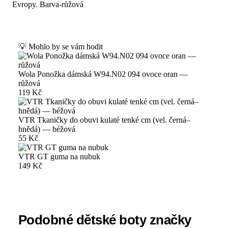
Evropy. Barva-růžová
💡 Mohlo by se vám hodit
Wola Ponožka dámská W94.N02 094 ovoce oran —
růžová
119 Kč
VTR Tkaničky do obuvi kulaté tenké cm (vel. černá–
hnědá) — béžová
55 Kč
VTR GT guma na nubuk
149 Kč
Podobné dětské boty značky