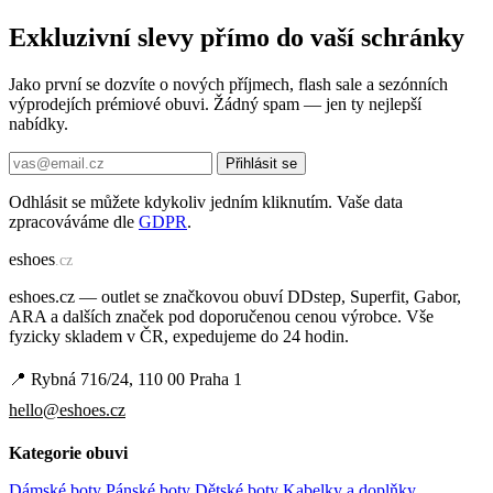
Exkluzivní slevy přímo do vaší schránky
Jako první se dozvíte o nových příjmech, flash sale a sezónních
výprodejích prémiové obuvi. Žádný spam — jen ty nejlepší
nabídky.
Přihlásit se
Odhlásit se můžete kdykoliv jedním kliknutím. Vaše data
zpracováváme dle
GDPR
.
e
shoes
.cz
eshoes.cz — outlet se značkovou obuví DDstep, Superfit, Gabor,
ARA a dalších značek pod doporučenou cenou výrobce. Vše
fyzicky skladem v ČR, expedujeme do 24 hodin.
📍 Rybná 716/24, 110 00 Praha 1
hello@eshoes.cz
Kategorie obuvi
Dámské boty
Pánské boty
Dětské boty
Kabelky a doplňky