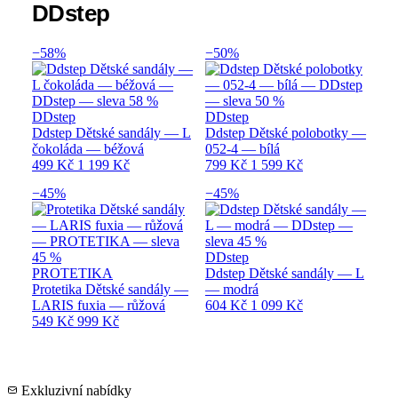
DDstep
−58%
−50%
DDstep
DDstep
Ddstep Dětské sandály — L
Ddstep Dětské polobotky —
čokoláda — béžová
052-4 — bílá
499 Kč
1 199 Kč
799 Kč
1 599 Kč
−45%
−45%
DDstep
PROTETIKA
Ddstep Dětské sandály — L
Protetika Dětské sandály —
— modrá
LARIS fuxia — růžová
604 Kč
1 099 Kč
549 Kč
999 Kč
Exkluzivní nabídky