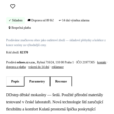
✓ Skladem
🚚 Doprava od 89 Kč
↩ 14 dní výměna zdarma
🔒 Bezpečná platba
Prodáváme značkovou obuv jako outletové zboží — skladové přebytky a kolekce z
konce sezóny za výhodnější ceny.
Kód zboží:
82370
Prodává
eshoes.cz s.r.o.
, Rybná 716/24, 110 00 Praha 1 · IČO 21977305 ·
kontakt
·
doprava a platba
·
vrácení do 14 dní
·
reklamace
Popis
Parametry
Recenze
DDstep dětské mokasíny — šedá. Použité přírodní materiály
Popis produktu Ddstep Dětské mokasíny
testované v české laboratoři. Nová technologie šití zaručující
flexibilitu a komfort Kulatá prostorná špička poskytující