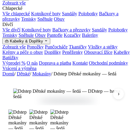
Zobrazit vše
Chlapecké
Vše chlapecké
Kotníkové boty
Sandály
Polobotky
Bačkory a
přezuvky
Tenisky
Sněhule
Obuv
Dívčí
Vše dívčí
Kotníkové boty
Bačkory a přezuvky
Sandály
Polobotky
Tenisky
Sněhule
Obuv
Pantofle
Kozačky
Baleríny
👜 Kabelky & Doplňky
Zobrazit vše
Ponožky
Punčocháče
Tkaničky
Vložky a stélky
Krémy a péče o obuv
Doplňky
Peněženky
Obouvací lžíce
Kabelky
Batůžky
Výprodej %
O nás
Doprava a platba
Kontakt
Obchodní podmínky
Vrácení a výměna
Domů
/
Dětské
/
Mokasíny
/
Ddstep Dětské mokasíny — šedá
›