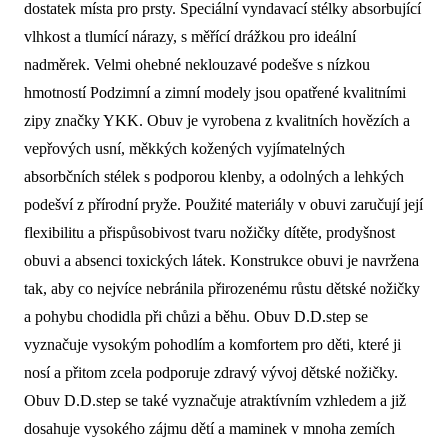
dostatek místa pro prsty. Speciální vyndavací stélky absorbující
vlhkost a tlumící nárazy, s měřící drážkou pro ideální
nadměrek. Velmi ohebné neklouzavé podešve s nízkou
hmotností Podzimní a zimní modely jsou opatřené kvalitními
zipy značky YKK. Obuv je vyrobena z kvalitních hovězích a
vepřových usní, měkkých kožených vyjímatelných
absorbčních stélek s podporou klenby, a odolných a lehkých
podešví z přírodní pryže. Použité materiály v obuvi zaručují její
flexibilitu a přispůsobivost tvaru nožičky dítěte, prodyšnost
obuvi a absenci toxických látek. Konstrukce obuvi je navržena
tak, aby co nejvíce nebránila přirozenému růstu dětské nožičky
a pohybu chodidla při chůzi a běhu. Obuv D.D.step se
vyznačuje vysokým pohodlím a komfortem pro děti, které ji
nosí a přitom zcela podporuje zdravý vývoj dětské nožičky.
Obuv D.D.step se také vyznačuje atraktívním vzhledem a již
dosahuje vysokého zájmu dětí a maminek v mnoha zemích