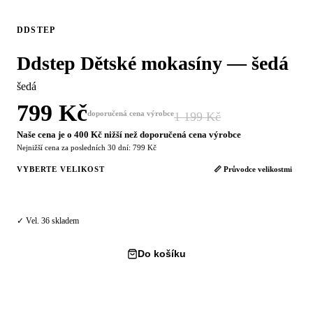
DDSTEP
Ddstep Dětské mokasíny — šedá
šedá
799 Kč
doporučená cena výrobce
1 199 Kč
−33 %
Naše cena je o 400 Kč nižší než doporučená cena výrobce
Nejnižší cena za posledních 30 dní: 799 Kč
VYBERTE VELIKOST
📏 Průvodce velikostmi
36
✓ Vel. 36 skladem
Do košíku
Koupit hned →