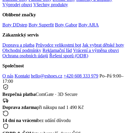
Výprodej obuvi
Všechny produkty
Oblíbené značky
Boty DDstep
Boty Superfit
Boty Gabor
Boty ARA
Zákaznický servis
Doprava a platba
Průvodce velikostmi bot
Jak vybrat dětské boty
Obchodní podmínky
Reklamační řád
Vrácení a výměna obuvi
Ochrana osobních údajů
Řešení sporů (ODR)
Společnost
O nás
Kontakt
hello@eshoes.cz
+420 608 333 979
Po–Pá 9:00–
17:00
Bezpečná platba
ComGate · 3D Secure
Doprava zdarma
při nákupu nad 1 490 Kč
14 dní na vrácení
bez udání důvodu