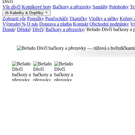
Dívčí
Vše dívčí
Kotníkové boty
Bačkory a přezuvky
Sandály
Polobotky
Te
👜 Kabelky & Doplňky
Zobrazit vše
Ponožky
Punčocháče
Tkaničky
Vložky a stélky
Krémy a
Výprodej %
O nás
Doprava a platba
Kontakt
Obchodní podmínky
Vr
Domů
/
Dětské
/
Dívčí
/
Bačkory a přezuvky
/
Befado Dívčí bačkory a 