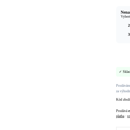
Nenaš
Vybert
2
3
✓ Skla
Prodáváme
za výhodn
Kód zbož
Prodává
e
platba
·
vr