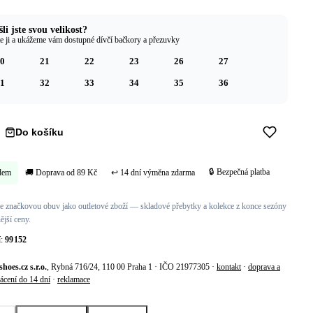
li jste svou velikost?
e ji a ukážeme vám dostupné dívčí bačkory a přezuvky
0
21
22
23
26
27
1
32
33
34
35
36
Do košíku
Koupit hned →
🔒 Bezpečná platba
dem
🚚 Doprava od 89 Kč
↩ 14 dní výměna zdarma
 značkovou obuv jako outletové zboží — skladové přebytky a kolekce z konce sezóny
ější ceny.
í:
99152
shoes.cz s.r.o.
, Rybná 716/24, 110 00 Praha 1 · IČO 21977305 ·
kontakt
·
doprava a
ácení do 14 dní
·
reklamace