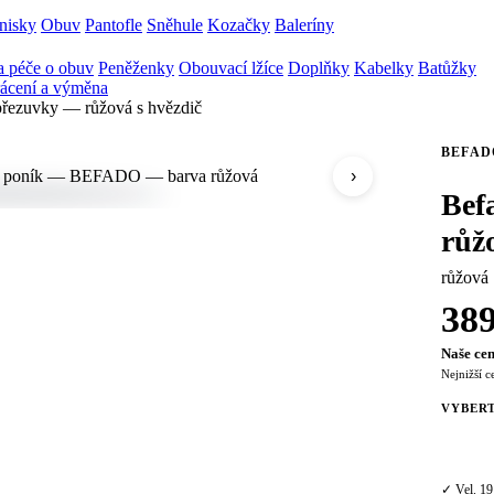
nisky
Obuv
Pantofle
Sněhule
Kozačky
Baleríny
 péče o obuv
Peněženky
Obouvací lžíce
Doplňky
Kabelky
Batůžky
ácení a výměna
přezuvky — růžová s hvězdič
BEFAD
›
Bef
růž
růžová
38
Naše cen
Nejnižší c
VYBERT
19
✓ Vel. 19