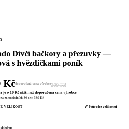
O
ado Dívčí bačkory a přezuvky —
ová s hvězdičkami poník
9 Kč
doporučená cena výrobce
399 Kč
−3 %
a je o 10 Kč nižší než doporučená cena výrobce
ena za posledních 30 dní: 389 Kč
E VELIKOST
📏 Průvodce velikostmi
 skladem