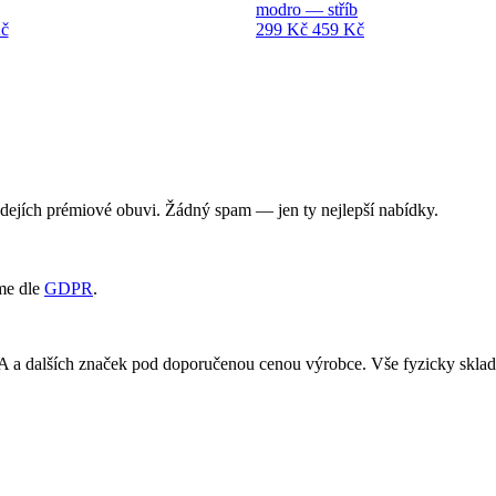
modro — stříb
č
299 Kč
459 Kč
rodejích prémiové obuvi. Žádný spam — jen ty nejlepší nabídky.
me dle
GDPR
.
RA a dalších značek pod doporučenou cenou výrobce. Vše fyzicky skl