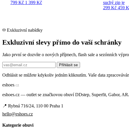
799 Kč
1 399 Kč
suchý zip je
299 Kč
459 K
Exkluzivní nabídky
Exkluzivní slevy přímo do vaší schránky
Jako první se dozvíte o nových příjmech, flash sale a sezónních výp
Přihlásit se
Odhlásit se můžete kdykoliv jedním kliknutím. Vaše data zpracovává
e
shoes
.cz
eshoes.cz — outlet se značkovou obuví DDstep, Superfit, Gabor, A
📍 Rybná 716/24, 110 00 Praha 1
hello@eshoes.cz
Kategorie obuvi