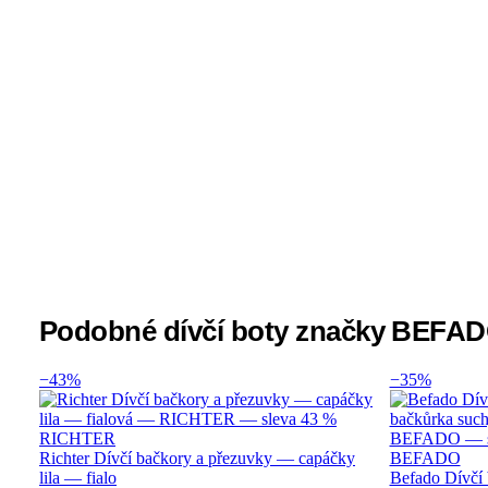
Podobné dívčí boty značky BEFA
−43%
−35%
RICHTER
Richter Dívčí bačkory a přezuvky — capáčky
BEFADO
lila — fialo
Befado Dívčí