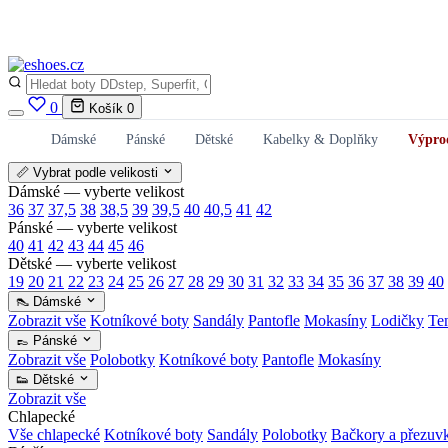
0
Košík
0
Dámské
Pánské
Dětské
Kabelky & Doplňky
Výpro
📏 Vybrat podle velikosti
Dámské — vyberte velikost
36
37
37,5
38
38,5
39
39,5
40
40,5
41
42
Pánské — vyberte velikost
40
41
42
43
44
45
46
Dětské — vyberte velikost
19
20
21
22
23
24
25
26
27
28
29
30
31
32
33
34
35
36
37
38
39
40
👠 Dámské
Zobrazit vše
Kotníkové boty
Sandály
Pantofle
Mokasíny
Lodičky
Te
👞 Pánské
Zobrazit vše
Polobotky
Kotníkové boty
Pantofle
Mokasíny
👟 Dětské
Zobrazit vše
Chlapecké
Vše chlapecké
Kotníkové boty
Sandály
Polobotky
Bačkory a přezuv