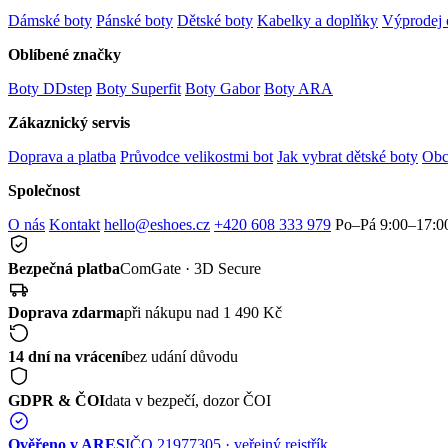
Dámské boty
Pánské boty
Dětské boty
Kabelky a doplňky
Výprodej 
Oblíbené značky
Boty DDstep
Boty Superfit
Boty Gabor
Boty ARA
Zákaznický servis
Doprava a platba
Průvodce velikostmi bot
Jak vybrat dětské boty
Obc
Společnost
O nás
Kontakt
hello@eshoes.cz
+420 608 333 979
Po–Pá 9:00–17:0
Bezpečná platba
ComGate · 3D Secure
Doprava zdarma
při nákupu nad 1 490 Kč
14 dní na vrácení
bez udání důvodu
GDPR & ČOI
data v bezpečí, dozor ČOI
Ověřeno v ARES
IČO 21977305 · veřejný rejstřík