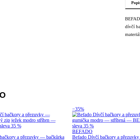
Popi
BEFADO
Popi
dívčí b
materiá
DO
−35%
BEFADO
 bačkory a přezuvky — bačkůrka
Befado Dívčí bačkory a přezuvk