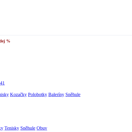
✅
Vše skladem v ČR
· Expedice do 24 h · Ceny pod doporučenou cenou
dej %
41
nisky
Kozačky
Polobotky
Baleríny
Sněhule
ky
Tenisky
Sněhule
Obuv