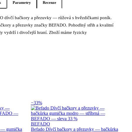
s
Parametry
Recenze
 dívčí bačkory a přezuvky — růžová s hvězdičkami poník.
s produktu Befado Dívčí bačkory a přezuvky
ačkory a přezuvky značky BEFADO. Pohodlný střih a kvalitní
ly vydrží i divočejší hraní. Zboží máme fyzicky
−33%
BEFADO
y — gumička
Befado Dívčí bačkory a přezuvky — bačkůrka