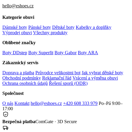
hello@eshoes.cz
Kategorie obuvi
Dámské boty
Pánské boty
Dětské boty
Kabelky a doplňky
Výprodej obuvi
Všechny produkty
Oblíbené značky
Boty DDstep
Boty Superfit
Boty Gabor
Boty ARA
Zákaznický servis
Doprava a platba
Průvodce velikostmi bot
Jak vybrat dětské boty
Obchodní podmínky
Reklamační řád
Vrácení a výměna obuvi
Ochrana osobních údajů
Řešení sporů (ODR)
Společnost
O nás
Kontakt
hello@eshoes.cz
+420 608 333 979
Po–Pá 9:00–
17:00
Bezpečná platba
ComGate · 3D Secure