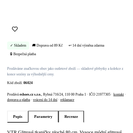
Koupit hned →
✓ Skladem
🚚 Doprava od 89 Kč
↩ 14 dní výměna zdarma
🔒 Bezpečná platba
Prodáváme značkovou obuv jako outletové zboží — skladové přebytky a kolekce z
konce sezóny za výhodnější ceny.
Kód zboží:
06024
Prodává
eshoes.cz s.r.o.
, Rybná 716/24, 110 00 Praha 1 · IČO 21977305 ·
kontakt
·
doprava a platba
·
vrácení do 14 dní
·
reklamace
Popis
Parametry
Recenze
VTR Glitrové tkaničky ploché 80 cm. Vysoce módní glitrové