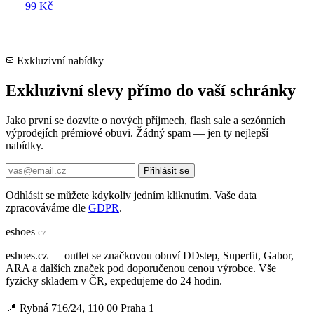
99 Kč
Exkluzivní nabídky
Exkluzivní slevy přímo do vaší schránky
Jako první se dozvíte o nových příjmech, flash sale a sezónních
výprodejích prémiové obuvi. Žádný spam — jen ty nejlepší
nabídky.
Přihlásit se
Odhlásit se můžete kdykoliv jedním kliknutím. Vaše data
zpracováváme dle
GDPR
.
e
shoes
.cz
eshoes.cz — outlet se značkovou obuví DDstep, Superfit, Gabor,
ARA a dalších značek pod doporučenou cenou výrobce. Vše
fyzicky skladem v ČR, expedujeme do 24 hodin.
📍 Rybná 716/24, 110 00 Praha 1