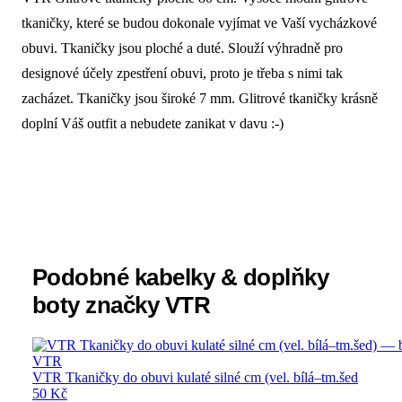
Popis produktu VTR Glitrové tkaničky p
tkaničky, které se budou dokonale vyjímat ve Vaší vycházkové
obuvi. Tkaničky jsou ploché a duté. Slouží výhradně pro
designové účely zpestření obuvi, proto je třeba s nimi tak
zacházet. Tkaničky jsou široké 7 mm. Glitrové tkaničky krásně
doplní Váš outfit a nebudete zanikat v davu :-)
Podobné kabelky & doplňky
boty značky VTR
VTR
VTR Tkaničky do obuvi kulaté silné cm (vel. bílá–tm.šed
50 Kč