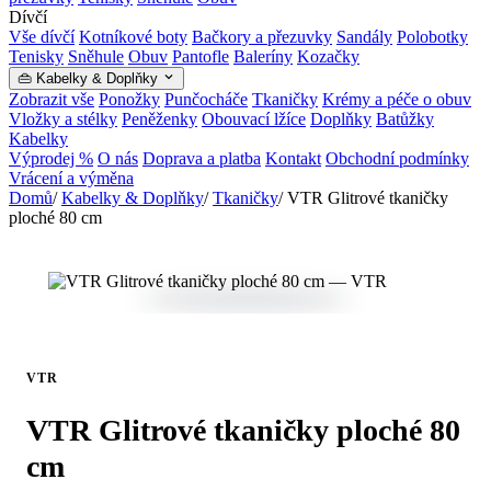
Dívčí
Vše dívčí
Kotníkové boty
Bačkory a přezuvky
Sandály
Polobotky
Tenisky
Sněhule
Obuv
Pantofle
Baleríny
Kozačky
👜 Kabelky & Doplňky
Zobrazit vše
Ponožky
Punčocháče
Tkaničky
Krémy a péče o obuv
Vložky a stélky
Peněženky
Obouvací lžíce
Doplňky
Batůžky
Kabelky
Výprodej %
O nás
Doprava a platba
Kontakt
Obchodní podmínky
Vrácení a výměna
Domů
/
Kabelky & Doplňky
/
Tkaničky
/
VTR Glitrové tkaničky
ploché 80 cm
VTR
VTR Glitrové tkaničky ploché 80
cm