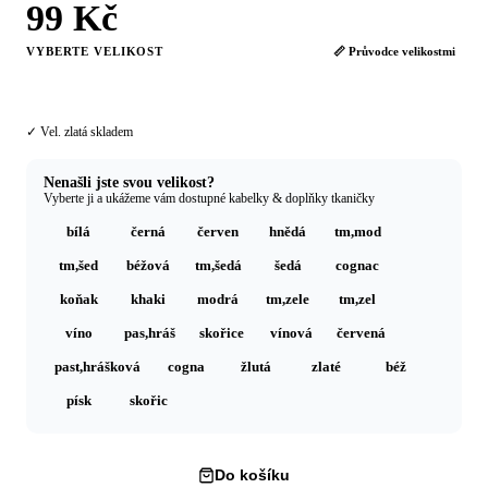
99 Kč
VYBERTE VELIKOST
📏 Průvodce velikostmi
zlatá
✓ Vel. zlatá skladem
Nenašli jste svou velikost?
Vyberte ji a ukážeme vám dostupné kabelky & doplňky tkaničky
bílá
černá
červen
hnědá
tm,mod
tm,šed
béžová
tm,šedá
šedá
cognac
koňak
khaki
modrá
tm,zele
tm,zel
víno
pas,hráš
skořice
vínová
červená
past,hrášková
cogna
žlutá
zlaté
béž
písk
skořic
Do košíku