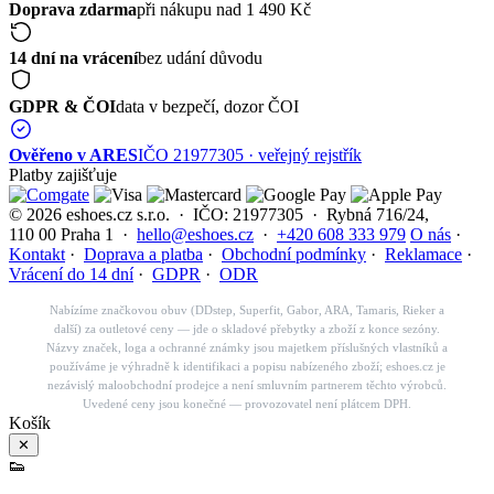
Doprava zdarma
při nákupu nad 1 490 Kč
14 dní na vrácení
bez udání důvodu
GDPR & ČOI
data v bezpečí, dozor ČOI
Ověřeno v ARES
IČO 21977305 · veřejný rejstřík
Platby zajišťuje
© 2026 eshoes.cz s.r.o. · IČO: 21977305 · Rybná 716/24,
110 00 Praha 1 ·
hello@eshoes.cz
·
+420 608 333 979
O nás
·
Kontakt
·
Doprava a platba
·
Obchodní podmínky
·
Reklamace
·
Vrácení do 14 dní
·
GDPR
·
ODR
Nabízíme značkovou obuv (DDstep, Superfit, Gabor, ARA, Tamaris, Rieker a
další) za outletové ceny — jde o skladové přebytky a zboží z konce sezóny.
Názvy značek, loga a ochranné známky jsou majetkem příslušných vlastníků a
používáme je výhradně k identifikaci a popisu nabízeného zboží; eshoes.cz je
nezávislý maloobchodní prodejce a není smluvním partnerem těchto výrobců.
Uvedené ceny jsou konečné — provozovatel není plátcem DPH.
Košík
✕
👟