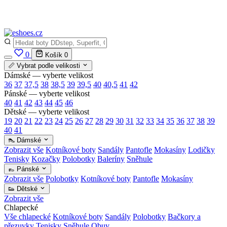
✅
Vše skladem v ČR
· Expedice do 24 h · Ceny pod doporučenou cenou
0
Košík
0
📏 Vybrat podle velikosti
Dámské — vyberte velikost
36
37
37,5
38
38,5
39
39,5
40
40,5
41
42
Pánské — vyberte velikost
40
41
42
43
44
45
46
Dětské — vyberte velikost
19
20
21
22
23
24
25
26
27
28
29
30
31
32
33
34
35
36
37
38
39
40
41
👠 Dámské
Zobrazit vše
Kotníkové boty
Sandály
Pantofle
Mokasíny
Lodičky
Tenisky
Kozačky
Polobotky
Baleríny
Sněhule
👞 Pánské
Zobrazit vše
Polobotky
Kotníkové boty
Pantofle
Mokasíny
👟 Dětské
Zobrazit vše
Chlapecké
Vše chlapecké
Kotníkové boty
Sandály
Polobotky
Bačkory a
přezuvky
Tenisky
Sněhule
Obuv