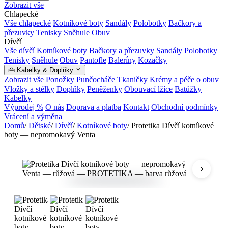
Zobrazit vše
Chlapecké
Vše chlapecké
Kotníkové boty
Sandály
Polobotky
Bačkory a
přezuvky
Tenisky
Sněhule
Obuv
Dívčí
Vše dívčí
Kotníkové boty
Bačkory a přezuvky
Sandály
Polobotky
Tenisky
Sněhule
Obuv
Pantofle
Baleríny
Kozačky
👜 Kabelky & Doplňky
Zobrazit vše
Ponožky
Punčocháče
Tkaničky
Krémy a péče o obuv
Vložky a stélky
Doplňky
Peněženky
Obouvací lžíce
Batůžky
Kabelky
Výprodej %
O nás
Doprava a platba
Kontakt
Obchodní podmínky
Vrácení a výměna
Domů
/
Dětské
/
Dívčí
/
Kotníkové boty
/
Protetika Dívčí kotníkové
boty — nepromokavý Venta
›