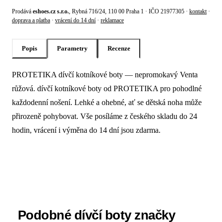
Prodává
eshoes.cz s.r.o.
, Rybná 716/24, 110 00 Praha 1 · IČO 21977305 ·
kontakt
·
doprava a platba
·
vrácení do 14 dní
·
reklamace
Popis
Parametry
Recenze
PROTETIKA dívčí kotníkové boty — nepromokavý Venta
Popis produktu Protetika Dívčí kotník
růžová. dívčí kotníkové boty od PROTETIKA pro pohodlné
každodenní nošení. Lehké a ohebné, ať se dětská noha může
přirozeně pohybovat. Vše posíláme z českého skladu do 24
hodin, vrácení i výměna do 14 dní jsou zdarma.
Podobné dívčí boty značky