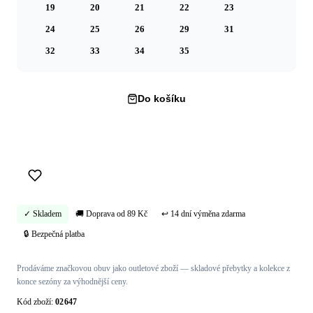
19
20
21
22
23
24
25
26
29
31
32
33
34
35
Do košíku
Koupit hned →
✓ Skladem
🚚 Doprava od 89 Kč
↩ 14 dní výměna zdarma
🔒 Bezpečná platba
Prodáváme značkovou obuv jako outletové zboží — skladové přebytky a kolekce z
konce sezóny za výhodnější ceny.
Kód zboží:
02647