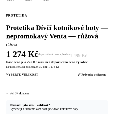
PROTETIKA
Protetika Dívčí kotníkové boty —
nepromokavý Venta — růžová
růžová
1 274 Kč
doporučená cena výrobce
1 499 Kč
−15 %
Naše cena je o 225 Kč nižší než doporučená cena výrobce
Nejnižší cena za posledních 30 dní: 1 274 Kč
VYBERTE VELIKOST
📏 Průvodce velikostmi
37
✓ Vel. 37 skladem
Nenašli jste svou velikost?
Vyberte ji a ukážeme vám dostupné dívčí kotníkové boty