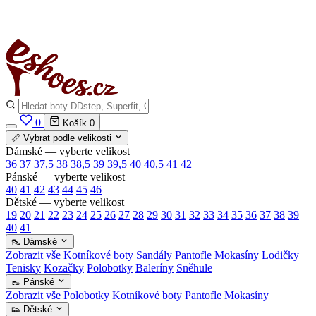
✅
Vše skladem v ČR
· Expedice do 24 h · Ceny pod doporučenou cenou
0
Košík
0
📏 Vybrat podle velikosti
Dámské — vyberte velikost
36
37
37,5
38
38,5
39
39,5
40
40,5
41
42
Pánské — vyberte velikost
40
41
42
43
44
45
46
Dětské — vyberte velikost
19
20
21
22
23
24
25
26
27
28
29
30
31
32
33
34
35
36
37
38
39
40
41
👠 Dámské
Zobrazit vše
Kotníkové boty
Sandály
Pantofle
Mokasíny
Lodičky
Tenisky
Kozačky
Polobotky
Baleríny
Sněhule
👞 Pánské
Zobrazit vše
Polobotky
Kotníkové boty
Pantofle
Mokasíny
👟 Dětské