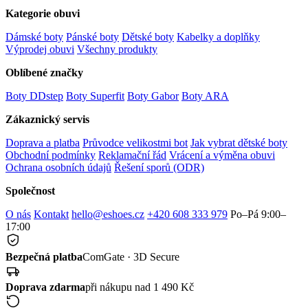
Kategorie obuvi
Dámské boty
Pánské boty
Dětské boty
Kabelky a doplňky
Výprodej obuvi
Všechny produkty
Oblíbené značky
Boty DDstep
Boty Superfit
Boty Gabor
Boty ARA
Zákaznický servis
Doprava a platba
Průvodce velikostmi bot
Jak vybrat dětské boty
Obchodní podmínky
Reklamační řád
Vrácení a výměna obuvi
Ochrana osobních údajů
Řešení sporů (ODR)
Společnost
O nás
Kontakt
hello@eshoes.cz
+420 608 333 979
Po–Pá 9:00–
17:00
Bezpečná platba
ComGate · 3D Secure
Doprava zdarma
při nákupu nad 1 490 Kč