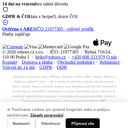
14 dní na vrácení
bez udání důvodu
GDPR & ČOI
data v bezpečí, dozor ČOI
Ověřeno v ARES
IČO 21977305 · veřejný rejstřík
Platby zajišťuje
© 2026 eshoes.cz s.r.o. · IČO: 21977305 · Rybná 716/24,
110 00 Praha 1 ·
hello@eshoes.cz
·
+420 608 333 979
O nás
·
Kontakt
·
Doprava a platba
·
Obchodní podmínky
·
Reklamace
·
Vrácení do 14 dní
·
GDPR
·
ODR
Nabízíme značkovou obuv (DDstep, Superfit, Gabor, ARA, Tamaris, Rieker a
další) za outletové ceny — jde o skladové přebytky a zboží z konce sezóny.
Názvy značek, loga a ochranné známky jsou majetkem příslušných vlastníků a
používáme je výhradně k identifikaci a popisu nabízeného zboží; eshoes.cz je
nezávislý maloobchodní prodejce a není smluvním partnerem těchto výrobců.
Uvedené ceny jsou konečné — provozovatel není plátcem DPH.
Košík
🍪 Používáme cookies pro správné fungování webu a analýzu
✕
návštěvnosti.
Zásady zpracování
👟
Nastavení
Odmítnout
Přijmout vše
Váš košík je prázdný