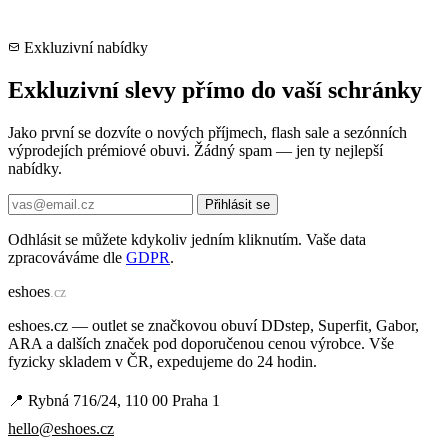
Exkluzivní nabídky
Exkluzivní slevy přímo do vaší schránky
Jako první se dozvíte o nových příjmech, flash sale a sezónních
výprodejích prémiové obuvi. Žádný spam — jen ty nejlepší
nabídky.
Přihlásit se
Odhlásit se můžete kdykoliv jedním kliknutím. Vaše data
zpracováváme dle
GDPR
.
e
shoes
.cz
eshoes.cz — outlet se značkovou obuví DDstep, Superfit, Gabor,
ARA a dalších značek pod doporučenou cenou výrobce. Vše
fyzicky skladem v ČR, expedujeme do 24 hodin.
📍 Rybná 716/24, 110 00 Praha 1
hello@eshoes.cz