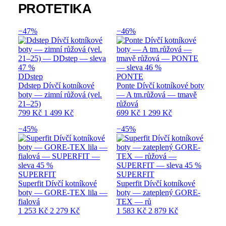
PROTETIKA
−47%
−46%
DDstep
PONTE
Ddstep Dívčí kotníkové
Ponte Dívčí kotníkové boty
boty — zimní růžová (vel.
— A tm.růžová — tmavě
21–25)
růžová
799 Kč
1 499 Kč
699 Kč
1 299 Kč
−45%
−45%
SUPERFIT
SUPERFIT
Superfit Dívčí kotníkové
Superfit Dívčí kotníkové
boty — GORE-TEX lila —
boty — zateplený GORE-
fialová
TEX — rů
1 253 Kč
2 279 Kč
1 583 Kč
2 879 Kč