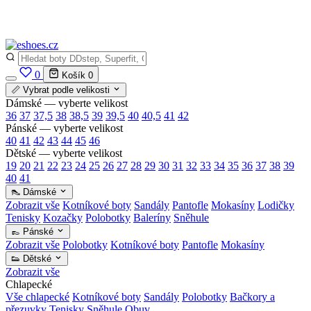
✅
Vše skladem v ČR
· Expedice do 24 h · Ceny pod doporučenou cenou
0
Košík
0
📏 Vybrat podle velikosti
Dámské — vyberte velikost
36
37
37,5
38
38,5
39
39,5
40
40,5
41
42
Pánské — vyberte velikost
40
41
42
43
44
45
46
Dětské — vyberte velikost
19
20
21
22
23
24
25
26
27
28
29
30
31
32
33
34
35
36
37
38
39
40
41
👠 Dámské
Zobrazit vše
Kotníkové boty
Sandály
Pantofle
Mokasíny
Lodičky
Tenisky
Kozačky
Polobotky
Baleríny
Sněhule
👞 Pánské
Zobrazit vše
Polobotky
Kotníkové boty
Pantofle
Mokasíny
👟 Dětské
Zobrazit vše
Chlapecké
Vše chlapecké
Kotníkové boty
Sandály
Polobotky
Bačkory a
přezuvky
Tenisky
Sněhule
Obuv