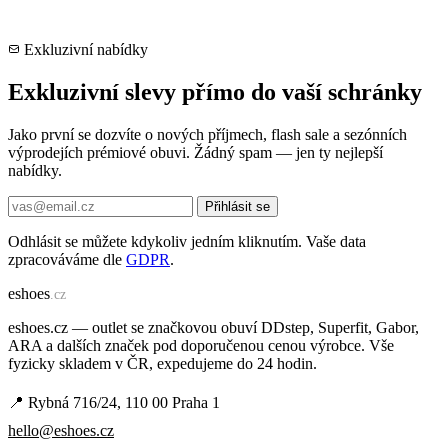
Exkluzivní nabídky
Exkluzivní slevy přímo do vaší schránky
Jako první se dozvíte o nových příjmech, flash sale a sezónních
výprodejích prémiové obuvi. Žádný spam — jen ty nejlepší
nabídky.
Přihlásit se
Odhlásit se můžete kdykoliv jedním kliknutím. Vaše data
zpracováváme dle
GDPR
.
e
shoes
.cz
eshoes.cz — outlet se značkovou obuví DDstep, Superfit, Gabor,
ARA a dalších značek pod doporučenou cenou výrobce. Vše
fyzicky skladem v ČR, expedujeme do 24 hodin.
📍 Rybná 716/24, 110 00 Praha 1
hello@eshoes.cz