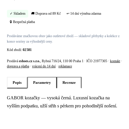
✓ Skladem
🚚 Doprava od 89 Kč
↩ 14 dní výměna zdarma
🔒 Bezpečná platba
Prodáváme značkovou obuv jako outletové zboží — skladové přebytky a kolekce z
konce sezóny za výhodnější ceny.
Kód zboží:
02581
Prodává
eshoes.cz s.r.o.
, Rybná 716/24, 110 00 Praha 1 · IČO 21977305 ·
kontakt
·
doprava a platba
·
vrácení do 14 dní
·
reklamace
Popis
Parametry
Recenze
GABOR kozačky — vysoká černá. Luxusní kozačka na
Popis produktu Gabor Kozačky — vysok
vyšším podpatku, užší střih s pérkem pro pohodlnější nošení.