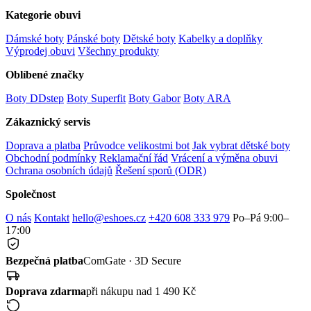
Kategorie obuvi
Dámské boty
Pánské boty
Dětské boty
Kabelky a doplňky
Výprodej obuvi
Všechny produkty
Oblíbené značky
Boty DDstep
Boty Superfit
Boty Gabor
Boty ARA
Zákaznický servis
Doprava a platba
Průvodce velikostmi bot
Jak vybrat dětské boty
Obchodní podmínky
Reklamační řád
Vrácení a výměna obuvi
Ochrana osobních údajů
Řešení sporů (ODR)
Společnost
O nás
Kontakt
hello@eshoes.cz
+420 608 333 979
Po–Pá 9:00–
17:00
Bezpečná platba
ComGate · 3D Secure
Doprava zdarma
při nákupu nad 1 490 Kč