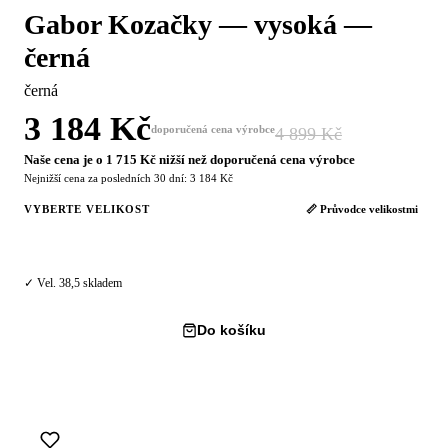
Gabor Kozačky — vysoká —
černá
černá
3 184 Kč
doporučená cena výrobce
4 899 Kč
−35 %
Naše cena je o 1 715 Kč nižší než doporučená cena výrobce
Nejnižší cena za posledních 30 dní: 3 184 Kč
VYBERTE VELIKOST
📏 Průvodce velikostmi
38,5
✓ Vel. 38,5 skladem
Do košíku
Koupit hned →