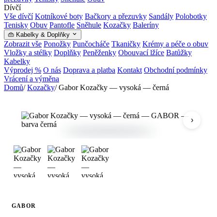
Dívčí
Vše dívčí
Kotníkové boty
Bačkory a přezuvky
Sandály
Polobotky
Tenisky
Obuv
Pantofle
Sněhule
Kozačky
Baleríny
👜 Kabelky & Doplňky
Zobrazit vše
Ponožky
Punčocháče
Tkaničky
Krémy a péče o obuv
Vložky a stélky
Doplňky
Peněženky
Obouvací lžíce
Batůžky
Kabelky
Výprodej %
O nás
Doprava a platba
Kontakt
Obchodní podmínky
Vrácení a výměna
Domů
/
Kozačky
/
Gabor Kozačky — vysoká — černá
›
GABOR