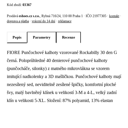
Kód zboží:
03367
Prodává
eshoes.cz s.r.o.
, Rybná 716/24, 110 00 Praha 1 · IČO 21977305 ·
kontakt
·
doprava a platba
·
vrácení do 14 dní
·
reklamace
Popis
Parametry
Recenze
FIORE Punčochové kalhoty vzorované Rockabilly 30 den G
Popis produktu Fiore Punčochové kalhot
černá. Poloprůhledné 40 denierové punčochové kalhoty
(punčocháče, silonky) z matného mikrovlákna se vzorem
imitující nadkolenky a 3D mašličkou. Punčochové kalhoty mají
nezesílený sed, neviditelně zesílené špičky, komfortní ploché
švy, malý bavlněný klínek u velikostí 3-M a 4-L, velký zadní
klín u velikosti 5-XL. Složení: 87% polyamid, 13% elastan