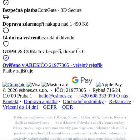
Bezpečná platba
ComGate · 3D Secure
Doprava zdarma
při nákupu nad 1 490 Kč
14 dní na vrácení
bez udání důvodu
GDPR & ČOI
data v bezpečí, dozor ČOI
Ověřeno v ARES
IČO 21977305 · veřejný rejstřík
Platby zajišťuje
© 2026 eshoes.cz s.r.o. · IČO: 21977305 · Rybná 716/24,
110 00 Praha 1 ·
hello@eshoes.cz
·
+420 608 333 979
O nás
·
Kontakt
·
Doprava a platba
·
Obchodní podmínky
·
Reklamace
·
Vrácení do 14 dní
·
GDPR
·
ODR
Nabízíme značkovou obuv (DDstep, Superfit, Gabor, ARA, Tamaris, Rieker a
další) za outletové ceny — jde o skladové přebytky a zboží z konce sezóny.
Názvy značek, loga a ochranné známky jsou majetkem příslušných vlastníků a
používáme je výhradně k identifikaci a popisu nabízeného zboží; eshoes.cz je
nezávislý maloobchodní prodejce a není smluvním partnerem těchto výrobců.