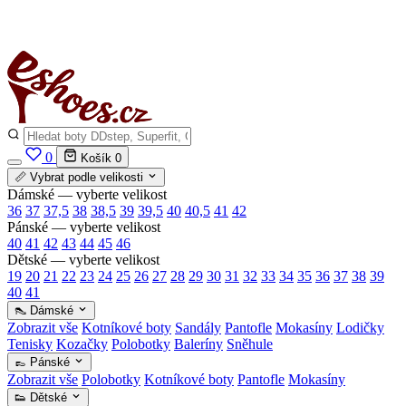
✅
Vše skladem v ČR
· Expedice do 24 h · Ceny pod doporučenou cenou
0
Košík
0
📏 Vybrat podle velikosti
Dámské — vyberte velikost
36
37
37,5
38
38,5
39
39,5
40
40,5
41
42
Pánské — vyberte velikost
40
41
42
43
44
45
46
Dětské — vyberte velikost
19
20
21
22
23
24
25
26
27
28
29
30
31
32
33
34
35
36
37
38
39
40
41
👠 Dámské
Zobrazit vše
Kotníkové boty
Sandály
Pantofle
Mokasíny
Lodičky
Tenisky
Kozačky
Polobotky
Baleríny
Sněhule
👞 Pánské
Zobrazit vše
Polobotky
Kotníkové boty
Pantofle
Mokasíny
👟 Dětské