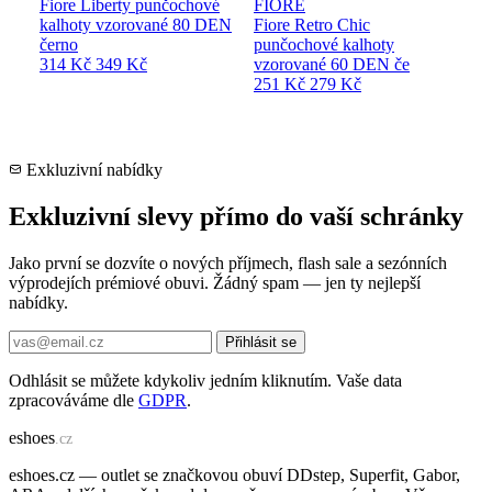
Fiore Liberty punčochové
FIORE
kalhoty vzorované 80 DEN
Fiore Retro Chic
černo
punčochové kalhoty
314 Kč
349 Kč
vzorované 60 DEN če
251 Kč
279 Kč
Exkluzivní nabídky
Exkluzivní slevy přímo do vaší schránky
Jako první se dozvíte o nových příjmech, flash sale a sezónních
výprodejích prémiové obuvi. Žádný spam — jen ty nejlepší
nabídky.
Přihlásit se
Odhlásit se můžete kdykoliv jedním kliknutím. Vaše data
zpracováváme dle
GDPR
.
e
shoes
.cz
eshoes.cz — outlet se značkovou obuví DDstep, Superfit, Gabor,