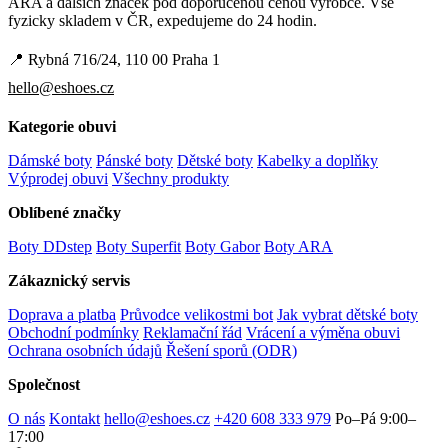
ARA a dalších značek pod doporučenou cenou výrobce. Vše
fyzicky skladem v ČR, expedujeme do 24 hodin.
📍 Rybná 716/24, 110 00 Praha 1
hello@eshoes.cz
Kategorie obuvi
Dámské boty
Pánské boty
Dětské boty
Kabelky a doplňky
Výprodej obuvi
Všechny produkty
Oblíbené značky
Boty DDstep
Boty Superfit
Boty Gabor
Boty ARA
Zákaznický servis
Doprava a platba
Průvodce velikostmi bot
Jak vybrat dětské boty
Obchodní podmínky
Reklamační řád
Vrácení a výměna obuvi
Ochrana osobních údajů
Řešení sporů (ODR)
Společnost
O nás
Kontakt
hello@eshoes.cz
+420 608 333 979
Po–Pá 9:00–
17:00