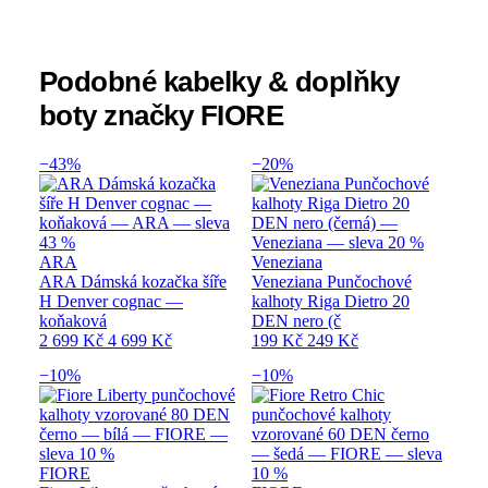
Podobné kabelky & doplňky
boty značky FIORE
−43%
−20%
ARA
Veneziana
ARA Dámská kozačka šíře
Veneziana Punčochové
H Denver cognac —
kalhoty Riga Dietro 20
koňaková
DEN nero (č
2 699 Kč
4 699 Kč
199 Kč
249 Kč
−10%
−10%
FIORE