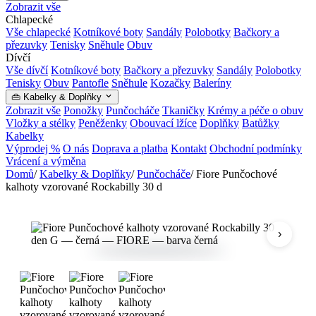
Zobrazit vše
Chlapecké
Vše chlapecké
Kotníkové boty
Sandály
Polobotky
Bačkory a
přezuvky
Tenisky
Sněhule
Obuv
Dívčí
Vše dívčí
Kotníkové boty
Bačkory a přezuvky
Sandály
Polobotky
Tenisky
Obuv
Pantofle
Sněhule
Kozačky
Baleríny
👜 Kabelky & Doplňky
Zobrazit vše
Ponožky
Punčocháče
Tkaničky
Krémy a péče o obuv
Vložky a stélky
Peněženky
Obouvací lžíce
Doplňky
Batůžky
Kabelky
Výprodej %
O nás
Doprava a platba
Kontakt
Obchodní podmínky
Vrácení a výměna
Domů
/
Kabelky & Doplňky
/
Punčocháče
/
Fiore Punčochové
kalhoty vzorované Rockabilly 30 d
›