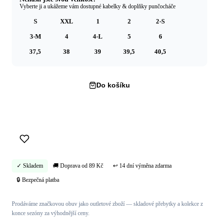
Vyberte ji a ukážeme vám dostupné kabelky & doplňky punčocháče
S
XXL
1
2
2-S
3-M
4
4-L
5
6
37,5
38
39
39,5
40,5
Do košíku
Koupit hned →
✓ Skladem
🚚 Doprava od 89 Kč
↩ 14 dní výměna zdarma
🔒 Bezpečná platba
Prodáváme značkovou obuv jako outletové zboží — skladové přebytky a kolekce z
konce sezóny za výhodnější ceny.