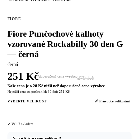
FIORE
Fiore Punčochové kalhoty
vzorované Rockabilly 30 den G
— černá
černá
251 Kč
doporučená cena výrobce
279 Kč
−10 %
Naše cena je o 28 Kč nižší než doporučená cena výrobce
Nejnižší cena za posledních 30 dní: 251 Kč
VYBERTE VELIKOST
📏 Průvodce velikostmi
3
✓ Vel. 3 skladem
Nenašli jste svou velikost?