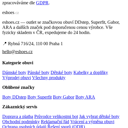
zpracováváme dle
GDPR
.
e
shoes
.cz
eshoes.cz — outlet se značkovou obuví DDstep, Superfit, Gabor,
ARA a dalších značek pod doporučenou cenou výrobce. Vše
fyzicky skladem v ČR, expedujeme do 24 hodin.
📍 Rybná 716/24, 110 00 Praha 1
hello@eshoes.cz
Kategorie obuvi
Dámské boty
Pánské boty
Dětské boty
Kabelky a doplňky
Výprodej obuvi
Všechny produkty
Oblíbené značky
Boty DDstep
Boty Superfit
Boty Gabor
Boty ARA
Zákaznický servis
Doprava a platba
Průvodce velikostmi bot
Jak vybrat dětské boty
Obchodní podmínky
Reklamační řád
Vrácení a výměna obuvi
Ochrana osobních údajů
Řešení sporů (ODR)