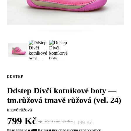
DDSTEP
Ddstep Dívčí kotníkové boty —
tm.růžová tmavě růžová (vel. 24)
tmavě růžová
799 Kč
doporučená cena výrobce
1 199 Kč
−33 %
Naše cena je o 400 Kč nižší než doporučená cena výrobce