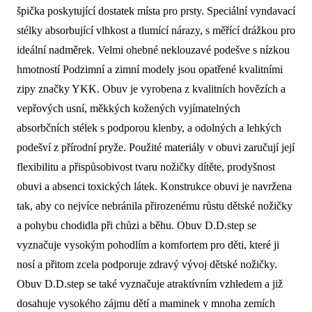
špička poskytující dostatek místa pro prsty. Speciální vyndavací
stélky absorbující vlhkost a tlumící nárazy, s měřící drážkou pro
ideální nadměrek. Velmi ohebné neklouzavé podešve s nízkou
hmotností Podzimní a zimní modely jsou opatřené kvalitními
zipy značky YKK. Obuv je vyrobena z kvalitních hovězích a
vepřových usní, měkkých kožených vyjímatelných
absorbčních stélek s podporou klenby, a odolných a lehkých
podešví z přírodní pryže. Použité materiály v obuvi zaručují její
flexibilitu a přispůsobivost tvaru nožičky dítěte, prodyšnost
obuvi a absenci toxických látek. Konstrukce obuvi je navržena
tak, aby co nejvíce nebránila přirozenému růstu dětské nožičky
a pohybu chodidla při chůzi a běhu. Obuv D.D.step se
vyznačuje vysokým pohodlím a komfortem pro děti, které ji
nosí a přitom zcela podporuje zdravý vývoj dětské nožičky.
Obuv D.D.step se také vyznačuje atraktívním vzhledem a již
dosahuje vysokého zájmu dětí a maminek v mnoha zemích