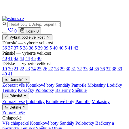
🔒
Bezpečná platba
Apple Pay · Google Pay · platební karta
0
Košík
0
📏 Vybrat podle velikosti
Dámské — vyberte velikost
36
37
37,5
38
38,5
39
39,5
40
40,5
41
42
Pánské — vyberte velikost
40
41
42
43
44
45
46
Dětské — vyberte velikost
19
20
21
22
23
24
25
26
27
28
29
30
31
32
33
34
35
36
37
38
39
40
41
👠 Dámské
Zobrazit vše
Kotníkové boty
Sandály
Pantofle
Mokasíny
Lodičky
Tenisky
Kozačky
Polobotky
Baleríny
Sněhule
👞 Pánské
Zobrazit vše
Polobotky
Kotníkové boty
Pantofle
Mokasíny
👟 Dětské
Zobrazit vše
Chlapecké
Vše chlapecké
Kotníkové boty
Sandály
Polobotky
Bačkory a
přezuvky
Tenisky
Sněhule
Obuv