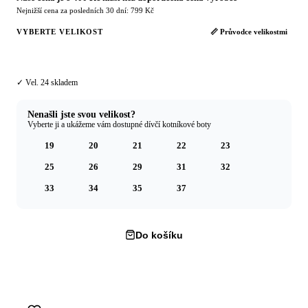
Nejnižší cena za posledních 30 dní: 799 Kč
VYBERTE VELIKOST
📏 Průvodce velikostmi
24
✓ Vel. 24 skladem
Nenašli jste svou velikost?
Vyberte ji a ukážeme vám dostupné dívčí kotníkové boty
19
20
21
22
23
25
26
29
31
32
33
34
35
37
Do košíku
Koupit hned →