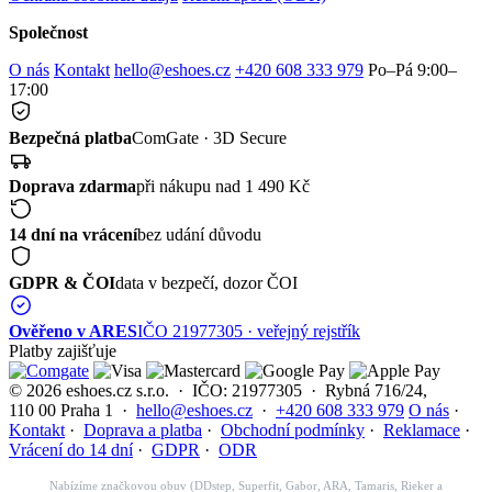
Společnost
O nás
Kontakt
hello@eshoes.cz
+420 608 333 979
Po–Pá 9:00–
17:00
Bezpečná platba
ComGate · 3D Secure
Doprava zdarma
při nákupu nad 1 490 Kč
14 dní na vrácení
bez udání důvodu
GDPR & ČOI
data v bezpečí, dozor ČOI
Ověřeno v ARES
IČO 21977305 · veřejný rejstřík
Platby zajišťuje
© 2026 eshoes.cz s.r.o. · IČO: 21977305 · Rybná 716/24,
110 00 Praha 1 ·
hello@eshoes.cz
·
+420 608 333 979
O nás
·
Kontakt
·
Doprava a platba
·
Obchodní podmínky
·
Reklamace
·
Vrácení do 14 dní
·
GDPR
·
ODR
Nabízíme značkovou obuv (DDstep, Superfit, Gabor, ARA, Tamaris, Rieker a