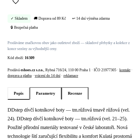
✓ Skladem
🚚 Doprava od 89 Kč
↩ 14 dní výměna zdarma
🔒 Bezpečná platba
Prodáváme značkovou obuv jako outletové zboží — skladové přebytky a kolekce z
konce sezóny za výhodnější ceny.
Kód zboží:
16309
Prodává
eshoes.cz s.r.o.
, Rybná 716/24, 110 00 Praha 1 · IČO 21977305 ·
kontakt
·
doprava a platba
·
vrácení do 14 dní
·
reklamace
Popis
Parametry
Recenze
DDstep dívčí kotníkové boty — tm.růžová tmavě růžová (vel.
Popis produktu Ddstep Dívčí kotníkové b
24). DDstep dívčí kotníkové boty — tm.růžová (vel. 21–25).
Použité přírodní materiály testované v české laboratoři. Nová
technologie šití zaručující flexibilitu a komfort Kulatá prostorná