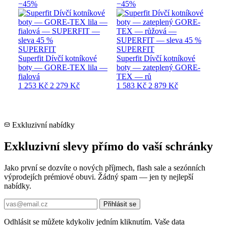
−45%
−45%
SUPERFIT
SUPERFIT
Superfit Dívčí kotníkové
Superfit Dívčí kotníkové
boty — GORE-TEX lila —
boty — zateplený GORE-
fialová
TEX — rů
1 253 Kč
2 279 Kč
1 583 Kč
2 879 Kč
Exkluzivní nabídky
Exkluzivní slevy přímo do vaší schránky
Jako první se dozvíte o nových příjmech, flash sale a sezónních
výprodejích prémiové obuvi. Žádný spam — jen ty nejlepší
nabídky.
Přihlásit se
Odhlásit se můžete kdykoliv jedním kliknutím. Vaše data