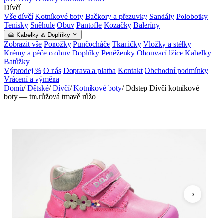
Dívčí
Vše dívčí
Kotníkové boty
Bačkory a přezuvky
Sandály
Polobotky
Tenisky
Sněhule
Obuv
Pantofle
Kozačky
Baleríny
👜 Kabelky & Doplňky
Zobrazit vše
Ponožky
Punčocháče
Tkaničky
Vložky a stélky
Krémy a péče o obuv
Doplňky
Peněženky
Obouvací lžíce
Kabelky
Batůžky
Výprodej %
O nás
Doprava a platba
Kontakt
Obchodní podmínky
Vrácení a výměna
Domů
/
Dětské
/
Dívčí
/
Kotníkové boty
/
Ddstep Dívčí kotníkové
boty — tm.růžová tmavě růžo
›