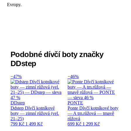
Evropy.
Podobné dívčí boty značky
DDstep
−47%
−46%
DDstep
PONTE
Ddstep Dívčí kotníkové
Ponte Dívčí kotníkové boty
boty — zimní růžová (vel.
— A tm.růžová — tmavě
21–25)
růžová
799 Kč
1 499 Kč
699 Kč
1 299 Kč