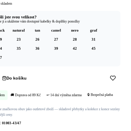
 skladem
li jste svou velikost?
e ji a ukážeme vám dostupné kabelky & doplňky ponožky
ack
natural
tan
camel
nero
graf
9
23
26
27
28
31
4
35
36
39
42
45
7
Do košíku
Koupit hned →
🔒 Bezpečná platba
dem
🚚 Doprava od 89 Kč
↩ 14 dní výměna zdarma
 značkovou obuv jako outletové zboží — skladové přebytky a kolekce z konce sezóny
ější ceny.
í:
01003-43/47