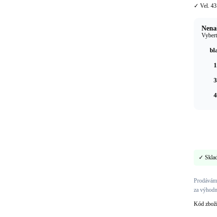
✓ Vel. 43
Nenaš
Vybert
bl
1
3
4
✓ Skla
Prodáváme
za výhodn
Kód zbož