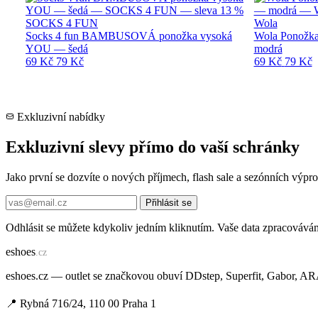
SOCKS 4 FUN
Wola
Socks 4 fun BAMBUSOVÁ ponožka vysoká
Wola Ponožka
YOU — šedá
modrá
69 Kč
79 Kč
69 Kč
79 Kč
Exkluzivní nabídky
Exkluzivní slevy přímo do vaší schránky
Jako první se dozvíte o nových příjmech, flash sale a sezónních výp
Přihlásit se
Odhlásit se můžete kdykoliv jedním kliknutím. Vaše data zpracovává
e
shoes
.cz
eshoes.cz — outlet se značkovou obuví DDstep, Superfit, Gabor, A
📍 Rybná 716/24, 110 00 Praha 1