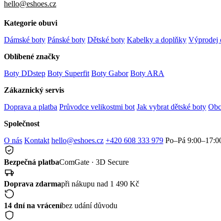
hello@eshoes.cz
Kategorie obuvi
Dámské boty
Pánské boty
Dětské boty
Kabelky a doplňky
Výprodej 
Oblíbené značky
Boty DDstep
Boty Superfit
Boty Gabor
Boty ARA
Zákaznický servis
Doprava a platba
Průvodce velikostmi bot
Jak vybrat dětské boty
Obc
Společnost
O nás
Kontakt
hello@eshoes.cz
+420 608 333 979
Po–Pá 9:00–17:0
Bezpečná platba
ComGate · 3D Secure
Doprava zdarma
při nákupu nad 1 490 Kč
14 dní na vrácení
bez udání důvodu