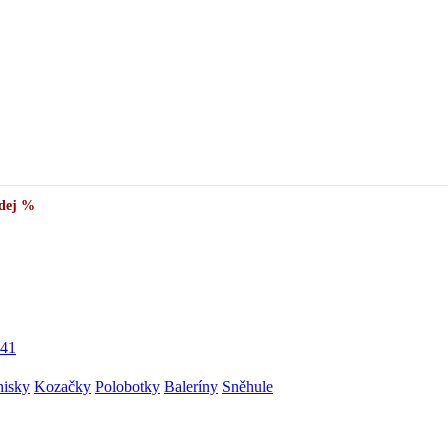
✅
Vše skladem v ČR
· Expedice do 24 h · Ceny pod doporučenou cenou
dej %
41
nisky
Kozačky
Polobotky
Baleríny
Sněhule