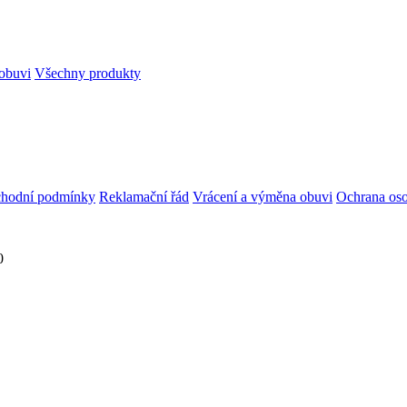
obuvi
Všechny produkty
hodní podmínky
Reklamační řád
Vrácení a výměna obuvi
Ochrana oso
0