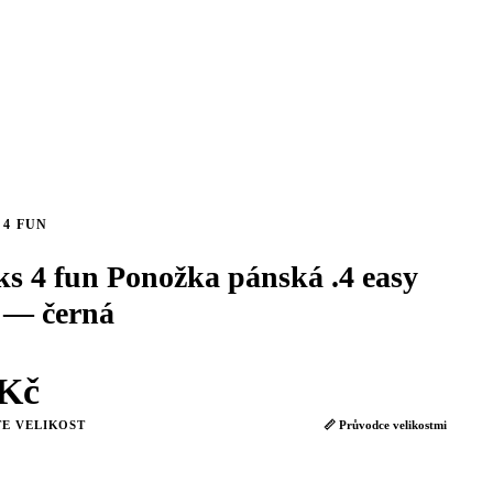
 4 FUN
ks 4 fun Ponožka pánská .4 easy
e — černá
 Kč
E VELIKOST
📏 Průvodce velikostmi