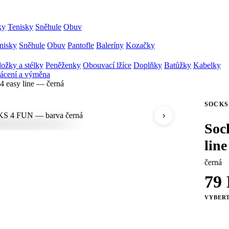
ky
Tenisky
Sněhule
Obuv
nisky
Sněhule
Obuv
Pantofle
Baleríny
Kozačky
ožky a stélky
Peněženky
Obouvací lžíce
Doplňky
Batůžky
Kabelky
ácení a výměna
4 easy line — černá
SOCKS
›
Soc
lin
černá
79
VYBERT
43