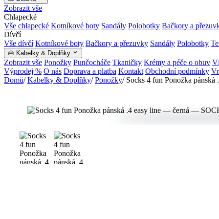
Zobrazit vše
Chlapecké
Vše chlapecké
Kotníkové boty
Sandály
Polobotky
Bačkory a přezuv
Dívčí
Vše dívčí
Kotníkové boty
Bačkory a přezuvky
Sandály
Polobotky
Te
👜 Kabelky & Doplňky
Zobrazit vše
Ponožky
Punčocháče
Tkaničky
Krémy a péče o obuv
Vl
Výprodej %
O nás
Doprava a platba
Kontakt
Obchodní podmínky
Vr
Domů
/
Kabelky & Doplňky
/
Ponožky
/
Socks 4 fun Ponožka pánská .