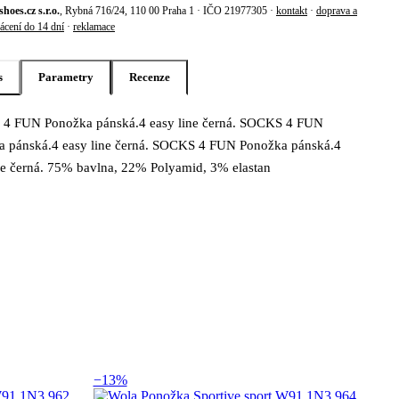
shoes.cz s.r.o.
, Rybná 716/24, 110 00 Praha 1 · IČO 21977305 ·
kontakt
·
doprava a
ácení do 14 dní
·
reklamace
s
Parametry
Recenze
4 FUN Ponožka pánská.4 easy line černá. SOCKS 4 FUN
s produktu Socks 4 fun Ponožka pánská .4 ea
a pánská.4 easy line černá. SOCKS 4 FUN Ponožka pánská.4
ne černá. 75% bavlna, 22% Polyamid, 3% elastan
−13%