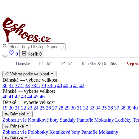
0
Košík
0
Dámské
Pánské
Dětské
Kabelky & Doplňky
Výpro
📏 Vybrat podle velikosti
Dámské — vyberte velikost
36
37
37,5
38
38,5
39
39,5
40
40,5
41
42
Pánské — vyberte velikost
40
41
42
43
44
45
46
Dětské — vyberte velikost
19
20
21
22
23
24
25
26
27
28
29
30
31
32
33
34
35
36
37
38
39
40
👠 Dámské
Zobrazit vše
Kotníkové boty
Sandály
Pantofle
Mokasíny
Lodičky
Te
👞 Pánské
Zobrazit vše
Polobotky
Kotníkové boty
Pantofle
Mokasíny
👟 Dětské