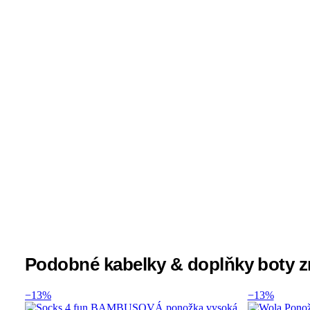
Podobné kabelky & doplňky boty
−13%
−13%