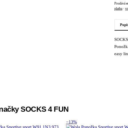
Prodává
e
platba
·
vr
Popi
SOCKS 
Popi
Ponožk
easy li
 značky SOCKS 4 FUN
−13%