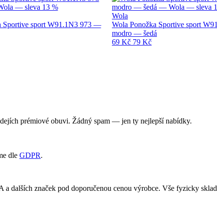
Wola
 Sportive sport W91.1N3 973 —
Wola Ponožka Sportive sport W9
modro — šedá
69 Kč
79 Kč
rodejích prémiové obuvi. Žádný spam — jen ty nejlepší nabídky.
me dle
GDPR
.
RA a dalších značek pod doporučenou cenou výrobce. Vše fyzicky skl