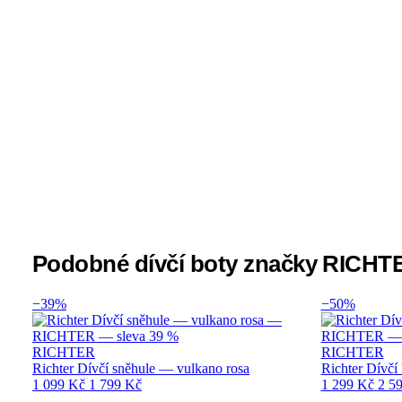
Podobné dívčí boty značky RICHT
−39%
−50%
RICHTER
RICHTER
Richter Dívčí sněhule — vulkano rosa
Richter Dívč
1 099 Kč
1 799 Kč
1 299 Kč
2 5