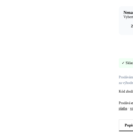
Nenaš
Vybert
2
✓ Skla
Prodáváme
za výhodn
Kód zbož
Prodává
e
platba
·
vr
Popi