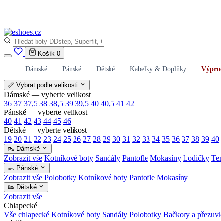
Košík
0
Dámské
Pánské
Dětské
Kabelky & Doplňky
Výpro
📏 Vybrat podle velikosti
Dámské — vyberte velikost
36
37
37,5
38
38,5
39
39,5
40
40,5
41
42
Pánské — vyberte velikost
40
41
42
43
44
45
46
Dětské — vyberte velikost
19
20
21
22
23
24
25
26
27
28
29
30
31
32
33
34
35
36
37
38
39
40
👠 Dámské
Zobrazit vše
Kotníkové boty
Sandály
Pantofle
Mokasíny
Lodičky
Te
👞 Pánské
Zobrazit vše
Polobotky
Kotníkové boty
Pantofle
Mokasíny
👟 Dětské
Zobrazit vše
Chlapecké
Vše chlapecké
Kotníkové boty
Sandály
Polobotky
Bačkory a přezuv