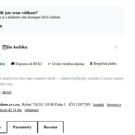
li jste svou velikost?
e ji a ukážeme vám dostupné dívčí sněhule
9
Do košíku
Koupit hned →
♡
🔒 Bezpečná platba
dem
🚚 Doprava od 89 Kč
↩ 14 dní výměna zdarma
 značkovou obuv jako outletové zboží — skladové přebytky a kolekce z konce sezóny
ější ceny.
í:
26222
shoes.cz s.r.o.
, Rybná 716/24, 110 00 Praha 1 · IČO 21977305 ·
kontakt
·
doprava a
ácení do 14 dní
·
reklamace
s
Parametry
Recenze