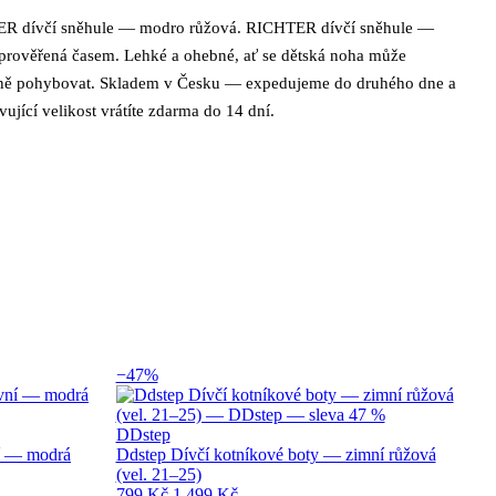
R dívčí sněhule — modro růžová. RICHTER dívčí sněhule —
s produktu Richter Dívčí sněhule — modro 
 prověřená časem. Lehké a ohebné, ať se dětská noha může
eně pohybovat. Skladem v Česku — expedujeme do druhého dne a
ující velikost vrátíte zdarma do 14 dní.
−47%
DDstep
ní — modrá
Ddstep Dívčí kotníkové boty — zimní růžová
(vel. 21–25)
799 Kč
1 499 Kč