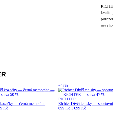
RICHTE
Popi
kvalita
přiroz
nevyhov
ER
−47%
RICHTER
í kozačky — černá membrána
Richter Dívčí tenisky — sportov
99 Kč
899 Kč
1 699 Kč