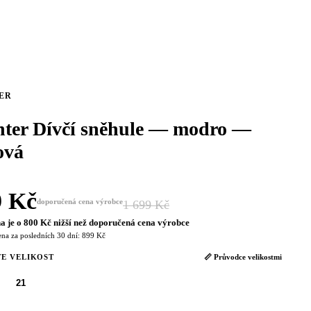
ER
hter Dívčí sněhule — modro —
ová
9 Kč
doporučená cena výrobce
1 699 Kč
−47 %
a je o 800 Kč nižší než doporučená cena výrobce
ena za posledních 30 dní: 899 Kč
E VELIKOST
📏 Průvodce velikostmi
21