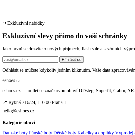
Exkluzivní nabídky
Exkluzivní slevy přímo do vaší schránky
Jako první se dozvíte o nových příjmech, flash sale a sezónních výp
Přihlásit se
Odhlásit se můžete kdykoliv jedním kliknutím. Vaše data zpracovává
e
shoes
.cz
eshoes.cz — outlet se značkovou obuví DDstep, Superfit, Gabor, A
📍 Rybná 716/24, 110 00 Praha 1
hello@eshoes.cz
Kategorie obuvi
Dámské boty
Pánské boty
Dětské boty
Kabelky a doplňky
Výprodej 