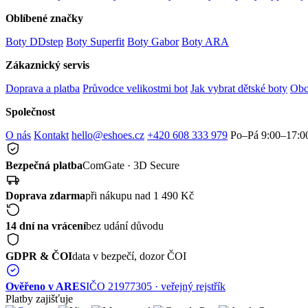
Oblíbené značky
Boty DDstep
Boty Superfit
Boty Gabor
Boty ARA
Zákaznický servis
Doprava a platba
Průvodce velikostmi bot
Jak vybrat dětské boty
Obc
Společnost
O nás
Kontakt
hello@eshoes.cz
+420 608 333 979
Po–Pá 9:00–17:0
Bezpečná platba
ComGate · 3D Secure
Doprava zdarma
při nákupu nad 1 490 Kč
14 dní na vrácení
bez udání důvodu
GDPR & ČOI
data v bezpečí, dozor ČOI
Ověřeno v ARES
IČO 21977305 · veřejný rejstřík
Platby zajišťuje