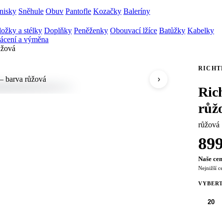
nisky
Sněhule
Obuv
Pantofle
Kozačky
Baleríny
ožky a stélky
Doplňky
Peněženky
Obouvací lžíce
Batůžky
Kabelky
ácení a výměna
ůžová
RICHT
›
Ric
růž
růžová
89
Naše cen
Nejnižší c
VYBERT
20