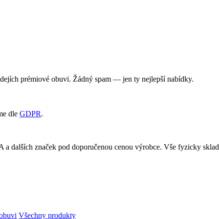
rodejích prémiové obuvi. Žádný spam — jen ty nejlepší nabídky.
me dle
GDPR
.
RA a dalších značek pod doporučenou cenou výrobce. Vše fyzicky skl
obuvi
Všechny produkty