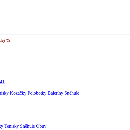
✅
Vše skladem v ČR
· Expedice do 24 h · Ceny pod doporučenou cenou
dej %
41
nisky
Kozačky
Polobotky
Baleríny
Sněhule
ky
Tenisky
Sněhule
Obuv