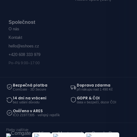
Společnost
O nás
Kontakt
hello@eshoes.cz
+420 608 333 979
Po–Pá 9:00–17:00
Bezpečná platba
Doprava zdarma
ComGate · 3D Secure
při nákupu nad 1 490 Kč
14 dní na vrácení
GDPR & ČOI
bez udání důvodu
data v bezpečí, dozor ČOI
Ověřeno v ARES
IČO 21977305 · veřejný rejstřík
Platby zajišťuje