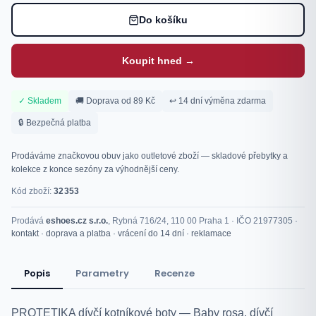
Do košíku
Koupit hned →
✓ Skladem
🚚 Doprava od 89 Kč
↩ 14 dní výměna zdarma
🔒 Bezpečná platba
Prodáváme značkovou obuv jako outletové zboží — skladové přebytky a
kolekce z konce sezóny za výhodnější ceny.
Kód zboží:
32353
Prodává
eshoes.cz s.r.o.
, Rybná 716/24, 110 00 Praha 1 · IČO 21977305 ·
kontakt
·
doprava a platba
·
vrácení do 14 dní
·
reklamace
Popis
Parametry
Recenze
PROTETIKA dívčí kotníkové boty — Baby rosa. dívčí