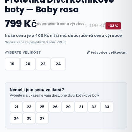
boty — Baby rosa
799 Kč
doporučená cena výrobce
1 199 Kč
−33 %
Naše cena je o 400 Kč nižší než doporučená cena výrobce
Nejnižší cena za posledních 30 dní: 799 Kč
📏 Průvodce velikostmi
VYBERTE VELIKOST
19
20
22
24
Nenašli jste svou velikost?
Vyberte ji a ukážeme vám dostupné dívčí kotníkové boty
21
23
25
26
29
31
32
33
34
35
37