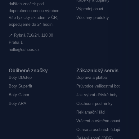
Kabelky a doplňky
dalších značek pod
Výprodej obuvi
doporučenou cenou výrobce.
Vše fyzicky skladem v ČR,
Všechny produkty
expedujeme do 24 hodin.
📍 Rybná 716/24, 110 00
Praha 1
hello@eshoes.cz
Oblíbené značky
Zákaznický servis
Boty DDstep
Doprava a platba
Boty Superfit
Průvodce velikostmi bot
Boty Gabor
Jak vybrat dětské boty
Boty ARA
Obchodní podmínky
Reklamační řád
Vrácení a výměna obuvi
Ochrana osobních údajů
Řešení sporů (ODR)