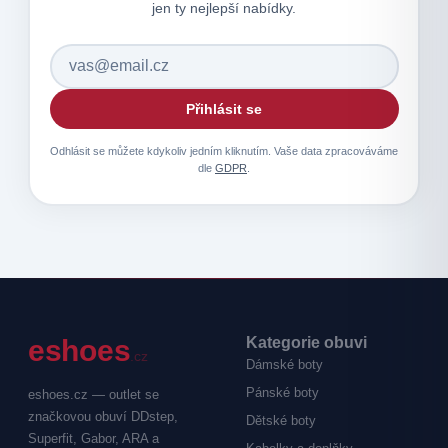
jen ty nejlepší nabídky.
Přihlásit se
Odhlásit se můžete kdykoliv jedním kliknutím. Vaše data zpracováváme
dle
GDPR
.
e
shoes
Kategorie obuvi
.cz
Dámské boty
Pánské boty
eshoes.cz — outlet se
značkovou obuví DDstep,
Dětské boty
Superfit, Gabor, ARA a