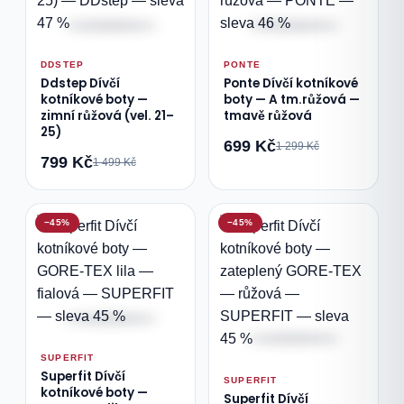
DDSTEP
PONTE
Ddstep Dívčí
Ponte Dívčí kotníkové
kotníkové boty —
boty — A tm.růžová —
zimní růžová (vel. 21–
tmavě růžová
25)
699 Kč
1 299 Kč
799 Kč
1 499 Kč
−45%
−45%
SUPERFIT
Superfit Dívčí
SUPERFIT
kotníkové boty —
Superfit Dívčí