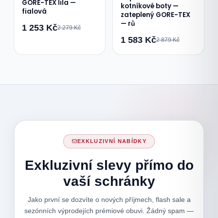
GORE-TEX lila —
kotníkové boty —
fialová
zateplený GORE-TEX
— rů
1 253 Kč
2 279 Kč
1 583 Kč
2 879 Kč
EXKLUZIVNÍ NABÍDKY
Exkluzivní slevy přímo do
vaší schránky
Jako první se dozvíte o nových příjmech, flash sale a
sezónních výprodejích prémiové obuvi. Žádný spam —