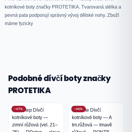
Popis produktu Protetika Dívčí kotní
kotníkové boty značky PROTETIKA. Tvarovaná stélka a
pevná pata podporují správný vývoj dětské nohy. Zboží
máme fyzicky
Podobné dívčí boty značky
PROTETIKA
−47%
−46%