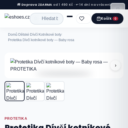
🚚
Doprava ZDARMA
od 1 490 Kč · ↩ 14 dní na vrácení
♡
Košík
0
Domů
/
Dětské
/
Dívčí
/
Kotníkové boty
/
Protetika Dívčí kotníkové boty — Baby rosa
›
PROTETIKA
Protetika Dívčí kotníkové