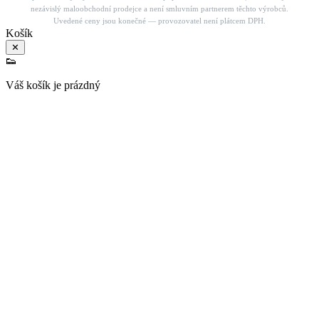
nezávislý maloobchodní prodejce a není smluvním partnerem těchto výrobců.
Uvedené ceny jsou konečné — provozovatel není plátcem DPH.
Košík
✕
👟
Váš košík je prázdný