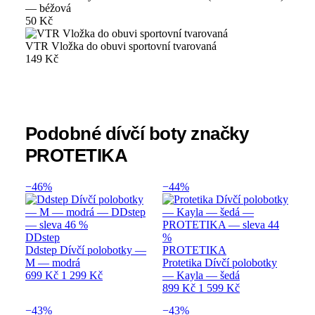
— béžová
50 Kč
VTR Vložka do obuvi sportovní tvarovaná
149 Kč
Podobné dívčí boty značky
PROTETIKA
−46%
−44%
DDstep
Ddstep Dívčí polobotky —
PROTETIKA
M — modrá
Protetika Dívčí polobotky
699 Kč
1 299 Kč
— Kayla — šedá
899 Kč
1 599 Kč
−43%
−43%