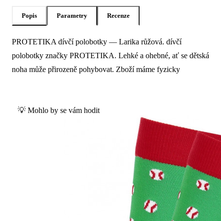
Popis
Parametry
Recenze
PROTETIKA dívčí polobotky — Larika růžová. dívčí
Popis produktu Protetika Dívčí polobot
polobotky značky PROTETIKA. Lehké a ohebné, ať se dětská
noha může přirozeně pohybovat. Zboží máme fyzicky
💡 Mohlo by se vám hodit