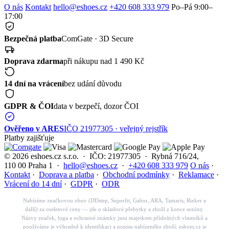
O nás
Kontakt
hello@eshoes.cz
+420 608 333 979
Po–Pá 9:00–
17:00
Bezpečná platba
ComGate · 3D Secure
Doprava zdarma
při nákupu nad 1 490 Kč
14 dní na vrácení
bez udání důvodu
GDPR & ČOI
data v bezpečí, dozor ČOI
Ověřeno v ARES
IČO 21977305 · veřejný rejstřík
Platby zajišťuje
© 2026 eshoes.cz s.r.o. · IČO: 21977305 · Rybná 716/24,
110 00 Praha 1 ·
hello@eshoes.cz
·
+420 608 333 979
O nás
·
Kontakt
·
Doprava a platba
·
Obchodní podmínky
·
Reklamace
·
Vrácení do 14 dní
·
GDPR
·
ODR
Nabízíme značkovou obuv (DDstep, Superfit, Gabor, ARA, Tamaris, Rieker a
další) za outletové ceny — jde o skladové přebytky a zboží z konce sezóny.
Názvy značek, loga a ochranné známky jsou majetkem příslušných vlastníků a
používáme je výhradně k identifikaci a popisu nabízeného zboží; eshoes.cz je