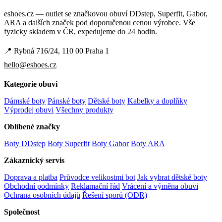
eshoes.cz — outlet se značkovou obuví DDstep, Superfit, Gabor,
ARA a dalších značek pod doporučenou cenou výrobce. Vše
fyzicky skladem v ČR, expedujeme do 24 hodin.
📍 Rybná 716/24, 110 00 Praha 1
hello@eshoes.cz
Kategorie obuvi
Dámské boty
Pánské boty
Dětské boty
Kabelky a doplňky
Výprodej obuvi
Všechny produkty
Oblíbené značky
Boty DDstep
Boty Superfit
Boty Gabor
Boty ARA
Zákaznický servis
Doprava a platba
Průvodce velikostmi bot
Jak vybrat dětské boty
Obchodní podmínky
Reklamační řád
Vrácení a výměna obuvi
Ochrana osobních údajů
Řešení sporů (ODR)
Společnost