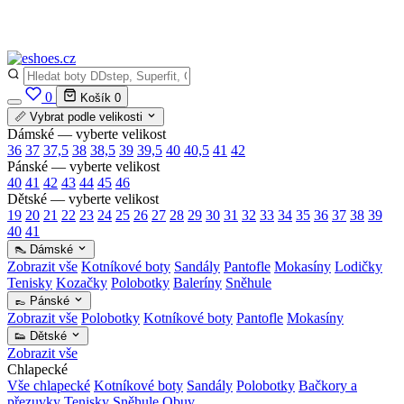
✅
Vše skladem v ČR
· Expedice do 24 h · Ceny pod doporučenou cenou
0
Košík
0
📏 Vybrat podle velikosti
Dámské — vyberte velikost
36
37
37,5
38
38,5
39
39,5
40
40,5
41
42
Pánské — vyberte velikost
40
41
42
43
44
45
46
Dětské — vyberte velikost
19
20
21
22
23
24
25
26
27
28
29
30
31
32
33
34
35
36
37
38
39
40
41
👠 Dámské
Zobrazit vše
Kotníkové boty
Sandály
Pantofle
Mokasíny
Lodičky
Tenisky
Kozačky
Polobotky
Baleríny
Sněhule
👞 Pánské
Zobrazit vše
Polobotky
Kotníkové boty
Pantofle
Mokasíny
👟 Dětské
Zobrazit vše
Chlapecké
Vše chlapecké
Kotníkové boty
Sandály
Polobotky
Bačkory a
přezuvky
Tenisky
Sněhule
Obuv