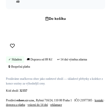
40
Do košíku
Koupit hned →
✓ Skladem
🚚 Doprava od 89 Kč
↩ 14 dní výměna zdarma
🔒 Bezpečná platba
Prodáváme značkovou obuv jako outletové zboží — skladové přebytky a kolekce z
konce sezóny za výhodnější ceny.
Kód zboží:
32357
Prodává
eshoes.cz s.r.o.
, Rybná 716/24, 110 00 Praha 1 · IČO 21977305 ·
kontakt
·
doprava a platba
·
vrácení do 14 dní
·
reklamace