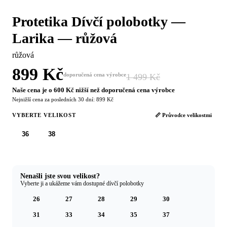
Protetika Dívčí polobotky —
Larika — růžová
růžová
899 Kč
doporučená cena výrobce
1 499 Kč
−40 %
Naše cena je o 600 Kč nižší než doporučená cena výrobce
Nejnižší cena za posledních 30 dní: 899 Kč
VYBERTE VELIKOST
📏 Průvodce velikostmi
36
38
Nenašli jste svou velikost?
Vyberte ji a ukážeme vám dostupné dívčí polobotky
26
27
28
29
30
31
33
34
35
37