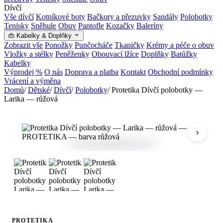
Dívčí
Vše dívčí
Kotníkové boty
Bačkory a přezuvky
Sandály
Polobotky
Tenisky
Sněhule
Obuv
Pantofle
Kozačky
Baleríny
👜 Kabelky & Doplňky
Zobrazit vše
Ponožky
Punčocháče
Tkaničky
Krémy a péče o obuv
Vložky a stélky
Peněženky
Obouvací lžíce
Doplňky
Batůžky
Kabelky
Výprodej %
O nás
Doprava a platba
Kontakt
Obchodní podmínky
Vrácení a výměna
Domů
/
Dětské
/
Dívčí
/
Polobotky
/
Protetika Dívčí polobotky —
Larika — růžová
›
PROTETIKA