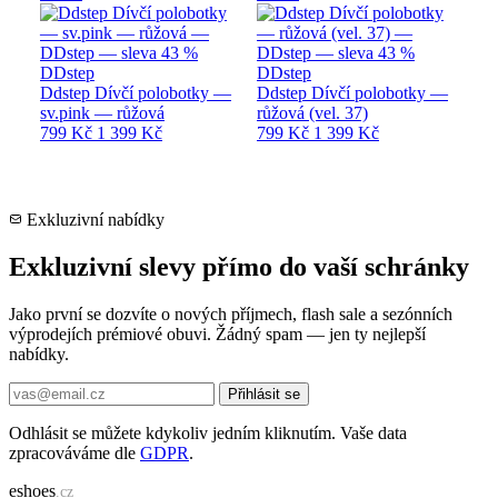
DDstep
DDstep
Ddstep Dívčí polobotky —
Ddstep Dívčí polobotky —
sv.pink — růžová
růžová (vel. 37)
799 Kč
1 399 Kč
799 Kč
1 399 Kč
Exkluzivní nabídky
Exkluzivní slevy přímo do vaší schránky
Jako první se dozvíte o nových příjmech, flash sale a sezónních
výprodejích prémiové obuvi. Žádný spam — jen ty nejlepší
nabídky.
Přihlásit se
Odhlásit se můžete kdykoliv jedním kliknutím. Vaše data
zpracováváme dle
GDPR
.
e
shoes
.cz