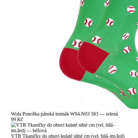
Wola Ponožka pánská tenisák W94.N03 583 — zelená
99 Kč
VTR Tkaničky do obuvi kulaté silné cm (vel. bílá–tm.šed)